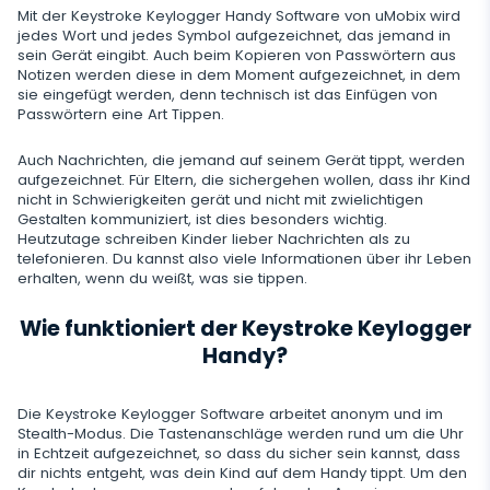
Snapchat
Streaming
Mit der Keystroke Keylogger Handy Software von uMobix wird
Automatisches Update
jedes Wort und jedes Symbol aufgezeichnet, das jemand in
Telegram
Browserverlauf
Tik Tok
sein Gerät eingibt. Auch beim Kopieren von Passwörtern aus
Kameraschnappschuss
Onlinestatus für soziale Medien
Gelöschte Information
Notizen werden diese in dem Moment aufgezeichnet, in dem
Wechat
Browser-Lesezeichen
sie eingefügt werden, denn technisch ist das Einfügen von
YouTube
Videostream
SIM-Kartenwechsel
Passwörtern eine Art Tippen.
Gelöschte Nachrichten Wiederherstellen
Skype
Mailbox-Scanner
Steuerung
Reddit
Audiostream
Geofinder
Auch Nachrichten, die jemand auf seinem Gerät tippt, werden
Anrufliste Wiederherstellen
Kik
Unerwünschte Apps Löschen
aufgezeichnet. Für Eltern, die sichergehen wollen, dass ihr Kind
Tinder
SCHLIESSEN
Installation mit einem Klick
nicht in Schwierigkeiten gerät und nicht mit zwielichtigen
Gelöschte Kontakte Wiederherstellen
Line
Gestalten kommuniziert, ist dies besonders wichtig.
Apps sperren
Dating-Apps
Heutzutage schreiben Kinder lieber Nachrichten als zu
Liste der installierten Anwendungen
Umbenannte Kontakte
telefonieren. Du kannst also viele Informationen über ihr Leben
Signal Messenger
Webseiten Sperren
erhalten, wenn du weißt, was sie tippen.
Zeitplan für die Verwendung der Anwendung
Google Duo
Wi-Fi blockieren
Wie funktioniert der Keystroke Keylogger
Benachrichtigungen
Google Chat Tracker
Handy?
Handy Sperren
Geräteinformation
SMS Blockieren
Die Keystroke Keylogger Software arbeitet anonym und im
Spy-App-Detector
Stealth-Modus. Die Tastenanschläge werden rund um die Uhr
Anrufe Blockieren
in Echtzeit aufgezeichnet, so dass du sicher sein kannst, dass
dir nichts entgeht, was dein Kind auf dem Handy tippt. Um den