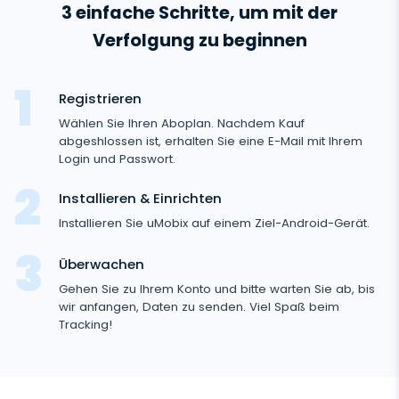
3 einfache Schritte, um mit der
Anruflisten
Messaging-Anwendungen
Android-
Verfolgung zu beginnen
Tracker
Kontaktliste
Messaging-Anwendungen
Soziale Medien
Text Message Tracker
Registrieren
Whatsapp
Soziale Medien
Wählen Sie Ihren Aboplan. Nachdem Kauf
GPS-Standorte
Medien
Facebook Messenger
abgeshlossen ist, erhalten Sie eine E-Mail mit Ihrem
Facebook
Login und Passwort.
Keylogger
Foto- und Video-Tracker
Zoom
Internet
Instagram
Installieren & Einrichten
Einstellungen für die Fernsteuerung
Viber
Aufzeichnung der Browsernutzung
Installieren Sie uMobix auf einem Ziel-Android-Gerät.
Snapchat
Streaming
Automatisches Update
Telegram
Browserverlauf
Überwachen
Tik Tok
Kameraschnappschuss
Onlinestatus für soziale Medien
Gelöschte Information
Wechat
Gehen Sie zu Ihrem Konto und bitte warten Sie ab, bis
Browser-Lesezeichen
YouTube
Videostream
wir anfangen, Daten zu senden. Viel Spaß beim
SIM-Kartenwechsel
Gelöschte Nachrichten Wiederherstellen
Skype
Tracking!
Mailbox-Scanner
Steuerung
Reddit
Audiostream
Geofinder
Anrufliste Wiederherstellen
Kik
Unerwünschte Apps Löschen
Tinder
SCHLIESSEN
Installation mit einem Klick
Gelöschte Kontakte Wiederherstellen
Line