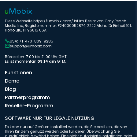
Diese Webseite https://umobix.com/ ist im Besitz von Gray Peach
Media Inc, Registernummer: P24000052874, 2222 Aloha Dr Einheit 101,
Honolulu, HI 96815 USA
USA: +1-470-809-9285
support@umobix.com
Bürozeiten: 7:00 bis 21:00 Uhr GMT
Es ist momentan
09:14 am
GTM.
Funktionen
Demo
Blog
Partnerprogramm
Reseller-Programm
SOFTWARE NUR FÜR LEGALE NUTZUNG
Es kann nur auf Geräten installiert werden, die Sie besitzen, die von
Ihren Kindern genutzt werden oder für deren Überwachung Sie
ausdrücklich gewährt haben. Eine nicht autorisierte Installation oder