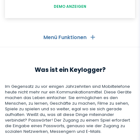
DEMO ANZEIGEN
Menü Funktionen
Allgemeines
Was ist ein Keylogger?
Anruflisten
Messaging-Anwendungen
Kontaktliste
Messaging-Anwendungen
Im Gegensatz zu vor einigen Jahrzehnten sind Mobiltelefone
Soziale Medien
heute nicht mehr nur ein Kommunikationsmittel. Diese Geräte
Text Message Tracker
machen das Leben einfacher. Sie ermöglichen es den
Whatsapp
Menschen, zu lernen, Geschäfte zu machen, Filme zu sehen,
Soziale Medien
GPS-Standorte
Medien
Spiele zu spielen und so weiter, egal wo sie sich gerade
Facebook Messenger
aufhalten. Weißt du, was all diese Dinge miteinander
Facebook
Keylogger
verbindet? Passwörter! Der Zugang zu einem Spiel erfordert
Foto- und Video-Tracker
Zoom
Internet
die Eingabe eines Passworts, genauso wie der Zugang zu
Instagram
sozialen Netzwerken, Messengern und E-Mails.
Einstellungen für die Fernsteuerung
Viber
Aufzeichnung der Browsernutzung