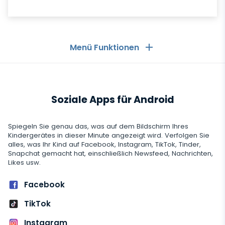
Menü Funktionen
Allgemeines
Soziale Apps für Android
Anruflisten
Messaging-Anwendungen
Kontaktliste
Messaging-Anwendungen
Spiegeln Sie genau das, was auf dem Bildschirm Ihres
Soziale Medien
Kindergerätes in dieser Minute angezeigt wird. Verfolgen Sie
Text Message Tracker
alles, was Ihr Kind auf Facebook, Instagram, TikTok, Tinder,
Whatsapp
Snapchat gemacht hat, einschließlich Newsfeed, Nachrichten,
Soziale Medien
GPS-Standorte
Medien
Likes usw.
Facebook Messenger
Facebook
Keylogger
Foto- und Video-Tracker
Facebook
Zoom
Internet
Instagram
Einstellungen für die Fernsteuerung
TikTok
Viber
Aufzeichnung der Browsernutzung
Snapchat
Streaming
Automatisches Update
Instagram