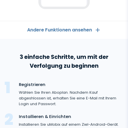
Android-
Tracker
Andere Funktionen ansehen
Allgemeines
3 einfache Schritte, um mit der
Anruflisten
Messaging-Anwendungen
Verfolgung zu beginnen
Kontaktliste
Messaging-Anwendungen
Soziale Medien
Text Message Tracker
Registrieren
Whatsapp
Soziale Medien
Wählen Sie Ihren Aboplan. Nachdem Kauf
GPS-Standorte
Medien
Facebook Messenger
abgeshlossen ist, erhalten Sie eine E-Mail mit Ihrem
Facebook
Login und Passwort.
Keylogger
Foto- und Video-Tracker
Zoom
Internet
Instagram
Installieren & Einrichten
Einstellungen für die Fernsteuerung
Viber
Aufzeichnung der Browsernutzung
Installieren Sie uMobix auf einem Ziel-Android-Gerät.
Snapchat
Streaming