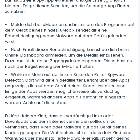
kannst du eine Spy App erkennen und gleichzeitig anonym
bleiben. Folge diesen Schritten, um die Spionage App Finden
zu nutzen.
Zusätzliche App für Eltern
Datenspeicherung regulieren
Melde dich bei uMobix an und installiere das Programm auf
dem Gerät deines Kindes. uMobix sendet dir eine
Benachrichtigung, wenn Malware auf dem Gerät gefunden
wird.
Nach Erhalt dieser Benachrichtigung kannst du dich beim
Online-Dashboard anmelden, um die Details einzusehen.
Dazu musst du deine Zugangsdaten eingeben. Diese hast du
nach der Registrierung per E-Mail erhalten.
Wähle im Menü auf der linken Seite den Reiter Spyware
Detector. Dort wird dir ein detaillierter Bericht über alle Apps
angezeigt, die auf dem Gerät deines Kindes installiert sind.
Einige der Apps werden möglicherweise als verdächtig
eingestuft, während andere Apps als gefährlich eingestuft
werden. Achte auf diese Apps.
Erkläre deinem Kind, dass es verdächtige Links oder
Downloads aus dem Internet vermeiden sollte, um zu
verhindern, dass Viren oder Malware auf das Gerät deines
Kindes gelangen. Die Wahrscheinlichkeit, dass dein Kind eine
Warnung über neu installierte Malware erhält, ist sehr gering,