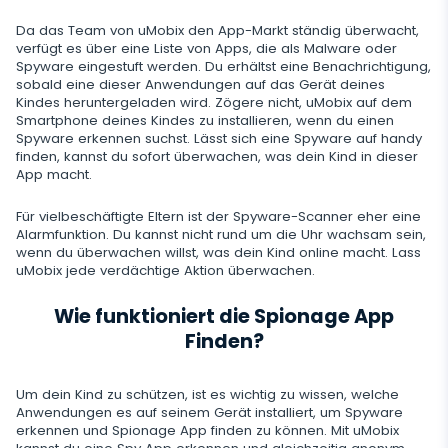
Instagram
Einstellungen für die Fernsteuerung
Viber
Aufzeichnung der Browsernutzung
Da das Team von uMobix den App-Markt ständig überwacht,
Snapchat
Streaming
verfügt es über eine Liste von Apps, die als Malware oder
Automatisches Update
Spyware eingestuft werden. Du erhältst eine Benachrichtigung,
Telegram
Browserverlauf
Tik Tok
sobald eine dieser Anwendungen auf das Gerät deines
Kameraschnappschuss
Onlinestatus für soziale Medien
Gelöschte Information
Kindes heruntergeladen wird. Zögere nicht, uMobix auf dem
Wechat
Browser-Lesezeichen
Smartphone deines Kindes zu installieren, wenn du einen
YouTube
Videostream
SIM-Kartenwechsel
Spyware erkennen suchst. Lässt sich eine Spyware auf handy
Gelöschte Nachrichten Wiederherstellen
Skype
Mailbox-Scanner
Steuerung
finden, kannst du sofort überwachen, was dein Kind in dieser
Reddit
Audiostream
App macht.
Geofinder
Anrufliste Wiederherstellen
Kik
Unerwünschte Apps Löschen
Tinder
SCHLIESSEN
Installation mit einem Klick
Für vielbeschäftigte Eltern ist der Spyware-Scanner eher eine
Gelöschte Kontakte Wiederherstellen
Line
Alarmfunktion. Du kannst nicht rund um die Uhr wachsam sein,
Apps sperren
Dating-Apps
wenn du überwachen willst, was dein Kind online macht. Lass
Liste der installierten Anwendungen
Umbenannte Kontakte
uMobix jede verdächtige Aktion überwachen.
Signal Messenger
Webseiten Sperren
Zeitplan für die Verwendung der Anwendung
Wie funktioniert die Spionage App
Google Duo
Wi-Fi blockieren
Finden?
Benachrichtigungen
Google Chat Tracker
Handy Sperren
Geräteinformation
Um dein Kind zu schützen, ist es wichtig zu wissen, welche
SMS Blockieren
Anwendungen es auf seinem Gerät installiert, um Spyware
Spy-App-Detector
erkennen und Spionage App finden zu können. Mit uMobix
Anrufe Blockieren