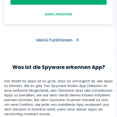
DEMO ANZEIGEN
Menü Funktionen
Allgemeines
Was ist die Spyware erkennen App?
Anruflisten
Messaging-Anwendungen
Kontaktliste
Messaging-Anwendungen
Der Markt für Apps ist so groß, dass es unmöglich ist, alle Apps
Soziale Medien
zu kennen, die es gibt. Der Spyware finden App Detector ist
Text Message Tracker
eine einfache Möglichkeit, den Überblick über alle schädlichen
Whatsapp
Apps zu behalten, die auf dem Gerät deines Kindes installiert
Soziale Medien
GPS-Standorte
Medien
werden könnten. Bei dem Spyware-Scanner handelt es sich
Facebook Messenger
um eine Funktion, die jede neu installierte App analysiert und
Facebook
Keylogger
dich darüber in Kenntnis setzt, wenn eine dieser Apps als
Foto- und Video-Tracker
Zoom
Internet
verdächtig markiert wurde.