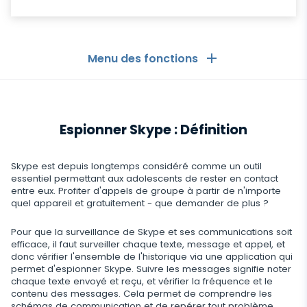
Menu des fonctions
Les Généralités
Espionner Skype : Définition
Journaux d'appels
Applications de messagerie
Liste de contacts
Applications de messagerie
Skype est depuis longtemps considéré comme un outil
Médias sociaux
essentiel permettant aux adolescents de rester en contact
Comment Recevoir les Messages d'un Autre
entre eux. Profiter d'appels de groupe à partir de n'importe
Whatsapp
Téléphone
quel appareil et gratuitement - que demander de plus ?
Médias sociaux
Médias
Facebook Messenger
Localisation GPS
Pour que la surveillance de Skype et ses communications soit
Facebook
Logiciel espion photo et vidéo
efficace, il faut surveiller chaque texte, message et appel, et
Zoom
Internet
Enregistreur de frappe
donc vérifier l'ensemble de l'historique via une application qui
Instagram
permet d'espionner Skype. Suivre les messages signifie noter
Viber
Paramètres du contrôle à distance
Enregistrement d'utilisation du navigateur
chaque texte envoyé et reçu, et vérifier la fréquence et le
Snapchat
Streaming
contenu des messages. Cela permet de comprendre les
schémas de communication et de repérer tout problème