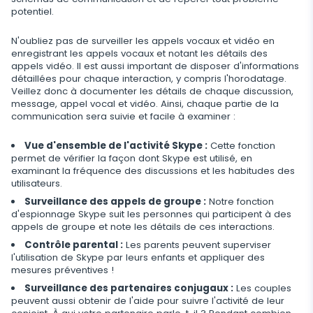
Telegram
Mise à jour automatique
Historique du navigateur
Tik Tok
potentiel.
Capture d'image avec l'appareil photo
Informations supprimées
WeChat
Statut en ligne sur les réseaux sociaux
Favoris du navigateur
YouTube
N'oubliez pas de surveiller les appels vocaux et vidéo en
Espion Telephone Video
Retrouver Un Message Supprimé
enregistrant les appels vocaux et notant les détails des
Skype
Remplacement de carte SIM
Scanner de boîte aux lettres
Contrôle
appels vidéo. Il est aussi important de disposer d'informations
Reddit
Ecouter Conversation à Distance
détaillées pour chaque interaction, y compris l'horodatage.
Retrouver Historique Appel Effacé
Kik
Géofinder
Supprimez les applications indésirables
Veillez donc à documenter les détails de chaque discussion,
Tinder
FERMER
message, appel vocal et vidéo. Ainsi, chaque partie de la
Restaurer les Contacts Supprimés
Line
Installation en un clic
communication sera suivie et facile à examiner :
Restreindre Applications
Applications de rencontre
Contacts renommés
Messagerie Signal
Liste des applications installées
Vue d'ensemble de l'activité Skype :
Cette fonction
Bloquer un Site
permet de vérifier la façon dont Skype est utilisé, en
examinant la fréquence des discussions et les habitudes des
Suivi Google Chat
Calendrier d'utilisation des applications
Bloquer le Wi-Fi
utilisateurs.
Notifications
Surveillance des appels de groupe :
Notre fonction
Bloquer un Téléphone à Distance
d'espionnage Skype suit les personnes qui participent à des
appels de groupe et note les détails de ces interactions.
Info sur appareil
Désactivez les messages
Contrôle parental :
Les parents peuvent superviser
l'utilisation de Skype par leurs enfants et appliquer des
Détecteur d'applications espion
Restriction d’Appel
mesures préventives !
Surveillance des partenaires conjugaux :
Les couples
Application supplémentaire pour les parents
peuvent aussi obtenir de l'aide pour suivre l'activité de leur