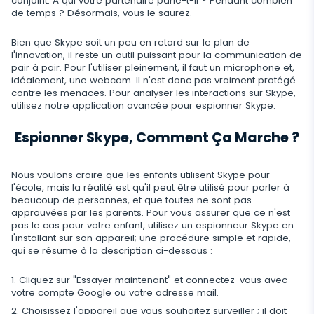
conjoint. À qui votre partenaire parle-t-il ? Pendant combien
Régulez le stockage des données
de temps ? Désormais, vous le saurez.
Bien que Skype soit un peu en retard sur le plan de
l'innovation, il reste un outil puissant pour la communication de
pair à pair. Pour l'utiliser pleinement, il faut un microphone et,
idéalement, une webcam. Il n'est donc pas vraiment protégé
contre les menaces. Pour analyser les interactions sur Skype,
utilisez notre application avancée pour espionner Skype.
Espionner Skype, Comment Ça Marche ?
Nous voulons croire que les enfants utilisent Skype pour
l'école, mais la réalité est qu'il peut être utilisé pour parler à
beaucoup de personnes, et que toutes ne sont pas
approuvées par les parents. Pour vous assurer que ce n'est
pas le cas pour votre enfant, utilisez un espionneur Skype en
l'installant sur son appareil; une procédure simple et rapide,
qui se résume à la description ci-dessous :
Cliquez sur "Essayer maintenant" et connectez-vous avec
votre compte Google ou votre adresse mail.
Choisissez l'appareil que vous souhaitez surveiller ; il doit