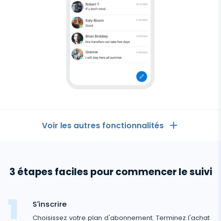
Logiciel
espion
pour
Android
Voir les autres fonctionnalités
Les Généralités
3 étapes faciles pour commencer le suivi
Journaux d'appels
Applications de messagerie
Liste de contacts
Applications de messagerie
S'inscrire
Médias sociaux
Comment Recevoir les Messages d'un Autre
Choisissez votre plan d'abonnement. Terminez l'achat