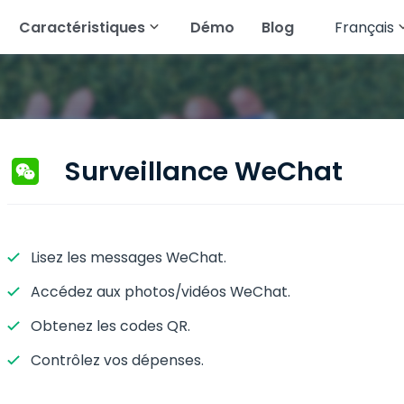
Caractéristiques
Démo
Blog
Français
English
roid
WhatsApp
Lisez les messages texte
Français
Instagram
Suivre la géolocalisation
Deutsch
Telegram
Suivre la Galerie
Surveillance WeChat
العربية
es applications de
Diffuser de l'audio
res
Türkçe
Messenger
Voir l'historique du
Lisez les messages WeChat.
Español
navigateur
Accédez aux photos/vidéos WeChat.
Português
Snapchat
Voir l'historique des appels
Obtenez les codes QR.
简体中文
All Features
Contrôlez vos dépenses.
Русский