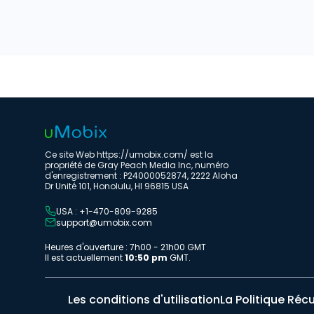
Ce site Web https://umobix.com/ est la
propriété de Gray Peach Media Inc, numéro
d'enregistrement : P24000052874, 2222 Aloha
Dr Unité 101, Honolulu, HI 96815 USA
USA : +1-470-809-9285
support@umobix.com
Heures d'ouverture : 7h00 - 21h00 GMT
Il est actuellement
10:50 pm
GMT.
Les conditions d'utilisation
La Politique Réc