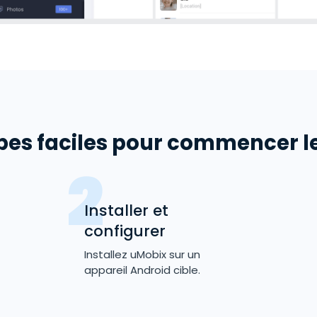
Logiciel
espion
pour
Android
pes faciles pour commencer le
Installer et
configurer
Installez uMobix sur un
appareil Android cible.