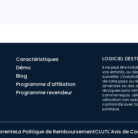
LOGICIEL DEST
Caractéristiques
Démo
Il ne peut être ins
vos enfants, ou des
Blog
surveiller. L'instal
de votre pays ou r
Programme d'affiliation
amendes ou des acc
révoquée sans remb
Programme revendeur
comme requis. uMob
utilisation non auto
conformité avec tou
juridique.
urrente
La Politique de Remboursement
CLUT
L'Avis de Co