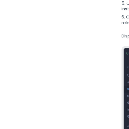
C
ins
C
rel
Dis