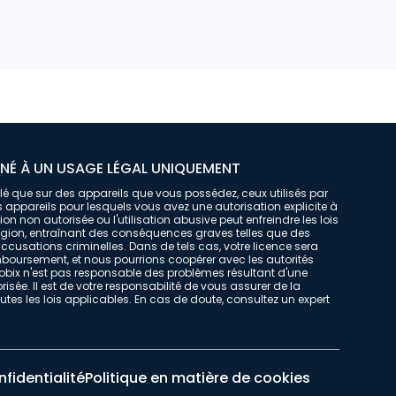
INÉ À UN USAGE LÉGAL UNIQUEMENT
tallé que sur des appareils que vous possédez, ceux utilisés par
 appareils pour lesquels vous avez une autorisation explicite à
lation non autorisée ou l'utilisation abusive peut enfreindre les lois
égion, entraînant des conséquences graves telles que des
usations criminelles. Dans de tels cas, votre licence sera
oursement, et nous pourrions coopérer avec les autorités
ix n'est pas responsable des problèmes résultant d'une
risée. Il est de votre responsabilité de vous assurer de la
tes les lois applicables. En cas de doute, consultez un expert
nfidentialité
Politique en matière de cookies