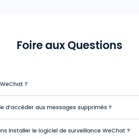
Foire aux Questions
 WeChat ?
Une fois abonné(e), procédez à l'enr
lle d’accéder aux messages supprimés ?
votre espace utilisateur et familiarise
affiche une visualisation. Pour commen
cliquez sur "WeChat" et attendez que l
uMobix capture et conserve toutes les
lancée. Cette section vous fournira des
s installer le logiciel de surveillance WeChat ?
l'utilisateur les supprime, elles reste
se passe dans le compte WeChat cible
utilisateur.