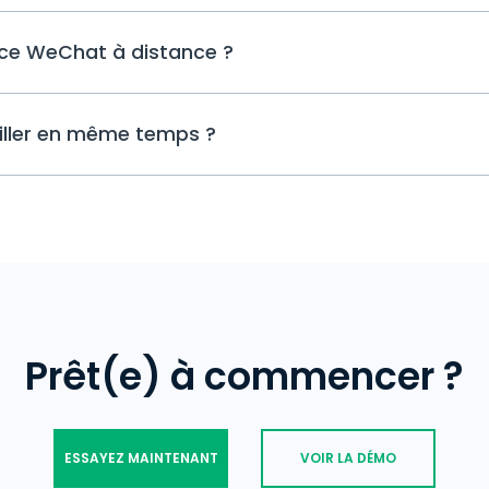
toutes les 10 secondes).
Nous proposons la fonction de survei
lance WeChat à distance ?
les appareils Android (à ce jour). Pour 
devrez installer physiquement uMobix su
Non. Vous devrez l'installer et avoir 
eiller en même temps ?
l'enfant. Le processus est facile et p
assistant d'installation vous guidera t
service clientèle est disponible 24/7 p
Vous pouvez surveiller un appareil pa
ajouté apparaîtra dans votre espace uti
est possible de déconnecter un appare
dans un même abonnement.
Prêt(e) à commencer ?
ESSAYEZ MAINTENANT
VOIR LA DÉMO