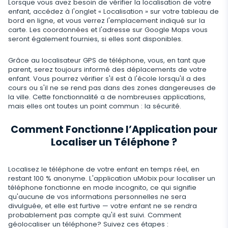
Lorsque vous avez besoin de vérifier la localisation de votre
Telegram
Mise à jour automatique
Historique du navigateur
enfant, accédez à l'onglet « Localisation » sur votre tableau de
Tik Tok
Capture d'image avec l'appareil photo
bord en ligne, et vous verrez l'emplacement indiqué sur la
Informations supprimées
WeChat
carte. Les coordonnées et l'adresse sur Google Maps vous
Statut en ligne sur les réseaux sociaux
Favoris du navigateur
YouTube
Espion Telephone Video
seront également fournies, si elles sont disponibles.
Retrouver Un Message Supprimé
Skype
Remplacement de carte SIM
Scanner de boîte aux lettres
Contrôle
Reddit
Ecouter Conversation à Distance
Grâce au localisateur GPS de téléphone, vous, en tant que
Retrouver Historique Appel Effacé
parent, serez toujours informé des déplacements de votre
Kik
Géofinder
Supprimez les applications indésirables
Tinder
enfant. Vous pourrez vérifier s'il est à l'école lorsqu'il a des
FERMER
cours ou s'il ne se rend pas dans des zones dangereuses de
Restaurer les Contacts Supprimés
Line
Installation en un clic
Restreindre Applications
la ville. Cette fonctionnalité a de nombreuses applications,
Applications de rencontre
mais elles ont toutes un point commun : la sécurité.
Contacts renommés
Messagerie Signal
Liste des applications installées
Bloquer un Site
Comment Fonctionne l’Application pour
Suivi Google Chat
Calendrier d'utilisation des applications
Bloquer le Wi-Fi
Localiser un Téléphone ?
Notifications
Bloquer un Téléphone à Distance
Localisez le téléphone de votre enfant en temps réel, en
Info sur appareil
restant 100 % anonyme. L'application uMobix pour localiser un
Désactivez les messages
téléphone fonctionne en mode incognito, ce qui signifie
qu'aucune de vos informations personnelles ne sera
Détecteur d'applications espion
Restriction d’Appel
divulguée, et elle est furtive — votre enfant ne se rendra
probablement pas compte qu'il est suivi. Comment
Application supplémentaire pour les parents
géolocaliser un téléphone? Suivez ces étapes :