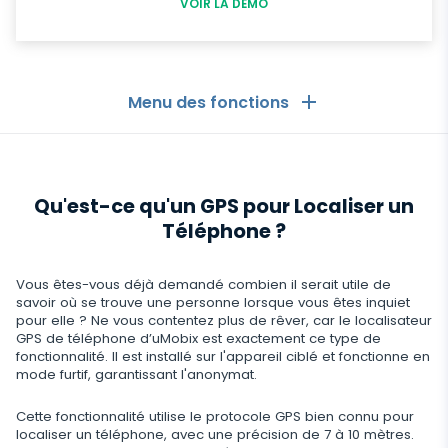
VOIR LA DÉMO
Menu des fonctions
Les Généralités
Qu'est-ce qu'un GPS pour Localiser un
Journaux d'appels
Applications de messagerie
Téléphone ?
Liste de contacts
Applications de messagerie
Médias sociaux
Vous êtes-vous déjà demandé combien il serait utile de
Comment Recevoir les Messages d'un Autre
Whatsapp
Téléphone
savoir où se trouve une personne lorsque vous êtes inquiet
Médias sociaux
pour elle ? Ne vous contentez plus de rêver, car le localisateur
Médias
GPS de téléphone d’uMobix est exactement ce type de
Facebook Messenger
Localisation GPS
Facebook
fonctionnalité. Il est installé sur l'appareil ciblé et fonctionne en
Logiciel espion photo et vidéo
mode furtif, garantissant l'anonymat.
Zoom
Internet
Enregistreur de frappe
Instagram
Cette fonctionnalité utilise le protocole GPS bien connu pour
Viber
Paramètres du contrôle à distance
Enregistrement d'utilisation du navigateur
localiser un téléphone, avec une précision de 7 à 10 mètres.
Snapchat
Streaming