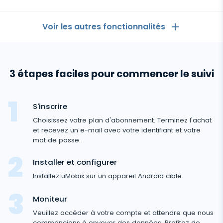
pour
Android
Voir les autres fonctionnalités
Les Généralités
3 étapes faciles pour commencer le suivi
Journaux d'appels
Applications de messagerie
Liste de contacts
Applications de messagerie
S'inscrire
Médias sociaux
Comment Recevoir les Messages d'un Autre
Choisissez votre plan d'abonnement. Terminez l'achat
Whatsapp
Téléphone
et recevez un e-mail avec votre identifiant et votre
Médias sociaux
Médias
mot de passe.
Facebook Messenger
Localisation GPS
Facebook
Logiciel espion photo et vidéo
Installer et configurer
Zoom
Internet
Enregistreur de frappe
Instagram
Installez uMobix sur un appareil Android cible.
Viber
Paramètres du contrôle à distance
Enregistrement d'utilisation du navigateur
Snapchat
Streaming
Moniteur
Telegram
Mise à jour automatique
Historique du navigateur
Veuillez accéder à votre compte et attendre que nous
Tik Tok
Capture d'image avec l'appareil photo
Informations supprimées
commencions à envoyer des données. Profitez de