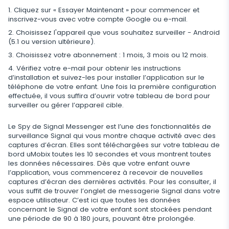
Cliquez sur « Essayer Maintenant » pour commencer et
Application supplémentaire pour les parents
inscrivez-vous avec votre compte Google ou e-mail.
Régulez le stockage des données
Choisissez l'appareil que vous souhaitez surveiller - Android
(5.1 ou version ultérieure).
Choisissez votre abonnement : 1 mois, 3 mois ou 12 mois.
Vérifiez votre e-mail pour obtenir les instructions
d’installation et suivez-les pour installer l’application sur le
téléphone de votre enfant. Une fois la première configuration
effectuée, il vous suffira d’ouvrir votre tableau de bord pour
surveiller ou gérer l’appareil cible.
Le Spy de Signal Messenger est l’une des fonctionnalités de
surveillance Signal qui vous montre chaque activité avec des
captures d’écran. Elles sont téléchargées sur votre tableau de
bord uMobix toutes les 10 secondes et vous montrent toutes
les données nécessaires. Dès que votre enfant ouvre
l’application, vous commencerez à recevoir de nouvelles
captures d’écran des dernières activités. Pour les consulter, il
vous suffit de trouver l’onglet de messagerie Signal dans votre
espace utilisateur. C’est ici que toutes les données
concernant le Signal de votre enfant sont stockées pendant
une période de 90 à 180 jours, pouvant être prolongée.