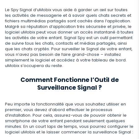
Viber
Paramètres du contrôle à distance
Enregistrement d'utilisation du navigateur
Snapchat
Streaming
Le Spy Signal d’uMobix vous aide à garder un œil sur toutes
les activités de messagerie et à savoir quels chats secrets et
Telegram
Mise à jour automatique
Historique du navigateur
Tik Tok
fichiers multimédias partagés sont cachés dans l’application.
Capture d'image avec l'appareil photo
Informations supprimées
Malgré sa réputation d’application très sécurisée et privée, le
WeChat
Statut en ligne sur les réseaux sociaux
Favoris du navigateur
logiciel uMobix peut vous donner un accès instantané à toutes
YouTube
Espion Telephone Video
les activités de votre enfant. Signal Spy est un outil permettant
Retrouver Un Message Supprimé
Skype
Remplacement de carte SIM
Scanner de boîte aux lettres
Contrôle
de suivre tous les chats, contacts et médias partagés, ainsi
Reddit
Ecouter Conversation à Distance
que les chats cryptés. Pour surveiller le Signal de votre enfant,
Retrouver Historique Appel Effacé
Kik
Géofinder
vous n’avez pas besoin de faire grand-chose – installez
Supprimez les applications indésirables
Tinder
FERMER
simplement le logiciel et accédez à votre tableau de bord.
Restaurer les Contacts Supprimés
uMobix s’occupera du reste.
Line
Installation en un clic
Restreindre Applications
Applications de rencontre
Contacts renommés
Comment Fonctionne l’Outil de
Messagerie Signal
Liste des applications installées
Bloquer un Site
Surveillance Signal ?
Suivi Google Chat
Calendrier d'utilisation des applications
Bloquer le Wi-Fi
Peu importe la fonctionnalité que vous souhaitez utiliser en
Notifications
Bloquer un Téléphone à Distance
premier, vous devez d’abord effectuer le processus
d’installation. Pour cela, assurez-vous de pouvoir obtenir le
Info sur appareil
Désactivez les messages
smartphone de votre enfant pendant seulement quelques
minutes. En un court laps de temps, vous pourrez configurer le
Détecteur d'applications espion
logiciel uMobix et le laisser commencer la surveillance Signal :
Restriction d’Appel