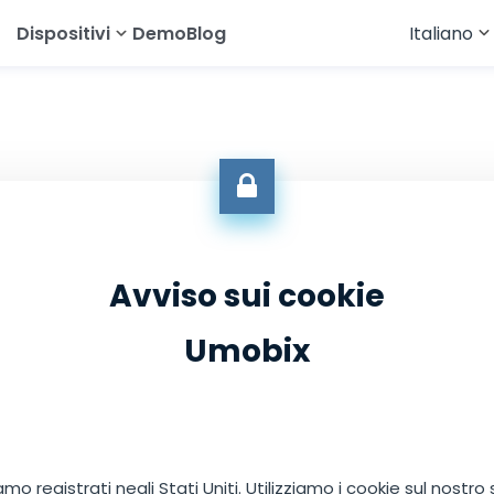
Dispositivi
Demo
Blog
Italiano
English
Tracciatore Android
Français
Deutsch
العربية
Türkçe
Avviso sui cookie
Español
Umobix
Português
简体中文
Русский
o registrati negli Stati Uniti. Utilizziamo i cookie sul nostro