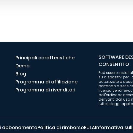
SOFTWARE DES
Principali caratteristiche
CONSENTITO
Demo
Può essere installato
Blog
su dispositivi per 
Programma di affiliazione
autorizzate o abusi
portando a serie c
Programma di rivenditori
licenza verrà revo
dell'ordine se nece
derivanti dall'uso 
tutte le leggi appli
 di abbonamento
Politica di rimborso
EULA
Informativa sull