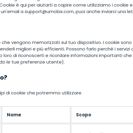
한국의
ookie è qui per aiutarti a capire come utilizziamo i cookie e
i un'email a
support@umobix.com
, puoi anche inviarci una let
sto che vengono memorizzati sul tuo dispositivo. I cookie son
 renderli migliori e più efficienti. Possono farlo perché i servi
o loro di riconoscerti e ricordare informazioni importanti che 
o le tue preferenze utente).
mo?
tipi di cookie che potremmo utilizzare.
Nome
Scopo