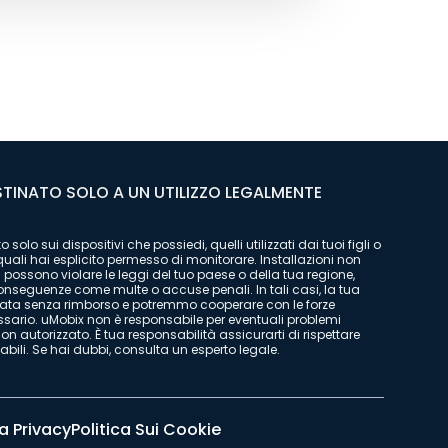
TINATO SOLO A UN UTILIZZO LEGALMENTE
 solo sui dispositivi che possiedi, quelli utilizzati dai tuoi figli o
i quali hai esplicito permesso di monitorare. Installazioni non
 possono violare le leggi del tuo paese o della tua regione,
onseguenze come multe o accuse penali. In tali casi, la tua
cata senza rimborso e potremmo cooperare con le forze
ssario. uMobix non è responsabile per eventuali problemi
non autorizzato. È tua responsabilità assicurarti di rispettare
cabili. Se hai dubbi, consulta un esperto legale.
a Privacy
Politica Sui Cookie