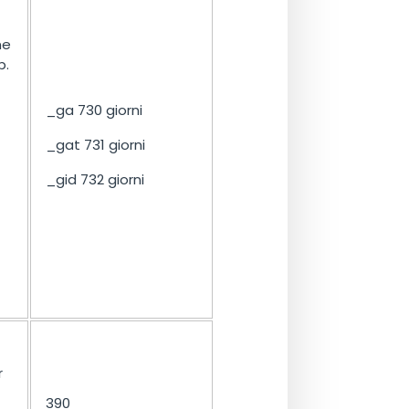
ne
b.
_ga 730 giorni
_gat 731 giorni
_gid 732 giorni
r
390