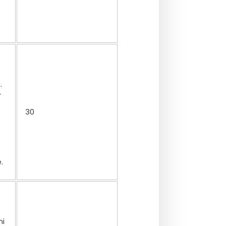
.
r
30
.
ni