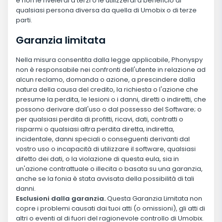
e non le rivelerai a terzi o le utilizzerai a beneficio di
qualsiasi persona diversa da quella di Umobix o di terze
parti.
Garanzia limitata
Nella misura consentita dalla legge applicabile, Phonyspy
non è responsabile nei confronti dell'utente in relazione ad
alcun reclamo, domanda o azione, a prescindere dalla
natura della causa del credito, la richiesta o l'azione che
presume la perdita, le lesioni o i danni, diretti o indiretti, che
possono derivare dall'uso o dal possesso del Software; o
per qualsiasi perdita di profitti, ricavi, dati, contratti o
risparmi o qualsiasi altra perdita diretta, indiretta,
incidentale, danni speciali o conseguenti derivanti dal
vostro uso o incapacità di utilizzare il software, qualsiasi
difetto dei dati, o la violazione di questa eula, sia in
un'azione contrattuale o illecita o basata su una garanzia,
anche se la fonia è stata avvisata della possibilità di tali
danni.
Esclusioni dalla garanzia.
Questa Garanzia Limitata non
copre i problemi causati dai tuoi atti (o omissioni), gli atti di
altri o eventi al di fuori del ragionevole controllo di Umobix.