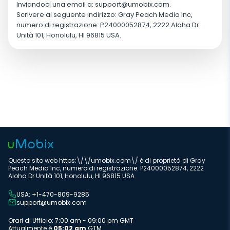
Inviandoci una email a:
support@umobix.com
.
Scrivere al seguente indirizzo: Gray Peach Media Inc,
numero di registrazione: P24000052874, 2222 Aloha Dr
Unità 101, Honolulu, HI 96815 USA.
Questo sito web https:\/\/umobix.com\/ è di proprietà di Gray
Peach Media Inc, numero di registrazione: P24000052874, 2222
Aloha Dr Unità 101, Honolulu, HI 96815 USA
USA: +1-470-809-9285
support@umobix.com
Orari di Ufficio: 7:00 am - 09:00 pm GMT
Attualmente è
05:02 am
GTM.