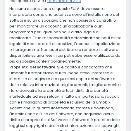
con questo EULA e i
Termini di Servizio
.
Nessuna disposizione di questo EULA deve essere
interpretata come una autorizzazione all'installazione del
software su un dispositivo che non possiedi o controlli, o
per monitorare un account, un'applicazione o un
programma per i quali non hai il diritto legale di
monitorare. È tua responsabilità determinare se hai il diritto
legale di monitorare il dispositivo, l'account, l'applicazione
o il programma. Non puoi distribuire o rendere il software
disponibile su una rete in cui potrebbe essere utilizzato da
più dispositivi contemporaneamente.
Proprietà del software.
Si è capito e concordato che
Umobix è il proprietario di tutti i bene, titolo, interesse e
interesse all'originale e a qualsiasi copia del software e
delle relative informazioni, miglioramenti, i miglioramenti o
i loro derivati e la proprietà di tutti i diritti di proprietà
intellettuale ad essi relativi, in tutto o in parte, sono raccolti
con e rimangono di proprietà esclusiva della Umobix.
Accetti che, in quanto licenziatario, tramite il download,
l'installazione o l'uso del Software, non acquisisci alcun
diritto di proprietà sul Software. Il Software è protetto dalle
leggi sul copyright e dai trattati internazionali sul copyright,