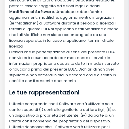
dell'EULA e dei diritti di Umobix. Se violi questa restrizione,
potresti essere soggetto ad azioni legali e danni.
Modifiche al Software.
Umobix potrebbe fornire
aggiornamenti, modifiche, aggiornamenti o integrazioni
(le “Modifiche”) al Software durante il periodo di licenza. I
termini di questo EULA si applicano a tali Modifiche a meno
che tali Modifiche non siano accompagnate da una
licenza separata, in tal caso si applicano i termini di tale
licenza.
Dichiari che la partecipazione ai sensi del presente EULA
non violerà alcun accordo per mantenere riservate le
informazioni proprietarie acquisite da te in modo riservato
o fiduciario prima del presente EULA. Dichiari di non aver
stipulato e non entrerai in alcun accordo orale o scritto in
conflitto con il presente documento.
Le tue rappresentazioni
L'Utente comprende che il Software verrà utilizzato solo
con lo scopo di (i) controllo genitoriale dei loro figli, (ii) su
un dispositivo di proprietà dell'utente, (iv) da parte di un
utente con il consenso del proprietario del dispositivo.
L'Utente riconosce che il Software verrà utilizzato per il