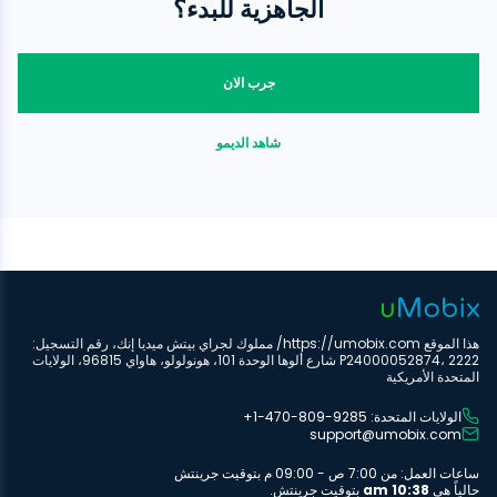
الجاهزية للبدء؟
جرب الان
شاهد الديمو
هذا الموقع https://umobix.com/ مملوك لجراي بيتش ميديا إنك، رقم التسجيل:
P24000052874، 2222 شارع ألوها الوحدة 101، هونولولو، هاواي 96815، الولايات
المتحدة الأمريكية
الولايات المتحدة: ‎+1-470-809-9285
support@umobix.com
ساعات العمل: من 7:00 ص - 09:00 م بتوقيت جرينتش
حالياً هي
10:38 am
بتوقيت جرينتش.