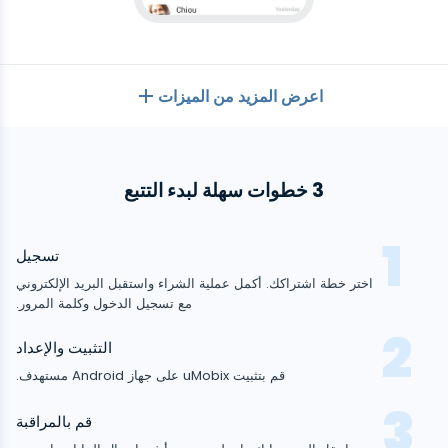
اعرض المزيد من الميزات
بشكل عام
3 خطوات سهلة لبدء التتبع
سجلات المكالمات
تطبيقات المراسلة
قائمة جهات الاتصال
تطبيقات المراسلة
تسجيل
وسائل التواصل الاجتماعي
رسائل نصية
اختر خطة اشتراكك. أكمل عملية الشراء واستقبل البريد الإلكتروني
WhatsApp
مع تسجيل الدخول وكلمة المرور.
وسائل التواصل الاجتماعي
موقع GPS
الوسائط
Facebook messenger
متعقب
التثبيت والإعداد
Facebook
أندرويد
كلوغر
تتبع الصور والفيديو
قم بتثبيت uMobix على جهاز Android مستهدف.
Zoom
الإنترنت
Instagram
إشعارات
Viber
متصفح التاريخ
قم بالمراقبة
قريب
Snapchat
معلومات الجهاز