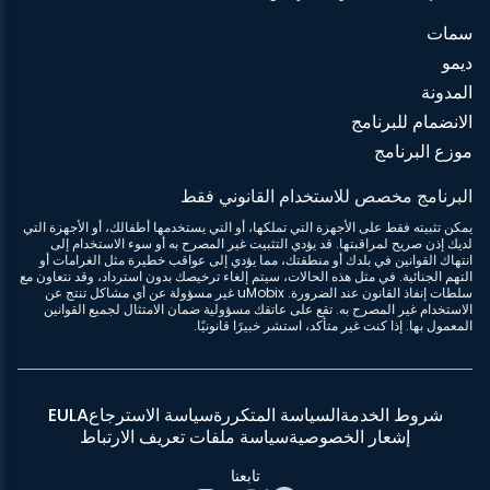
سمات
ديمو
المدونة
الانضمام للبرنامج
موزع البرنامج
البرنامج مخصص للاستخدام القانوني فقط
يمكن تثبيته فقط على الأجهزة التي تملكها، أو التي يستخدمها أطفالك، أو الأجهزة التي
لديك إذن صريح لمراقبتها. قد يؤدي التثبيت غير المصرح به أو سوء الاستخدام إلى
انتهاك القوانين في بلدك أو منطقتك، مما يؤدي إلى عواقب خطيرة مثل الغرامات أو
التهم الجنائية. في مثل هذه الحالات، سيتم إلغاء ترخيصك بدون استرداد، وقد نتعاون مع
سلطات إنفاذ القانون عند الضرورة. uMobix غير مسؤولة عن أي مشاكل تنتج عن
الاستخدام غير المصرح به. تقع على عاتقك مسؤولية ضمان الامتثال لجميع القوانين
المعمول بها. إذا كنت غير متأكد، استشر خبيرًا قانونيًا.
شروط الخدمة
السياسة المتكررة
سياسة الاسترجاع
EULA
إشعار الخصوصية
سياسة ملفات تعريف الارتباط
تابعنا