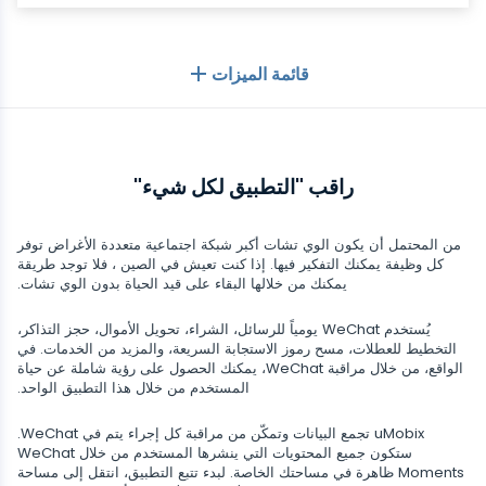
قائمة الميزات
بشكل عام
راقب "التطبيق لكل شيء"
سجلات المكالمات
تطبيقات المراسلة
قائمة جهات الاتصال
تطبيقات المراسلة
من المحتمل أن يكون الوي تشات أكبر شبكة اجتماعية متعددة الأغراض توفر
وسائل التواصل الاجتماعي
كل وظيفة يمكنك التفكير فيها. إذا كنت تعيش في الصين ، فلا توجد طريقة
رسائل نصية
يمكنك من خلالها البقاء على قيد الحياة بدون الوي تشات.
WhatsApp
وسائل التواصل الاجتماعي
موقع GPS
الوسائط
يُستخدم WeChat يومياً للرسائل، الشراء، تحويل الأموال، حجز التذاكر،
Facebook messenger
التخطيط للعطلات، مسح رموز الاستجابة السريعة، والمزيد من الخدمات. في
Facebook
كلوغر
تتبع الصور والفيديو
الواقع، من خلال مراقبة WeChat، يمكنك الحصول على رؤية شاملة عن حياة
Zoom
الإنترنت
المستخدم من خلال هذا التطبيق الواحد.
Instagram
إشعارات
Viber
متصفح التاريخ
uMobix تجمع البيانات وتمكّن من مراقبة كل إجراء يتم في WeChat.
قريب
Snapchat
معلومات الجهاز
ستكون جميع المحتويات التي ينشرها المستخدم من خلال WeChat
Telegram
Moments ظاهرة في مساحتك الخاصة. لبدء تتبع التطبيق، انتقل إلى مساحة
Tik tok