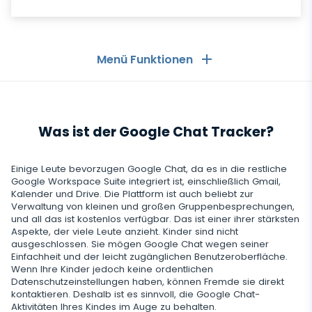
Menü Funktionen
Allgemeines
Was ist der Google Chat Tracker?
Anruflisten
Messaging-Anwendungen
Kontaktliste
Messaging-Anwendungen
Einige Leute bevorzugen Google Chat, da es in die restliche
Soziale Medien
Google Workspace Suite integriert ist, einschließlich Gmail,
Text Message Tracker
Kalender und Drive. Die Plattform ist auch beliebt zur
Whatsapp
Verwaltung von kleinen und großen Gruppenbesprechungen,
Soziale Medien
GPS-Standorte
Medien
und all das ist kostenlos verfügbar. Das ist einer ihrer stärksten
Facebook Messenger
Aspekte, der viele Leute anzieht. Kinder sind nicht
Facebook
Keylogger
ausgeschlossen. Sie mögen Google Chat wegen seiner
Foto- und Video-Tracker
Zoom
Internet
Einfachheit und der leicht zugänglichen Benutzeroberfläche.
Instagram
Wenn Ihre Kinder jedoch keine ordentlichen
Einstellungen für die Fernsteuerung
Datenschutzeinstellungen haben, können Fremde sie direkt
Viber
Aufzeichnung der Browsernutzung
Snapchat
Streaming
kontaktieren. Deshalb ist es sinnvoll, die Google Chat-
Automatisches Update
Aktivitäten Ihres Kindes im Auge zu behalten.