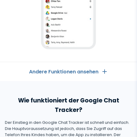
Datenspeicherung regulieren
Andere Funktionen ansehen
Allgemeines
Wie funktioniert der Google Chat
Anruflisten
Messaging-Anwendungen
Tracker?
Kontaktliste
Messaging-Anwendungen
Der Einstieg in den Google Chat Tracker ist schnell und einfach.
Soziale Medien
Text Message Tracker
Die Hauptvoraussetzung ist jedoch, dass Sie Zugriff auf das
Whatsapp
Telefon Ihres Kindes haben, um die App zu installieren. Der