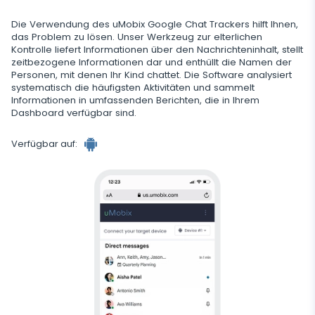
Telegram
Browserverlauf
Tik Tok
Kameraschnappschuss
Onlinestatus für soziale Medien
Gelöschte Information
Die Verwendung des uMobix Google Chat Trackers hilft Ihnen,
Wechat
Browser-Lesezeichen
das Problem zu lösen. Unser Werkzeug zur elterlichen
YouTube
Videostream
SIM-Kartenwechsel
Kontrolle liefert Informationen über den Nachrichteninhalt, stellt
Gelöschte Nachrichten Wiederherstellen
Skype
Mailbox-Scanner
Steuerung
zeitbezogene Informationen dar und enthüllt die Namen der
Reddit
Audiostream
Personen, mit denen Ihr Kind chattet. Die Software analysiert
Geofinder
Anrufliste Wiederherstellen
Kik
systematisch die häufigsten Aktivitäten und sammelt
Unerwünschte Apps Löschen
Tinder
SCHLIESSEN
Informationen in umfassenden Berichten, die in Ihrem
Installation mit einem Klick
Gelöschte Kontakte Wiederherstellen
Dashboard verfügbar sind.
Line
Apps sperren
Dating-Apps
Liste der installierten Anwendungen
Umbenannte Kontakte
Signal Messenger
Verfügbar auf:
Webseiten Sperren
Zeitplan für die Verwendung der Anwendung
Google Duo
Wi-Fi blockieren
Benachrichtigungen
Google Chat Tracker
Handy Sperren
Geräteinformation
SMS Blockieren
Spy-App-Detector
Anrufe Blockieren
Zusätzliche App für Eltern