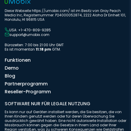
Diese Webseite https://umobix.com/ ist im Besitz von Gray Peach
Media Inc, Registernummer: P24000052874, 2222 Aloha Dr Einheit 101,
Honolulu, HI 96815 USA
USA: +1-470-809-9285
support@umobix.com
Bürozeiten: 7:00 bis 21:00 Uhr GMT
Es ist momentan
11:18 pm
GTM.
Funktionen
Demo
Blog
Partnerprogramm
Reseller-Programm
SOFTWARE NUR FÜR LEGALE NUTZUNG
Es kann nur auf Geräten installiert werden, die Sie besitzen, die von
Ihren Kindern genutzt werden oder für deren Überwachung Sie
ausdrücklich gewährt haben. Eine nicht autorisierte Installation oder
Missbrauch können gegen die Gesetze in Ihrem Land oder Ihrer
Region verstoßen, was zu schweren Konsequenzen wie Geldstrafen