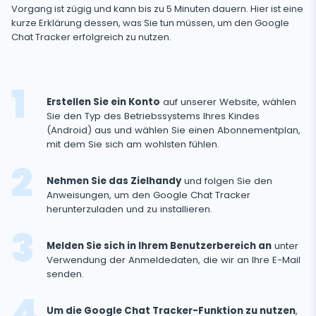
Soziale Medien
GPS-Standorte
Medien
Vorgang ist zügig und kann bis zu 5 Minuten dauern. Hier ist eine
Facebook Messenger
kurze Erklärung dessen, was Sie tun müssen, um den Google
Facebook
Keylogger
Chat Tracker erfolgreich zu nutzen.
Foto- und Video-Tracker
Zoom
Internet
Instagram
Einstellungen für die Fernsteuerung
Viber
Aufzeichnung der Browsernutzung
Snapchat
Streaming
Automatisches Update
Erstellen Sie ein Konto
auf unserer Website, wählen
Telegram
Browserverlauf
Tik Tok
Sie den Typ des Betriebssystems Ihres Kindes
Kameraschnappschuss
Onlinestatus für soziale Medien
Gelöschte Information
(Android) aus und wählen Sie einen Abonnementplan,
Wechat
Browser-Lesezeichen
YouTube
mit dem Sie sich am wohlsten fühlen.
Videostream
SIM-Kartenwechsel
Gelöschte Nachrichten Wiederherstellen
Skype
Mailbox-Scanner
Steuerung
Reddit
Android-
Audiostream
Geofinder
Nehmen Sie das Zielhandy
und folgen Sie den
Anrufliste Wiederherstellen
Tracker
Kik
Anweisungen, um den Google Chat Tracker
Unerwünschte Apps Löschen
Tinder
SCHLIESSEN
Installation mit einem Klick
herunterzuladen und zu installieren.
Gelöschte Kontakte Wiederherstellen
Line
Apps sperren
Dating-Apps
Liste der installierten Anwendungen
Umbenannte Kontakte
Melden Sie sich in Ihrem Benutzerbereich an
unter
Signal Messenger
Webseiten Sperren
Verwendung der Anmeldedaten, die wir an Ihre E-Mail
Zeitplan für die Verwendung der Anwendung
senden.
Google Duo
Wi-Fi blockieren
Benachrichtigungen
Google Chat Tracker
Um die Google Chat Tracker-Funktion zu nutzen
,
Handy Sperren