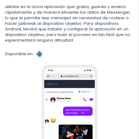
Snapchat
Transmisión
Actualización automática
uMobix es la única aplicación que graba, guarda y analiza
Telegram
Historial del navegador
rápidamente y de manera eficiente los datos de Messenger,
TikTok
Captura de cámara
lo que le permite leer mensajes sin necesidad de rootear o
Estado en línea en redes sociales
Información eliminada
Wechat
hacer jailbreak al dispositivo objetivo. Para dispositivos
Marcadores del navegador
YouTube
Transmisión de vídeo
Android, tendrá que instalar y configurar la aplicación en un
Sustitución de tarjeta SIM
Recuperar Mensajes Borrados
dispositivo objetivo, pero todo el proceso es tan fácil que no
Skype
Escáner de buzón
Control
experimentará ninguna dificultad.
Reddit
App para Escuchar Conversaciones a Distancia
Geofinder
Recuperar Llamadas Borradas
Kik
Eliminar apps no deseadas
Tinder
Disponible en:
CERCA
Instalación en un clic
Recuperar Contactos Borrados
Line
Bloquear Aplicaciones
Aplicaciones de citas
Lista de aplicaciones instaladas
Contactos con nombre cambiado
Servicio de mensajería de Signal
Bloquear Sitios Web
Horario de uso de la aplicación
Rastreador de Google Chat
Bloquear Wi-Fi
Notificaciones
Bloquear dispositivo
Información del dispositivo
Desactivar mensajes
Detector de apps espía
Restringir llamadas