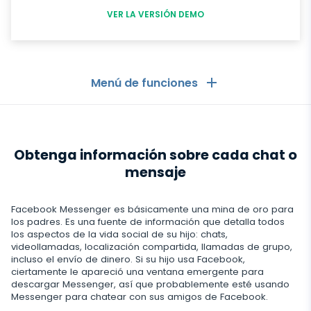
VER LA VERSIÓN DEMO
Menú de funciones
GENERAL
Obtenga información sobre cada chat o
Registro de llamadas
Aplicaciones de mensajería
mensaje
Lista de contactos
Aplicaciones de mensajería
Redes Sociales
Facebook Messenger es básicamente una mina de oro para
Como Ver los Mensajes de Otro Celular en mi Celular
WhatsApp
los padres. Es una fuente de información que detalla todos
Redes Sociales
los aspectos de la vida social de su hijo: chats,
Ubicación GPS
Redes sociales
videollamadas, localización compartida, llamadas de grupo,
Messenger de Facebook
Facebook
incluso el envío de dinero. Si su hijo usa Facebook,
Registrador de teclas
Rastreador de fotos y videos
ciertamente le apareció una ventana emergente para
Zoom
Internet
descargar Messenger, así que probablemente esté usando
Instagram
Control remoto de los ajustes
Messenger para chatear con sus amigos de Facebook.
Viber
Registro de uso del navegador