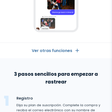
App adicional para padres y madres
Ajuste el período de almacenamiento de los datos
Ver otras funciones
GENERAL
3 pasos sencillos para empezar a
Registro de llamadas
Aplicaciones de mensajería
rastrear
Lista de contactos
Aplicaciones de mensajería
Redes Sociales
Como Ver los Mensajes de Otro Celular en mi Celular
Registro
WhatsApp
Redes Sociales
Elija su plan de suscripción. Complete la compra y
Ubicación GPS
Redes sociales
Messenger de Facebook
reciba el correo electrónico con su nombre de