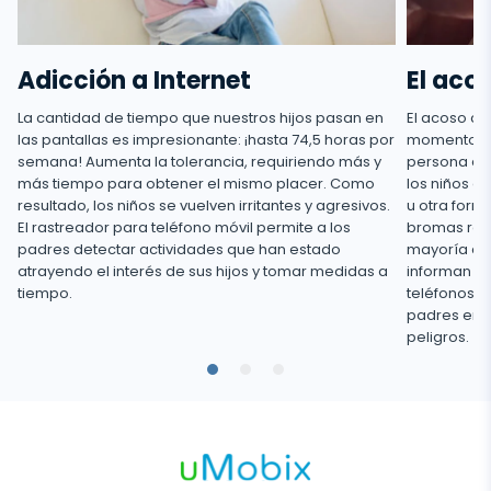
s
Adicción a Internet
El aco
l
La cantidad de tiempo que nuestros hijos pasan en
El acoso ci
las pantallas es impresionante: ¡hasta 74,5 horas por
momento, en
semana! Aumenta la tolerancia, requiriendo más y
persona que
más tiempo para obtener el mismo placer. Como
los niños e
resultado, los niños se vuelven irritantes y agresivos.
u otra form
El rastreador para teléfono móvil permite a los
bromas raci
padres detectar actividades que han estado
mayoría de 
atrayendo el interés de sus hijos y tomar medidas a
informan de
tiempo.
teléfonos m
padres en l
peligros.