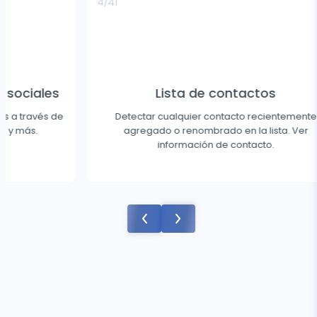
4/41
5/41
Lista de contactos
Detectar cualquier contacto recientemente
Vea
agregado o renombrado en la lista. Ver
Obteng
información de contacto.