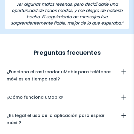
ver algunas malas reseñas, pero decidí darle una
oportunidad de todos modos, y me alegro de haberlo
hecho. El seguimiento de mensajes fue
sorprendentemente fiable, mejor de lo que esperaba.”
Preguntas frecuentes
¿Funciona el rastreador uMobix para teléfonos
móviles en tiempo real?
Sí, la aplicación de rastreo uMobix registra todo lo que hacen
¿Cómo funciona uMobix?
los usuarios y envía informes directamente a su cuenta de
usuario. Normalmente se tarda hasta 5 minutos en sincronizar
todos los datos de un dispositivo monitoreado.
Nuestra aplicación de rastreo supervisa y obtiene información
¿Es legal el uso de la aplicación para espiar
de dispositivos objetivo en modo oculto. Todos los datos
registrados se envían a su espacio de usuario donde
móvil?
aparecen en forma de cuadros de mando integrales. Para
empezar a usar el rastreador móvil, debe comprar la