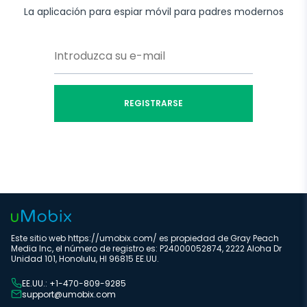
La aplicación para espiar móvil para padres modernos
REGISTRARSE
Este sitio web https://umobix.com/ es propiedad de Gray Peach
Media Inc, el número de registro es: P24000052874, 2222 Aloha Dr
Unidad 101, Honolulu, HI 96815 EE.UU.
EE.UU.: +1-470-809-9285
support@umobix.com