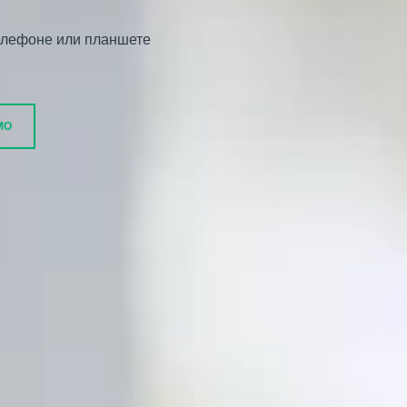
 телефоне или планшете
МО