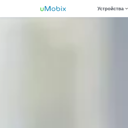
Устройства
Трекер Andr
Отс
Отс
Отс
Отс
зна
Отс
Отс