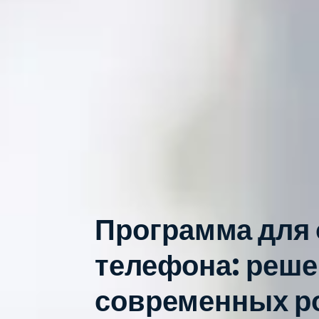
Программа для
телефона: реше
современных р