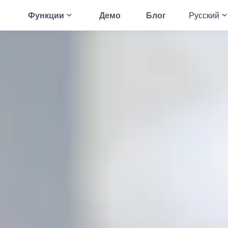
Функции
Демо
Блог
Русский
English
oid
леживать WhatsApp
Читайте Смс-ки
Français
леживать Instagram
Отслеживать геолокацию
Deutsch
леживать Telegram
Отслеживать галерею
Español
леживать приложения для
Транслировать аудио
комств
Português
леживать Messenger
Просмотреть историю браузера
Türkçe
леживать Snapchat
Просмотреть историю звонков
Русский
All Features
简体中文
العربية