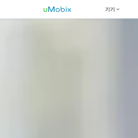
기기
Android 추
Whats
Insta
Teleg
데이트 
Messe
Snapc