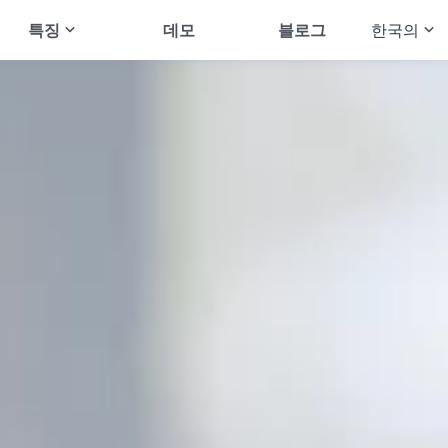
특징
데모
블로그
한국의
English
적기
App 추적
문자 메시지 읽기
Français
gram 추적
지리적 위치 추적
Deutsch
ram 추적
갤러리 추적
Español
앱 추적
오디오 스트리밍
Português
nger 추적
브라우저 기록 보기
Türkçe
hat 추적
통화 기록 보기
Русский
All Features
简体中文
العربية