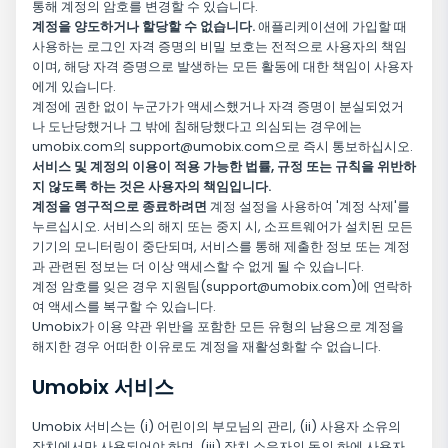
통해 계정의 암호를 변경할 수 있습니다.
계정을 양도하거나 할당할 수 없습니다.
애플리케이션에 가입할 때
사용하는 로그인 자격 증명의 비밀 보호는 전적으로 사용자의 책임
이며, 해당 자격 증명으로 발생하는 모든 활동에 대한 책임이 사용자
에게 있습니다.
계정에 권한 없이 누군가가 액세스했거나 자격 증명이 분실되었거
나 도난당했거나 그 밖에 침해당했다고 의심되는 경우에는
umobix.com의
support@umobix.com
으로 즉시 통보하십시오.
서비스 및 계정의 이용이 적용 가능한 법률, 규정 또는 규칙을 위반하
지 않도록 하는 것은 사용자의 책임입니다.
계정을 영구적으로 종료하려면
계정 설정을 사용하여 '계정 삭제'를
누르십시오. 서비스의 해지 또는 중지 시, 소프트웨어가 설치된 모든
기기의 모니터링이 중단되며, 서비스를 통해 제출한 정보 또는 계정
과 관련된 정보는 더 이상 액세스할 수 없게 될 수 있습니다.
계정 암호를 잊은 경우 지원팀(
support@umobix.com
)에 연락하
여 액세스를 복구할 수 있습니다.
Umobix가 이용 약관 위반을 포함한 모든 유형의 남용으로 계정을
해지한 경우 어떠한 이유로도 계정을 재활성화할 수 없습니다.
Umobix 서비스
Umobix 서비스는 (i) 어린이의 부모님의 관리, (ii) 사용자 소유의
장치에서만 사용되어야 하며, (iii) 장치 소유자의 동의 하에 사용자