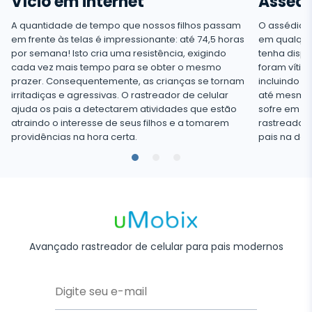
Vício em internet
Assédi
A quantidade de tempo que nossos filhos passam
O assédio v
em frente às telas é impressionante: até 74,5 horas
em qualque
por semana! Isto cria uma resistência, exigindo
tenha dispos
cada vez mais tempo para se obter o mesmo
foram vítim
prazer. Consequentemente, as crianças se tornam
incluindo c
irritadiças e agressivas. O rastreador de celular
até mesmo 
ajuda os pais a detectarem atividades que estão
sofre em si
atraindo o interesse de seus filhos e a tomarem
rastreador 
providências na hora certa.
pais na det
Avançado rastreador de celular para pais modernos