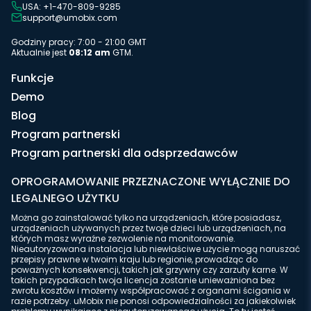
USA: +1-470-809-9285
support@umobix.com
Godziny pracy: 7:00 - 21:00 GMT
Aktualnie jest
08:12 am
GTM.
Funkcje
Demo
Blog
Program partnerski
Program partnerski dla odsprzedawców
OPROGRAMOWANIE PRZEZNACZONE WYŁĄCZNIE DO
LEGALNEGO UŻYTKU
Można go zainstalować tylko na urządzeniach, które posiadasz,
urządzeniach używanych przez twoje dzieci lub urządzeniach, na
których masz wyraźne zezwolenie na monitorowanie.
Nieautoryzowana instalacja lub niewłaściwe użycie mogą naruszać
przepisy prawne w twoim kraju lub regionie, prowadząc do
poważnych konsekwencji, takich jak grzywny czy zarzuty karne. W
takich przypadkach twoja licencja zostanie unieważniona bez
zwrotu kosztów i możemy współpracować z organami ścigania w
razie potrzeby. uMobix nie ponosi odpowiedzialności za jakiekolwiek