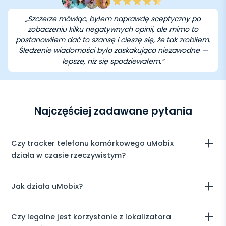
„Szczerze mówiąc, byłem naprawdę sceptyczny po
zobaczeniu kilku negatywnych opinii, ale mimo to
postanowiłem dać to szansę i cieszę się, że tak zrobiłem.
Śledzenie wiadomości było zaskakująco niezawodne —
lepsze, niż się spodziewałem.”
Najczęściej zadawane pytania
Czy tracker telefonu komórkowego uMobix
działa w czasie rzeczywistym?
Tak, aplikacja śledząca uMobix rejestruje wszystko, co robią
Jak działa uMobix?
użytkownicy i wysyła raporty bezpośrednio na Twoje konto
użytkownika. Zwykle synchronizacja wszystkich danych z
monitorowanego urządzenia trwa do 5 minut.
Nasza aplikacja śledząca monitoruje i pobiera informacje z
Czy legalne jest korzystanie z lokalizatora
urządzeń docelowych w trybie ukrytym. Wszystkie