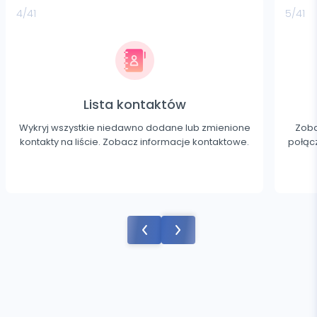
4/41
5/41
Lista kontaktów
Wykryj wszystkie niedawno dodane lub zmienione
Zoba
kontakty na liście. Zobacz informacje kontaktowe.
połącz