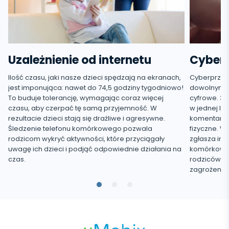
Uzależnienie od internetu
Cyber
Ilość czasu, jaki nasze dzieci spędzają na ekranach,
Cyberprzem
jest imponująca: nawet do 74,5 godziny tygodniowo!
dowolnym mi
To buduje tolerancję, wymagając coraz więcej
cyfrowe. 3
czasu, aby czerpać tę samą przyjemność. W
w jednej lu
rezultacie dzieci stają się drażliwe i agresywne.
komentarze,
Śledzenie telefonu komórkowego pozwala
fizyczne. Wi
rodzicom wykryć aktywności, które przyciągały
zgłasza inc
uwagę ich dzieci i podjąć odpowiednie działania na
komórkoweg
czas.
rodziców w 
zagrożenio