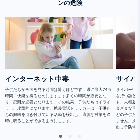
ンの危険
インターネット中毒
サイバ
子供たちが画面を見る時間は驚くほどです：週に最大74.5
サイバーい
時間！快楽を得るためにますます多くの時間が必要とな
を持つ誰とで
り、忍耐が必要となります。その結果、子供たちはイライ
ト、人種差
ラし、攻撃的になります。携帯電話トラッカーは、子供た
まざまな形
ちの興味を引き付けている活動を検出し、適切な対策を適
どの子供た
時に取ることができるようにします。
ません。携
出し予防す