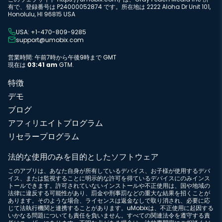
有で、登録番号は P24000052874 です。所在地は 2222 Aloha Dr Unit 101,
Honolulu, HI 96815 USA
USA: +1-470-809-9285
support@umobix.com
営業時間: 午前7時から午後9時まで GMT
現在は
03:41 am
GTM.
特徴
デモ
ブログ
アフィリエイトプログラム
リセラープログラム
法的な使用のみを目的としたソフトウェア
このアプリは、あなた自身が所有しているデバイス、お子様が使用するデバ
イス、または監視することに明示的な許可を得ているデバイスにのみインス
トールできます。許可されていないインストールや不正使用は、国や地域の
法律に違反する可能性があり、罰金や刑事罰などの重大な結果を招くことが
あります。そのような場合、ライセンスは返金なしで取り消され、必要に応
じて法執行機関と連携することがあります。uMobixは、不正使用に起因する
いかなる問題についても責任を負いません。すべての関連法令を遵守する責