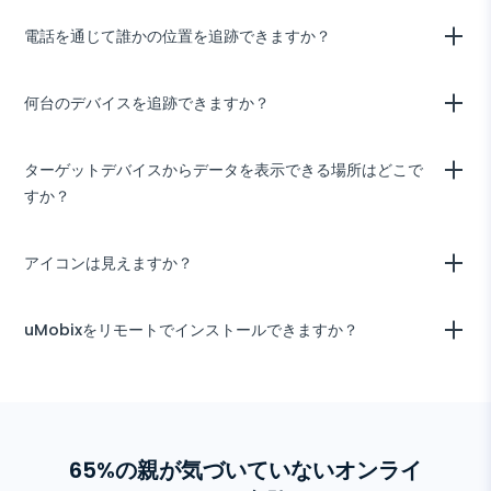
マップ上に表示されます。アカウントにログインして必要なページを開
いいえ、電話番号だけでは個人データにアクセスできません。電話番号
電話を通じて誰かの位置を追跡できますか？
くだけです。
だけを知っているというだけで電話にアクセスできる技術はありませ
ん。そのようなサービスを提供する広告を見た場合は、それが詐欺であ
ることを確認してください。
はい、携帯電話トラッカーを使用して、人の携帯電話の位置にアクセス
何台のデバイスを追跡できますか？
できます。リアルタイムでユーザーの位置を見るために、ターゲットデ
バイスにトラッキングアプリをインストールする必要があります。
1つの購読で1台のデバイスにアクセスできます。希望するだけのデバイ
ターゲットデバイスからデータを表示できる場所はどこで
スをリンク解除およびリンクできますが、1度に1つだけです。
すか？
すべてのデータはあなたの個人アカウントに配信されます。ログイン資
アイコンは見えますか？
格情報を使用して、どんなデバイスやコンピュータからでもダッシュボ
ードにアクセスできます。
Androidデバイスにインストール後、メニューからアイコンを削除でき
uMobixをリモートでインストールできますか？
ます。技術に詳しい子供たちはすぐにそのアイコンを見つけるかもしれ
ません。
任意のAndroidデバイスに携帯電話トラッキングアプリをインストール
するには、物理的アクセスが必要です（1分未満）。
65%の親が気づいていないオンライ