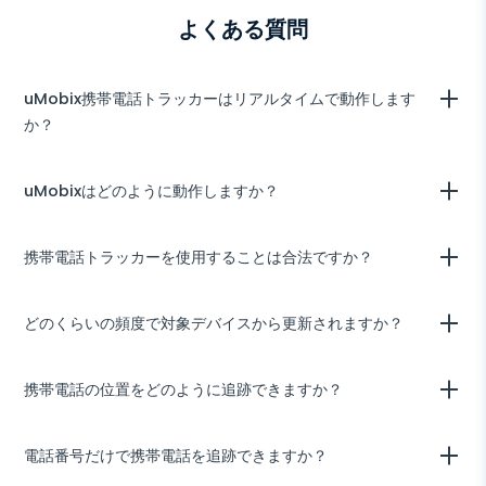
よくある質問
uMobix携帯電話トラッカーはリアルタイムで動作します
か？
はい、uMobixトラッキングアプリはユーザーが行うすべての操作を記
uMobixはどのように動作しますか？
録し、レポートを直接ユーザーアカウントに送信します。監視デバイス
からのすべてのデータを同期するには通常最大5分かかります。
当社のトラッキングアプリはステルスモードでターゲットデバイスから
携帯電話トラッカーを使用することは合法ですか？
情報を監視し取得します。すべての記録されたデータはユーザースペー
スに送信され、包括的なダッシュボードの形で表示されます。モバイル
トラッカーを使用するには、アプリを購入し、アカウントにログイン
uMobixを使用することは完全に合法です。以下の場合に：
どのくらいの頻度で対象デバイスから更新されますか？
し、AndroidデバイスにuMobixをインストールする必要があります。
- 監視するデバイスを所有している場合；
デフォルトでは、Androidデバイスのデータは5分ごとに更新されま
- 指定されたユーザーにその活動が監視されていることを通知している
携帯電話の位置をどのように追跡できますか？
す。携帯電話の設定やインターネット接続に応じて間隔を調整できま
場合。
す。
当社の携帯電話トラッカーを使用して、地図上で電話の位置を特定でき
電話番号だけで携帯電話を追跡できますか？
ます。このテクノロジーは、位置履歴機能を使用してユーザーがどこに
いたかを確認することも可能です。すべての情報はインタラクティブな