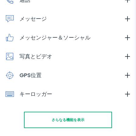
すべての着信および発信通話を表示します。タイムスタン
プ、通話時間、発信者情報を取得します。
メッセージ
送信、受信、削除されたすべてのSMSを監視します。タイ
ムスタンプと連絡先情報を取得します。
メッセンジャー＆ソーシャル
WhatsApp、Facebook、Instagramなどを介して送受信
されたメッセージを読み取ります。
写真とビデオ
対象デバイスに保存されているすべてのメディアファイル
を取得します。必要に応じてファイルをローカルに保存し
GPS位置
ます。
ユーザーの正確なリアルタイム位置と訪れた場所の履歴を
取得します。
キーロッガー
ユーザーが入力したすべての内容、キーストローク、パス
ワードなどを記録します。
さらなる機能を表示