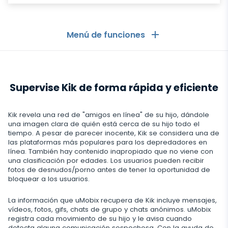
Menú de funciones
GENERAL
Supervise Kik de forma rápida y eficiente
Registro de llamadas
Aplicaciones de mensajería
Lista de contactos
Aplicaciones de mensajería
Kik revela una red de "amigos en línea" de su hijo, dándole
Redes Sociales
una imagen clara de quién está cerca de su hijo todo el
Como Ver los Mensajes de Otro Celular en mi Celular
tiempo. A pesar de parecer inocente, Kik se considera una de
WhatsApp
las plataformas más populares para los depredadores en
Redes Sociales
Ubicación GPS
Redes sociales
línea. También hay contenido inapropiado que no viene con
Messenger de Facebook
una clasificación por edades. Los usuarios pueden recibir
Facebook
Registrador de teclas
fotos de desnudos/porno antes de tener la oportunidad de
Rastreador de fotos y videos
Zoom
Internet
bloquear a los usuarios.
Instagram
Control remoto de los ajustes
Viber
Registro de uso del navegador
La información que uMobix recupera de Kik incluye mensajes,
Snapchat
Transmisión
vídeos, fotos, gifs, chats de grupo y chats anónimos. uMobix
Actualización automática
registra cada movimiento de su hijo y le avisa cuando
Telegram
Historial del navegador
TikTok
detecta alguna comunicación sospechosa. Con la ayuda de