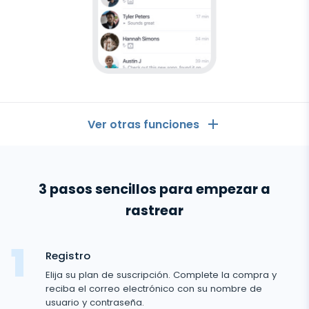
Ver otras funciones
GENERAL
3 pasos sencillos para empezar a
Registro de llamadas
Aplicaciones de mensajería
rastrear
Lista de contactos
Aplicaciones de mensajería
Redes Sociales
Como Ver los Mensajes de Otro Celular en mi Celular
Registro
WhatsApp
Redes Sociales
Elija su plan de suscripción. Complete la compra y
Ubicación GPS
Redes sociales
Messenger de Facebook
reciba el correo electrónico con su nombre de
Facebook
usuario y contraseña.
Rastreador
Registrador de teclas