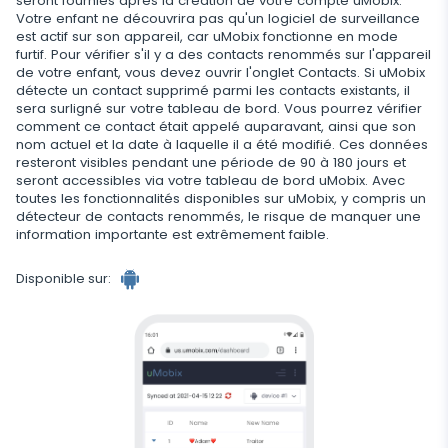
seront fournies après la création de votre compte uMobix.
Votre enfant ne découvrira pas qu'un logiciel de surveillance
Application supplémentaire pour les parents
est actif sur son appareil, car uMobix fonctionne en mode
furtif. Pour vérifier s'il y a des contacts renommés sur l'appareil
Régulez le stockage des données
de votre enfant, vous devez ouvrir l'onglet Contacts. Si uMobix
détecte un contact supprimé parmi les contacts existants, il
sera surligné sur votre tableau de bord. Vous pourrez vérifier
comment ce contact était appelé auparavant, ainsi que son
nom actuel et la date à laquelle il a été modifié. Ces données
resteront visibles pendant une période de 90 à 180 jours et
seront accessibles via votre tableau de bord uMobix. Avec
toutes les fonctionnalités disponibles sur uMobix, y compris un
détecteur de contacts renommés, le risque de manquer une
information importante est extrêmement faible.
Disponible sur: