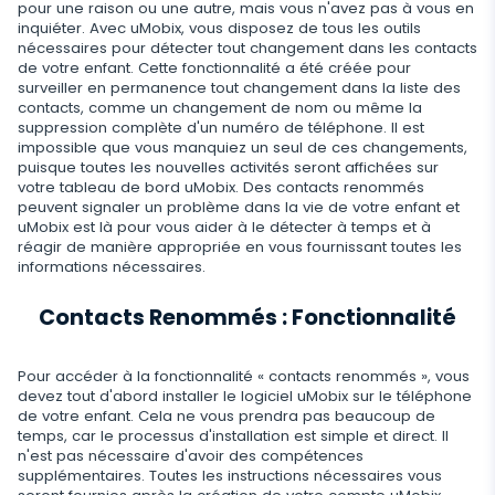
pour une raison ou une autre, mais vous n'avez pas à vous en
Viber
Paramètres du contrôle à distance
Enregistrement d'utilisation du navigateur
Snapchat
Streaming
inquiéter. Avec uMobix, vous disposez de tous les outils
nécessaires pour détecter tout changement dans les contacts
Telegram
Mise à jour automatique
Historique du navigateur
de votre enfant. Cette fonctionnalité a été créée pour
Tik Tok
Capture d'image avec l'appareil photo
surveiller en permanence tout changement dans la liste des
Informations supprimées
WeChat
Statut en ligne sur les réseaux sociaux
Favoris du navigateur
contacts, comme un changement de nom ou même la
YouTube
Espion Telephone Video
suppression complète d'un numéro de téléphone. Il est
Retrouver Un Message Supprimé
Skype
impossible que vous manquiez un seul de ces changements,
Remplacement de carte SIM
Scanner de boîte aux lettres
Contrôle
Reddit
Ecouter Conversation à Distance
puisque toutes les nouvelles activités seront affichées sur
Retrouver Historique Appel Effacé
votre tableau de bord uMobix. Des contacts renommés
Kik
Géofinder
Supprimez les applications indésirables
peuvent signaler un problème dans la vie de votre enfant et
Tinder
FERMER
uMobix est là pour vous aider à le détecter à temps et à
Restaurer les Contacts Supprimés
Line
Installation en un clic
Restreindre Applications
réagir de manière appropriée en vous fournissant toutes les
Applications de rencontre
informations nécessaires.
Contacts renommés
Messagerie Signal
Liste des applications installées
Bloquer un Site
Contacts Renommés : Fonctionnalité
Suivi Google Chat
Calendrier d'utilisation des applications
Bloquer le Wi-Fi
Notifications
Pour accéder à la fonctionnalité « contacts renommés », vous
Bloquer un Téléphone à Distance
devez tout d'abord installer le logiciel uMobix sur le téléphone
de votre enfant. Cela ne vous prendra pas beaucoup de
Info sur appareil
Désactivez les messages
temps, car le processus d'installation est simple et direct. Il
n'est pas nécessaire d'avoir des compétences
Détecteur d'applications espion
Restriction d’Appel
supplémentaires. Toutes les instructions nécessaires vous