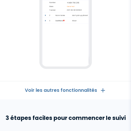
Voir les autres fonctionnalités
Logiciel
espion
pour
Les Généralités
Android
3 étapes faciles pour commencer le suivi
Journaux d'appels
Applications de messagerie