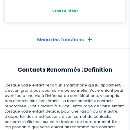
VOIR LA DÉMO
Menu des fonctions
Les Généralités
Contacts Renommés : Definition
Journaux d'appels
Applications de messagerie
Liste de contacts
Applications de messagerie
Lorsque votre enfant reçoit un smartphone qui lui appartient,
Médias sociaux
c'est un grand pas pour sa vie personnelle. Votre enfant peut
Comment Recevoir les Messages d'un Autre
avoir toute une vie à l'intérieur de son téléphone, y compris
Whatsapp
Téléphone
des aspects plus inquiétants. La fonctionnalité « contacts
Médias sociaux
Médias
renommée » vous aidera à suivre l'entourage de votre enfant.
Facebook Messenger
Localisation GPS
Lorsque votre enfant décide, pour une raison ou une autre,
Facebook
d'apporter des modifications à son carnet de contacts,
Logiciel espion photo et vidéo
Zoom
Internet
Enregistreur de frappe
celles-ci s'affichent sur votre tableau de bord parental. Il est
Instagram
fort probable que votre enfant ait renommé des contacts