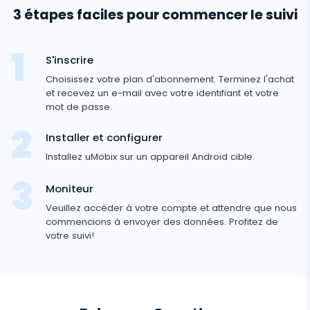
Android
3 étapes faciles pour commencer le suivi
Journaux d'appels
Applications de messagerie
Liste de contacts
Applications de messagerie
S'inscrire
Médias sociaux
Comment Recevoir les Messages d'un Autre
Choisissez votre plan d'abonnement. Terminez l'achat
Whatsapp
Téléphone
et recevez un e-mail avec votre identifiant et votre
Médias sociaux
Médias
mot de passe.
Facebook Messenger
Localisation GPS
Facebook
Logiciel espion photo et vidéo
Installer et configurer
Zoom
Internet
Enregistreur de frappe
Instagram
Installez uMobix sur un appareil Android cible.
Viber
Paramètres du contrôle à distance
Enregistrement d'utilisation du navigateur
Snapchat
Streaming
Moniteur
Telegram
Mise à jour automatique
Historique du navigateur
Veuillez accéder à votre compte et attendre que nous
Tik Tok
Capture d'image avec l'appareil photo
Informations supprimées
commencions à envoyer des données. Profitez de
WeChat
Statut en ligne sur les réseaux sociaux
Favoris du navigateur
votre suivi!
YouTube
Espion Telephone Video
Retrouver Un Message Supprimé
Skype
Remplacement de carte SIM
Scanner de boîte aux lettres
Contrôle
Reddit
Ecouter Conversation à Distance
Retrouver Historique Appel Effacé
Kik
Géofinder
Supprimez les applications indésirables
Tinder
FERMER
Restaurer les Contacts Supprimés