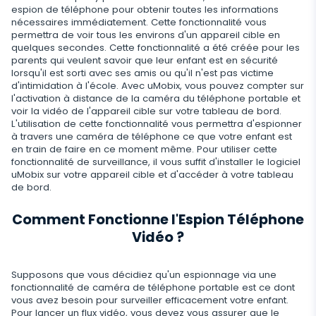
Instagram
espion de téléphone pour obtenir toutes les informations
Viber
Paramètres du contrôle à distance
Enregistrement d'utilisation du navigateur
nécessaires immédiatement. Cette fonctionnalité vous
Snapchat
Streaming
permettra de voir tous les environs d'un appareil cible en
Telegram
quelques secondes. Cette fonctionnalité a été créée pour les
Mise à jour automatique
Historique du navigateur
Tik Tok
parents qui veulent savoir que leur enfant est en sécurité
Capture d'image avec l'appareil photo
Informations supprimées
lorsqu'il est sorti avec ses amis ou qu'il n'est pas victime
WeChat
Statut en ligne sur les réseaux sociaux
Favoris du navigateur
d'intimidation à l'école. Avec uMobix, vous pouvez compter sur
YouTube
Espion Telephone Video
l'activation à distance de la caméra du téléphone portable et
Retrouver Un Message Supprimé
Skype
Remplacement de carte SIM
Scanner de boîte aux lettres
Contrôle
voir la vidéo de l'appareil cible sur votre tableau de bord.
Reddit
Ecouter Conversation à Distance
L'utilisation de cette fonctionnalité vous permettra d'espionner
Retrouver Historique Appel Effacé
Kik
Géofinder
à travers une caméra de téléphone ce que votre enfant est
Supprimez les applications indésirables
Tinder
FERMER
en train de faire en ce moment même. Pour utiliser cette
Restaurer les Contacts Supprimés
fonctionnalité de surveillance, il vous suffit d'installer le logiciel
Line
Installation en un clic
Restreindre Applications
Applications de rencontre
uMobix sur votre appareil cible et d'accéder à votre tableau
Contacts renommés
de bord.
Messagerie Signal
Liste des applications installées
Bloquer un Site
Comment Fonctionne l'Espion Téléphone
Suivi Google Chat
Calendrier d'utilisation des applications
Bloquer le Wi-Fi
Vidéo ?
Notifications
Bloquer un Téléphone à Distance
Supposons que vous décidiez qu'un espionnage via une
Info sur appareil
Désactivez les messages
fonctionnalité de caméra de téléphone portable est ce dont
vous avez besoin pour surveiller efficacement votre enfant.
Détecteur d'applications espion
Pour lancer un flux vidéo, vous devez vous assurer que le
Restriction d’Appel