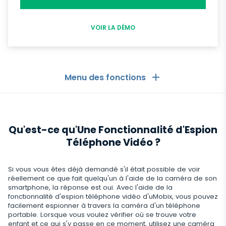
VOIR LA DÉMO
Menu des fonctions
Les Généralités
Qu'est-ce qu'Une Fonctionnalité d'Espion
Journaux d'appels
Applications de messagerie
Téléphone Vidéo ?
Liste de contacts
Applications de messagerie
Médias sociaux
Si vous vous êtes déjà demandé s'il était possible de voir
Comment Recevoir les Messages d'un Autre
Whatsapp
Téléphone
réellement ce que fait quelqu'un à l'aide de la caméra de son
Médias sociaux
smartphone, la réponse est oui. Avec l'aide de la
Médias
fonctionnalité d'espion téléphone vidéo d'uMobix, vous pouvez
Facebook Messenger
Localisation GPS
Facebook
facilement espionner à travers la caméra d'un téléphone
Logiciel espion photo et vidéo
portable. Lorsque vous voulez vérifier où se trouve votre
Zoom
Internet
Enregistreur de frappe
enfant et ce qui s'y passe en ce moment, utilisez une caméra