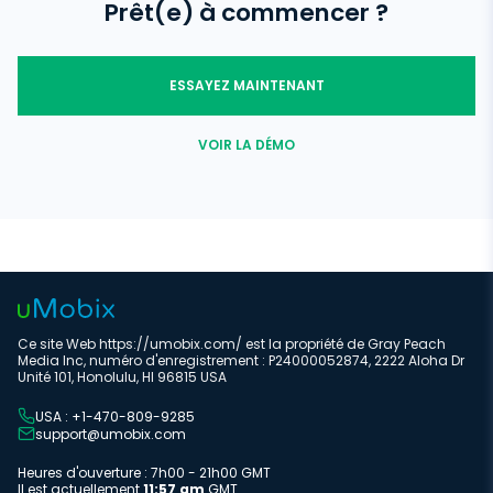
disposent d'un large éventail de fonctions qui vous permettent
Prêt(e) à commencer ?
de surveiller facilement le téléphone d'une personne et de
voir toutes les activités sur les appareils cibles. uMobix est un
exemple d'une telle solution. La fonctionnalité de surveillance
du téléphone est l'une des nombreuses possibilités offertes
ESSAYEZ MAINTENANT
par uMobix.
VOIR LA DÉMO
Ce site Web https://umobix.com/ est la propriété de Gray Peach
Media Inc, numéro d'enregistrement : P24000052874, 2222 Aloha Dr
Unité 101, Honolulu, HI 96815 USA
USA : +1-470-809-9285
support@umobix.com
Heures d'ouverture : 7h00 - 21h00 GMT
Il est actuellement
11:57 am
GMT.