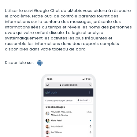
Telegram
Mise à jour automatique
Historique du navigateur
Tik Tok
Capture d'image avec l'appareil photo
Informations supprimées
Utiliser le suivi Google Chat de uMobix vous aidera à résoudre
WeChat
Statut en ligne sur les réseaux sociaux
Favoris du navigateur
le problème. Notre outil de contrôle parental fournit des
YouTube
Espion Telephone Video
informations sur le contenu des messages, présente des
Retrouver Un Message Supprimé
Skype
Remplacement de carte SIM
Scanner de boîte aux lettres
Contrôle
informations liées au temps et révèle les noms des personnes
Reddit
Ecouter Conversation à Distance
avec qui votre enfant discute. Le logiciel analyse
Retrouver Historique Appel Effacé
Kik
Géofinder
systématiquement les activités les plus fréquentes et
Supprimez les applications indésirables
Tinder
FERMER
rassemble les informations dans des rapports complets
Restaurer les Contacts Supprimés
disponibles dans votre tableau de bord.
Line
Installation en un clic
Restreindre Applications
Applications de rencontre
Contacts renommés
Messagerie Signal
Disponible sur:
Liste des applications installées
Bloquer un Site
Suivi Google Chat
Calendrier d'utilisation des applications
Bloquer le Wi-Fi
Notifications
Bloquer un Téléphone à Distance
Info sur appareil
Désactivez les messages
Détecteur d'applications espion
Restriction d’Appel
Application supplémentaire pour les parents