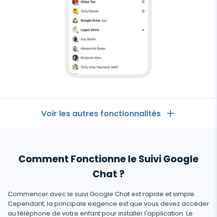
Régulez le stockage des données
Voir les autres fonctionnalités
Les Généralités
Comment Fonctionne le Suivi Google
Journaux d'appels
Applications de messagerie
Chat ?
Liste de contacts
Applications de messagerie
Commencer avec le suivi Google Chat est rapide et simple.
Médias sociaux
Comment Recevoir les Messages d'un Autre
Cependant, la principale exigence est que vous devez accéder
Whatsapp
Téléphone
au téléphone de votre enfant pour installer l'application. Le