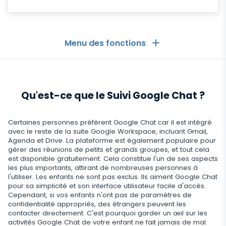
Menu des fonctions
Les Généralités
Qu'est-ce que le Suivi Google Chat ?
Journaux d'appels
Applications de messagerie
Liste de contacts
Applications de messagerie
Certaines personnes préfèrent Google Chat car il est intégré
Médias sociaux
avec le reste de la suite Google Workspace, incluant Gmail,
Comment Recevoir les Messages d'un Autre
Agenda et Drive. La plateforme est également populaire pour
Whatsapp
Téléphone
gérer des réunions de petits et grands groupes, et tout cela
Médias sociaux
Médias
est disponible gratuitement. Cela constitue l'un de ses aspects
Facebook Messenger
Localisation GPS
les plus importants, attirant de nombreuses personnes à
Facebook
l'utiliser. Les enfants ne sont pas exclus. Ils aiment Google Chat
Logiciel espion photo et vidéo
Zoom
Internet
Enregistreur de frappe
pour sa simplicité et son interface utilisateur facile d'accès.
Instagram
Cependant, si vos enfants n'ont pas de paramètres de
confidentialité appropriés, des étrangers peuvent les
Viber
Paramètres du contrôle à distance
Enregistrement d'utilisation du navigateur
Snapchat
Streaming
contacter directement. C'est pourquoi garder un œil sur les
activités Google Chat de votre enfant ne fait jamais de mal.