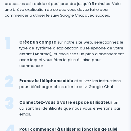
Médias sociaux
Médias
processus est rapide et peut prendre jusqu'à 5 minutes. Voici
Facebook Messenger
Localisation GPS
une brève explication de ce que vous devez faire pour
Facebook
commencer à utiliser le suivi Google Chat avec succès.
Logiciel espion photo et vidéo
Zoom
Internet
Enregistreur de frappe
Instagram
Viber
Paramètres du contrôle à distance
Enregistrement d'utilisation du navigateur
Snapchat
Streaming
Créez un compte
sur notre site web, sélectionnez le
Telegram
Mise à jour automatique
Historique du navigateur
Tik Tok
type de système d'exploitation du téléphone de votre
Capture d'image avec l'appareil photo
Informations supprimées
enfant (Android), et choisissez un plan d'abonnement
WeChat
Statut en ligne sur les réseaux sociaux
Favoris du navigateur
YouTube
avec lequel vous êtes le plus à l'aise pour
Espion Telephone Video
Retrouver Un Message Supprimé
commencer.
Skype
Remplacement de carte SIM
Scanner de boîte aux lettres
Contrôle
Reddit
Logiciel
Ecouter Conversation à Distance
Retrouver Historique Appel Effacé
espion
Kik
Géofinder
Prenez le téléphone cible
et suivez les instructions
Supprimez les applications indésirables
pour
Tinder
FERMER
pour télécharger et installer le suivi Google Chat.
Restaurer les Contacts Supprimés
Android
Line
Installation en un clic
Restreindre Applications
Applications de rencontre
Contacts renommés
Connectez-vous à votre espace utilisateur
en
Messagerie Signal
Liste des applications installées
Bloquer un Site
utilisant les identifiants que nous vous enverrons par
email.
Suivi Google Chat
Calendrier d'utilisation des applications
Bloquer le Wi-Fi
Notifications
Bloquer un Téléphone à Distance
Pour commencer à utiliser la fonction de suivi