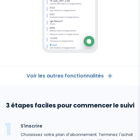
Voir les autres fonctionnalités
Les Généralités
3 étapes faciles pour commencer le suivi
Journaux d'appels
Logiciel
Applications de messagerie
espion
Liste de contacts
pour
Applications de messagerie
S'inscrire
Médias sociaux
Android
Comment Recevoir les Messages d'un Autre
Choisissez votre plan d'abonnement. Terminez l'achat
Whatsapp
Téléphone