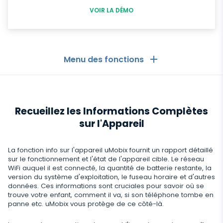
VOIR LA DÉMO
Menu des fonctions
Les Généralités
Recueillez les Informations Complètes
Journaux d'appels
Applications de messagerie
sur l'Appareil
Liste de contacts
Applications de messagerie
Médias sociaux
La fonction info sur l'appareil uMobix fournit un rapport détaillé
Comment Recevoir les Messages d'un Autre
Whatsapp
Téléphone
sur le fonctionnement et l'état de l'appareil cible. Le réseau
Médias sociaux
WiFi auquel il est connecté, la quantité de batterie restante, la
Médias
version du système d'exploitation, le fuseau horaire et d'autres
Facebook Messenger
Localisation GPS
Facebook
données. Ces informations sont cruciales pour savoir où se
Logiciel espion photo et vidéo
trouve votre enfant, comment il va, si son téléphone tombe en
Zoom
Internet
Enregistreur de frappe
panne etc. uMobix vous protège de ce côté-là.
Instagram
Viber
Paramètres du contrôle à distance
Enregistrement d'utilisation du navigateur