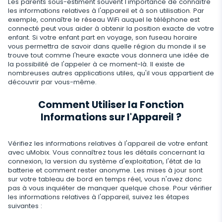
Les parents sous-estiment souvent l'importance de connaître
Snapchat
Streaming
les informations relatives à l'appareil et à son utilisation. Par
Telegram
Mise à jour automatique
Historique du navigateur
exemple, connaître le réseau WiFi auquel le téléphone est
Tik Tok
Capture d'image avec l'appareil photo
connecté peut vous aider à obtenir la position exacte de votre
Informations supprimées
WeChat
enfant. Si votre enfant part en voyage, son fuseau horaire
Statut en ligne sur les réseaux sociaux
Favoris du navigateur
YouTube
Espion Telephone Video
vous permettra de savoir dans quelle région du monde il se
Retrouver Un Message Supprimé
trouve tout comme l'heure exacte vous donnera une idée de
Skype
Remplacement de carte SIM
Scanner de boîte aux lettres
Contrôle
la possibilité de l'appeler à ce moment-là. Il existe de
Reddit
Ecouter Conversation à Distance
nombreuses autres applications utiles, qu'il vous appartient de
Retrouver Historique Appel Effacé
Kik
Géofinder
Supprimez les applications indésirables
découvrir par vous-même.
Tinder
FERMER
Restaurer les Contacts Supprimés
Line
Installation en un clic
Restreindre Applications
Comment Utiliser la Fonction
Applications de rencontre
Contacts renommés
Informations sur l'Appareil ?
Messagerie Signal
Liste des applications installées
Bloquer un Site
Suivi Google Chat
Calendrier d'utilisation des applications
Bloquer le Wi-Fi
Vérifiez les informations relatives à l'appareil de votre enfant
avec uMobix. Vous connaîtrez tous les détails concernant la
Notifications
connexion, la version du système d'exploitation, l'état de la
Bloquer un Téléphone à Distance
batterie et comment rester anonyme. Les mises à jour sont
sur votre tableau de bord en temps réel, vous n'avez donc
Info sur appareil
Désactivez les messages
pas à vous inquiéter de manquer quelque chose. Pour vérifier
les informations relatives à l'appareil, suivez les étapes
Détecteur d'applications espion
Restriction d’Appel
suivantes :