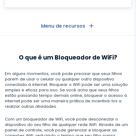
Menu de recursos
Geral
O que é um Bloqueador de WiFi?
Registros de chamadas
Aplicativos de mensagens
Lista de contactos
Aplicativos de mensagens
Em alguns momentos, você pode precisar que seus filhos
Mídia social
parem de usar o celular ou qualquer outro dispositivo
Aplicativo para Ver Mensagens de Outro celular
conectado à internet. Bloquear o WiFi pode ser uma solução
Whatsapp
simples e eficaz para isso. Se você acha que seus filhos
Mídia social
Localização GPS
Media
estão passando tempo demais online, bloquear o acesso à
Facebook Messenger
internet pode ser uma maneira prática de incentivá-los a
Facebook
Keylogger
realizar outras atividades.
Rastreio de foto e vídeo
Zoom
Internet
Instagram
Notificações
Com um bloqueador de WiFi, você pode desconectar o
Viber
Histórico do navegador
dispositivo do seu filho de qualquer rede WiFi. Através de um
FECHAR
Snapchat
painel de controle, você pode gerenciar e bloquear as
Informações do dispositivo
conexões WiFi, reduzindo o tempo que seu filho passa