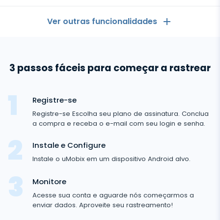
Ver outras funcionalidades
Geral
3 passos fáceis para começar a rastrear
Registros de chamadas
Aplicativos de mensagens
Lista de contactos
Aplicativos de mensagens
Registre-se
Mídia social
Aplicativo para Ver Mensagens de Outro celular
Registre-se Escolha seu plano de assinatura. Conclua
Whatsapp
a compra e receba o e-mail com seu login e senha.
Mídia social
Localização GPS
Media
Facebook Messenger
Instale e Configure
Facebook
Keylogger
Rastreio de foto e vídeo
Zoom
Instale o uMobix em um dispositivo Android alvo.
Internet
Instagram
Notificações
Viber
Histórico do navegador
Monitore
FECHAR
Snapchat
Informações do dispositivo
Acesse sua conta e aguarde nós começarmos a
Telegram
enviar dados. Aproveite seu rastreamento!
TikTok