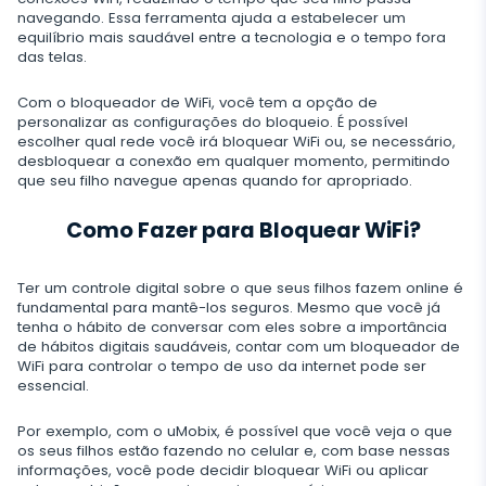
Telegram
TikTok
navegando. Essa ferramenta ajuda a estabelecer um
equilíbrio mais saudável entre a tecnologia e o tempo fora
WeChat
das telas.
Tinder
Skype
Com o bloqueador de WiFi, você tem a opção de
personalizar as configurações do bloqueio. É possível
Kik
escolher qual rede você irá bloquear WiFi ou, se necessário,
desbloquear a conexão em qualquer momento, permitindo
Line
que seu filho navegue apenas quando for apropriado.
Rastreador do Google Chat
Como Fazer para Bloquear WiFi?
Ter um controle digital sobre o que seus filhos fazem online é
fundamental para mantê-los seguros. Mesmo que você já
tenha o hábito de conversar com eles sobre a importância
de hábitos digitais saudáveis, contar com um bloqueador de
WiFi para controlar o tempo de uso da internet pode ser
essencial.
Por exemplo, com o uMobix, é possível que você veja o que
os seus filhos estão fazendo no celular e, com base nessas
informações, você pode decidir bloquear WiFi ou aplicar