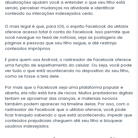
atualizações ajudam você a entender o que seu filho está
Telegram
TikTok
vendo, perceber mudanças na atividade e identificar
conteúdo ou interações indesejados cedo.
WeChat
Tinder
O mais legal é que, para iOS, o espião Facebook da uMobix
Skype
oferece acesso total à conta do Facebook. Isso permite que
você navegue no feed de notícias, veja as postagens de
Kik
páginas e pessoas que seu filho segue, e até restrinja
conteúdos impróprios.
Line
E para quem usa Android, o rastreador de Facebook oferece
uma função de espelhamento do celular. Ou seja, você pode
Rastreador do Google Chat
ver tudo o que está acontecendo no dispositivo do seu filho,
como se fosse a tela dele.
Por mais que o Facebook seja uma plataforma popular e
aberta, ela não está livre de riscos. Muitos predadores digitais
tentam se aproximar das crianças, e materiais nocivos
também podem aparecer na timeline delas. Por isso, com o
rastreador de Facebook que o uMobix oferece, você pode
ficar tranquilo sabendo o que está acontecendo, impedir que
conteúdos prejudiciais cheguem até seu filho e bloquear
usuários indesejados.