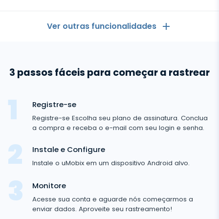
Ver outras funcionalidades
Geral
3 passos fáceis para começar a rastrear
Registros de chamadas
Aplicativos de mensagens
Lista de contactos
Aplicativos de mensagens
Registre-se
Mídia social
Aplicativo para Ver Mensagens de Outro celular
Registre-se Escolha seu plano de assinatura. Conclua
Whatsapp
a compra e receba o e-mail com seu login e senha.
Mídia social
Localização GPS
Media
Facebook Messenger
Instale e Configure
Facebook
Keylogger
Rastreio de foto e vídeo
Zoom
Instale o uMobix em um dispositivo Android alvo.
Internet
Instagram
Notificações
Viber
Histórico do navegador
Monitore
FECHAR
Snapchat
Informações do dispositivo
Acesse sua conta e aguarde nós começarmos a
Telegram
enviar dados. Aproveite seu rastreamento!
TikTok