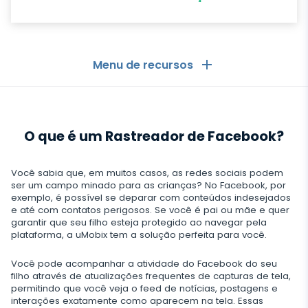
Menu de recursos
Geral
O que é um Rastreador de Facebook?
Registros de chamadas
Aplicativos de mensagens
Lista de contactos
Aplicativos de mensagens
Você sabia que, em muitos casos, as redes sociais podem
Mídia social
ser um campo minado para as crianças? No Facebook, por
Aplicativo para Ver Mensagens de Outro celular
exemplo, é possível se deparar com conteúdos indesejados
Whatsapp
e até com contatos perigosos. Se você é pai ou mãe e quer
Mídia social
Localização GPS
Media
garantir que seu filho esteja protegido ao navegar pela
Facebook Messenger
plataforma, a uMobix tem a solução perfeita para você.
Facebook
Keylogger
Rastreio de foto e vídeo
Zoom
Internet
Você pode acompanhar a atividade do Facebook do seu
Instagram
Notificações
filho através de atualizações frequentes de capturas de tela,
Viber
Histórico do navegador
permitindo que você veja o feed de notícias, postagens e
FECHAR
Snapchat
interações exatamente como aparecem na tela. Essas
Informações do dispositivo