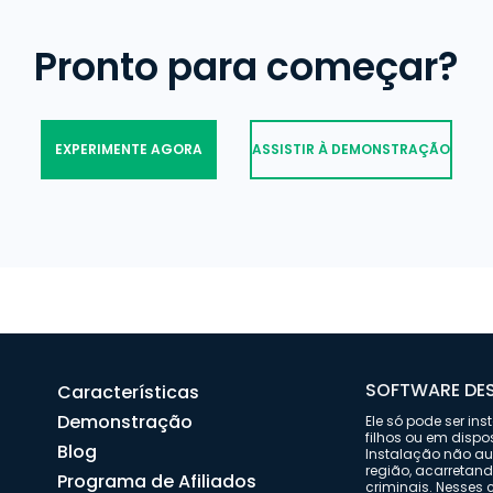
Pronto para começar?
EXPERIMENTE AGORA
ASSISTIR À DEMONSTRAÇÃO
SOFTWARE DES
Características
Demonstração
Ele só pode ser in
filhos ou em dispo
Blog
Instalação não aut
região, acarretan
Programa de Afiliados
criminais. Nesses