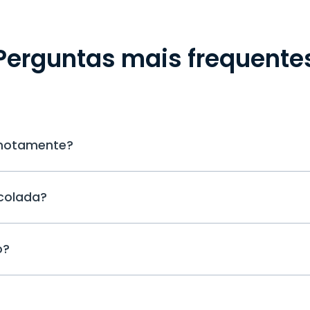
Perguntas mais frequente
remotamente?
Para começar a usar o Keylogger, voc
colada?
o uMobix em um dispositivo Android d
levará mais de 10 minutos. Depois de in
executado em modo furtivo e você pod
Sim, o Keylogger registra todas as tec
teclas pressionadas em seu espaço de
o?
incluindo as senhas coladas (porque e
digitadas).
Não existe keylogger gratuito. Qualqu
investimento para ser desenvolvido. U