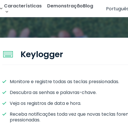
Características
Demonstração
Blog
Portuguê
de Android
r WhatsApp
Leia as Mensagens de Texto
English
 Instagram
Rastrear Geolocalização
Français
 Telegram
Rastrear Galeria
Deutsch
Keylogger
r Apps de Namoro
Transmissão de Áudio
العربية
 Messenger
Ver Histórico do Navegador
Türkçe
 Snapchat
Ver Histórico de Chamadas
Monitore e registre todas as teclas pressionadas.
Español
Descubra as senhas e palavras-chave.
All Features
Português
Veja os registros de data e hora.
简体中文
Receba notificações toda vez que novas teclas fore
Русский
pressionadas.