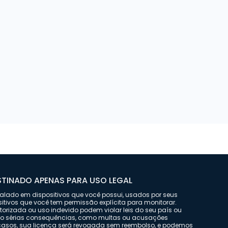
TINADO APENAS PARA USO LEGAL
stalado em dispositivos que você possui, usados por seus
sitivos que você tem permissão explícita para monitorar.
orizada ou uso indevido podem violar leis do seu país ou
do sérias consequências, como multas ou acusações
 casos, sua licença será revogada sem reembolso, e podemos