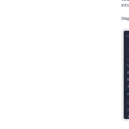
inf
Dis