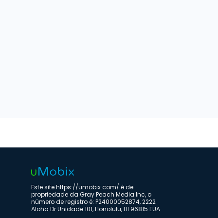
Este site https://umobix.com/ é de
propriedade da Gray Peach Media Inc, o
número de registro é: P24000052874, 2222
Aloha Dr Unidade 101, Honolulu, HI 96815 EUA