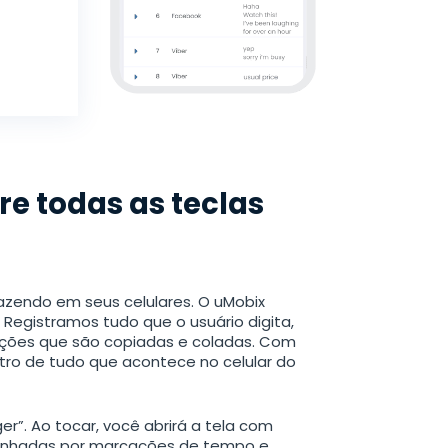
re todas as teclas
zendo em seus celulares. O uMobix
 Registramos tudo que o usuário digita,
ações que são copiadas e coladas. Com
tro de tudo que acontece no celular do
r”. Ao tocar, você abrirá a tela com
mpanhadas por marcações de tempo e