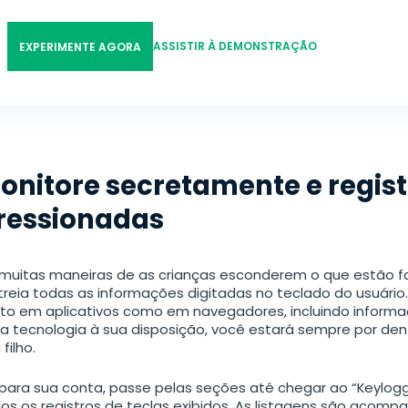
한국의
日本
ASSISTIR À DEMONSTRAÇÃO
EXPERIMENTE AGORA
Polski
onitore secretamente e regist
ressionadas
Rastreador
muitas maneiras de as crianças esconderem o que estão fa
Android
treia todas as informações digitadas no teclado do usuário.
to em aplicativos como em navegadores, incluindo inform
a tecnologia à sua disposição, você estará sempre por den
filho.
para sua conta, passe pelas seções até chegar ao “Keylogge
os os registros de teclas exibidos. As listagens são aco