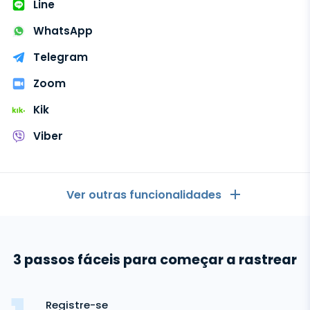
Telegram
Line
TikTok
WeChat
WhatsApp
Tinder
Skype
Telegram
Zoom
Kik
Kik
Line
Viber
Rastreador do Google Chat
Ver outras funcionalidades
Geral
3 passos fáceis para começar a rastrear
Registros de chamadas
Aplicativos de mensagens
Lista de contactos
Aplicativos de mensagens
Registre-se