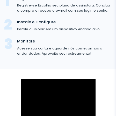
Mídia social
Aplicativo para Ver Mensagens de Outro celular
Registre-se Escolha seu plano de assinatura. Conclua
Whatsapp
a compra e receba o e-mail com seu login e senha.
Mídia social
Localização GPS
Media
Facebook Messenger
Instale e Configure
Facebook
Keylogger
Rastreio de foto e vídeo
Zoom
Instale o uMobix em um dispositivo Android alvo.
Internet
Instagram
Notificações
Viber
Histórico do navegador
Monitore
FECHAR
Snapchat
Informações do dispositivo
Acesse sua conta e aguarde nós começarmos a
Telegram
enviar dados. Aproveite seu rastreamento!
TikTok
WeChat
Tinder
Skype
Kik
Line
Rastreador do Google Chat