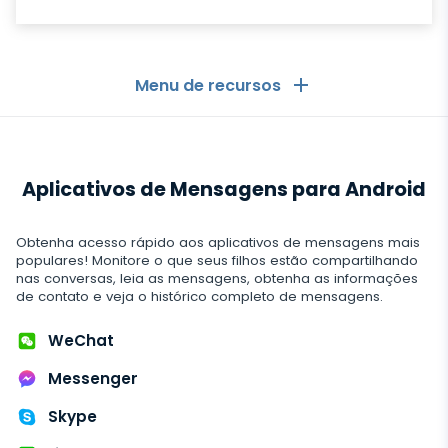
Menu de recursos
Geral
Aplicativos de Mensagens para Android
Registros de chamadas
Aplicativos de mensagens
Lista de contactos
Aplicativos de mensagens
Obtenha acesso rápido aos aplicativos de mensagens mais
Mídia social
populares! Monitore o que seus filhos estão compartilhando
Aplicativo para Ver Mensagens de Outro celular
nas conversas, leia as mensagens, obtenha as informações
Whatsapp
de contato e veja o histórico completo de mensagens.
Mídia social
Localização GPS
Media
Facebook Messenger
Facebook
WeChat
Keylogger
Rastreio de foto e vídeo
Zoom
Internet
Messenger
Instagram
Notificações
Viber
Histórico do navegador
Skype
FECHAR
Snapchat
Informações do dispositivo