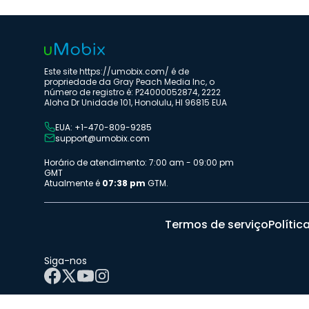
Este site https://umobix.com/ é de
propriedade da Gray Peach Media Inc, o
número de registro é: P24000052874, 2222
Aloha Dr Unidade 101, Honolulu, HI 96815 EUA
EUA: +1-470-809-9285
support@umobix.com
Horário de atendimento: 7:00 am - 09:00 pm
GMT
Atualmente é
07:38 pm
GTM.
Termos de serviço
Polític
Siga-nos