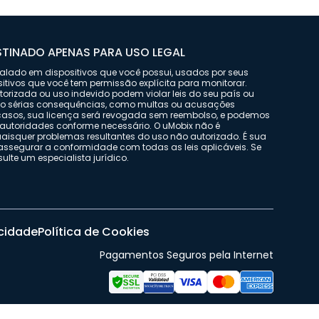
TINADO APENAS PARA USO LEGAL
stalado em dispositivos que você possui, usados por seus
sitivos que você tem permissão explícita para monitorar.
orizada ou uso indevido podem violar leis do seu país ou
do sérias consequências, como multas ou acusações
 casos, sua licença será revogada sem reembolso, e podemos
autoridades conforme necessário. O uMobix não é
uaisquer problemas resultantes do uso não autorizado. É sua
assegurar a conformidade com todas as leis aplicáveis. Se
nsulte um especialista jurídico.
acidade
Política de Cookies
Pagamentos Seguros pela Internet