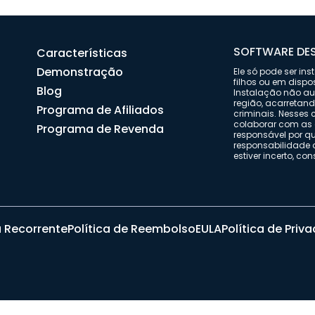
SOFTWARE DES
Características
Demonstração
Ele só pode ser in
filhos ou em dispo
Blog
Instalação não aut
região, acarretan
Programa de Afiliados
criminais. Nesses
colaborar com as 
Programa de Revenda
responsável por q
responsabilidade 
estiver incerto, co
a Recorrente
Política de Reembolso
EULA
Política de Priv
© 2026 uMobix | Todos os Direitos Reservados.