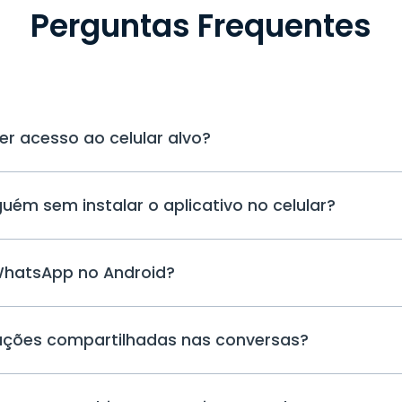
Perguntas Frequentes
 acesso ao celular alvo?
Você precisará pegar o dispositivo da
m sem instalar o aplicativo no celular?
instalar o uMobix, que é o app espião
basta fazer login no seu painel onlin
em tempo real.
No caso do Android, é necessário insta
hatsApp no Android?
começar o rastreamento.
Com o aplicativo para ver mensagens 
ações compartilhadas nas conversas?
todas as mensagens do WhatsApp são
fique fácil de visualizar. Basta clicar 
histórico de mensagens, que estará 
O uMobix é um rastreador do WhatsA
"recebido". Você também poderá ver 