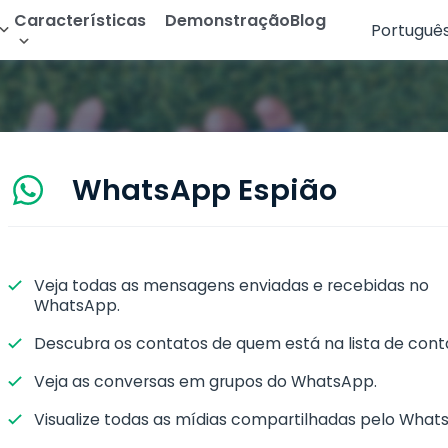
Características
Demonstração
Blog
Portuguê
de Android
r WhatsApp
Leia as Mensagens de Texto
English
 Instagram
Rastrear Geolocalização
Français
 Telegram
Rastrear Galeria
Deutsch
WhatsApp Espião
r Apps de Namoro
Transmissão de Áudio
العربية
 Messenger
Ver Histórico do Navegador
Türkçe
 Snapchat
Ver Histórico de Chamadas
Veja todas as mensagens enviadas e recebidas no
Español
WhatsApp.
All Features
Português
Descubra os contatos de quem está na lista de cont
简体中文
Veja as conversas em grupos do WhatsApp.
Русский
Visualize todas as mídias compartilhadas pelo What