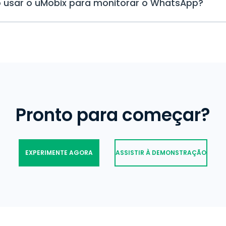
o usar o uMobix para monitorar o WhatsApp?
monitorar a localização de uma pesso
elas ficam armazenadas no seu paine
posição em uma conversa, você pode v
dispositivo monitorado.
diretamente no mapa, sem que ela sa
O uMobix é o único aplicativo para v
oculto, garantindo que ninguém perc
WhatsApp de outro celular que permi
WhatsApp em tempo real. Ele organiz
clara e eficiente, permitindo que você
uma pessoa no WhatsApp, incluindo o
telefone, e as mensagens trocadas, c
app para rastrear mensagens WhatsA
Pronto para começar?
EXPERIMENTE AGORA
ASSISTIR À DEMONSTRAÇÃO