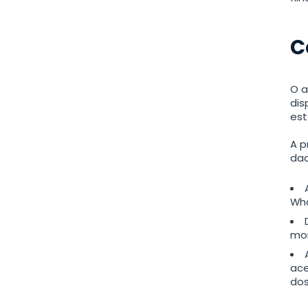
C
O a
dis
est
A p
dad
Wha
mon
ace
dos