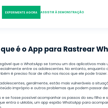
한국의
日本
ASSISTIR À DEMONSTRAÇÃO
EXPERIMENTE AGORA
Polski
 que é o App para Rastrear W
negável que o WhatsApp se tornou um dos aplicativos mais 
ecialmente entre os adolescentes. No entanto, enquanto 
bém é preciso ficar de olho nos riscos que ele pode trazer.
adolescentes, geralmente, estão mais vulneráveis a situaç
teúdo impróprio e outros problemas que podem passar des
 e se fosse possível acompanhar os passos do seu filho e 
que entra o uMobix, um app espião WhatsApp para acompan
o.