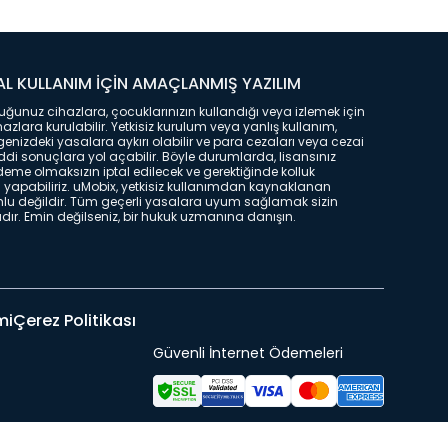
L KULLANIM İÇİN AMAÇLANMIŞ YAZILIM
ğunuz cihazlara, çocuklarınızın kullandığı veya izlemek için
hazlara kurulabilir. Yetkisiz kurulum veya yanlış kullanım,
enizdeki yasalara aykırı olabilir ve para cezaları veya cezai
ddi sonuçlara yol açabilir. Böyle durumlarda, lisansınız
deme olmaksızın iptal edilecek ve gerektiğinde kolluk
liği yapabiliriz. uMobix, yetkisiz kullanımdan kaynaklanan
lu değildir. Tüm geçerli yasalara uyum sağlamak sizin
r. Emin değilseniz, bir hukuk uzmanına danışın.
mi
Çerez Politikası
Güvenli İnternet Ödemeleri