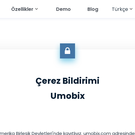
Özellikler
Demo
Blog
Türkçe
English
ici
App'ı İzle
Metin Mesajlarını Okuyun
Français
ram'ı İzle
Coğrafi Konumu İzle
Deutsch
am'ı İzle
Galeriyi İzle
العربية
aşlık Uygulamalarını
Ses Akışı
Türkçe
Çerez Bildirimi
nger'ı İzle
Tarayıcı Geçmişini Görüntüle
Español
Umobix
at'i İzle
Çağrı Geçmişini Görüntüle
Português
All Features
简体中文
Русский
merika Birleşik Devletleri'nde kayıtlıyız. umobix.com adresind