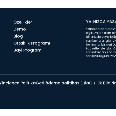
YALNIZCA YASA
Özellikler
Demo
Yalnızca sahip oldu
açık izniniz olan ci
Blog
ülkenizde veya bölg
suçlamalar gibi ci
Ortaklık Programı
herhangi bir geri ö
kuvvetleriyle işbir
Bayi Programı
sorunlardan sorum
sorumluluğunuzdadı
Yinelenen Politika
Geri ödeme politikası
Eula
Gizlilik Bildiri
© 2026 uMobix | Her hakkı saklıdır