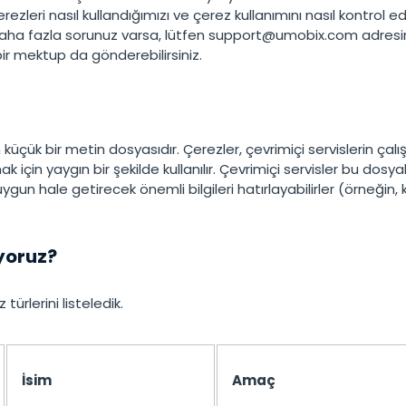
한국의
çerezleri nasıl kullandığımızı ve çerez kullanımını nasıl kontrol
Daha fazla sorunuz varsa, lütfen
support@umobix.com
adresin
ir mektup da gönderebilirsiniz.
küçük bir metin dosyasıdır. Çerezler, çevrimiçi servislerin ça
için yaygın bir şekilde kullanılır. Çevrimiçi servisler bu dosyala
ygun hale getirecek önemli bilgileri hatırlayabilirler (örneğin, ku
ıyoruz?
türlerini listeledik.
İsim
Amaç