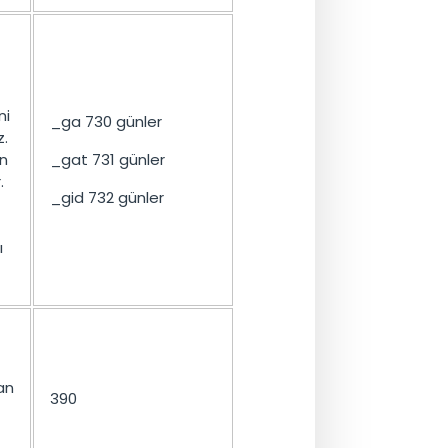
ni
_ga 730 günler
z.
an
_gat 731 günler
.
_gid 732 günler
ı
an
390