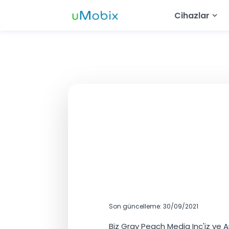
Cihazlar
Android İzley
Whats
Instag
Telegr
Arkad
İzle
Messe
Snapch
Son güncelleme: 30/09/2021
Biz Gray Peach Media Inc'iz ve A