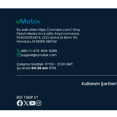
Bu web sitesi https://umobix.com/ Gray
Peach Media Inc'e aittir, Kayıt numarası:
P24000052874, 2222 Aloha Dr Birim 101,
Honolulu, HI 96815 ABD'dir
ABD:+1-470-809-9285
support@umobix.com
Çalışma Saatleri: 07:00 - 21:00 GMT
Şu anda
04:26 am
GTM.
Kullanım Şartları
BİZİ TAKİP ET