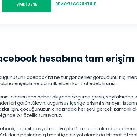
한국의
DEMOYU GÖRÜNTÜLE
ŞİMDİ DENE
日本
acebook hesabına tam erişim
uğunuzun Facebook'ta ne tür gönderiler gördüğünü hiç mera
abına erişebilir ve bunu ilk elden kontrol edebilirsiniz.
lanıcı alanınızdan haber akışında özgürce gezin, sayfalardan 
derileri görüntüleyin, uygunsuz içeriğe erişimi sınırlayın, isten
azlar için, çocuğunuzun cihazındaki her şeyi gerçek zamanlı 
eliğinde bir özellik sunuyoruz.
ebook, bir açık sosyal medya platformu olarak kabul edilmes
durların peşinden gitmesi için bir yol olarak da hizmet etmekt