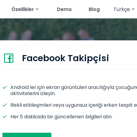
Özellikler
Demo
Blog
Türkçe
English
ici
App'ı İzle
Metin Mesajlarını Okuyun
Français
ram'ı İzle
Coğrafi Konumu İzle
Deutsch
am'ı İzle
Galeriyi İzle
Facebook Takipçisi
العربية
aşlık Uygulamalarını
Ses Akışı
Türkçe
nger'ı İzle
Tarayıcı Geçmişini Görüntüle
Android ler için ekran görüntüleri aracılığıyla çocuğu
Español
aktivitelerini izleyin.
at'i İzle
Çağrı Geçmişini Görüntüle
Português
Riskli etkileşimleri veya uygunsuz içeriği erken tespit e
All Features
简体中文
Her 5 dakikada bir güncellenen bilgileri alın.
Русский