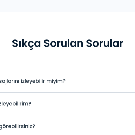
Sıkça Sorulan Sorular
arını izleyebilir miyim?
Evet. Rootlama artık gerekli değil. uMob
zleyebilirim?
uygulamayı çocuğunuzun Android telefo
değiştirmeden düzenli ekran görüntüsü
etkinliğini izlemeye başlayabilirsiniz.
uMobix ile, Facebook mesajlarını çocu
örebilirsiniz?
şekilde gösteren sık sık güncellenen ekran
konuşmaları gerçekleştiği anda görmeni