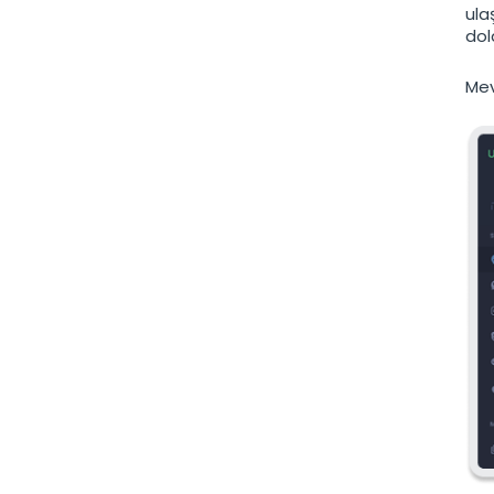
ula
dol
Mev