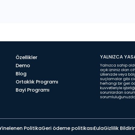
YALNIZCA YASA
Özellikler
Demo
Yalnızca sahip oldu
açık izniniz olan ci
Blog
ülkenizde veya bölg
suçlamalar gibi ci
Ortaklık Programı
herhangi bir geri ö
kuvvetleriyle işbir
Bayi Programı
sorunlardan sorum
sorumluluğunuzdadı
Yinelenen Politika
Geri ödeme politikası
Eula
Gizlilik Bildiri