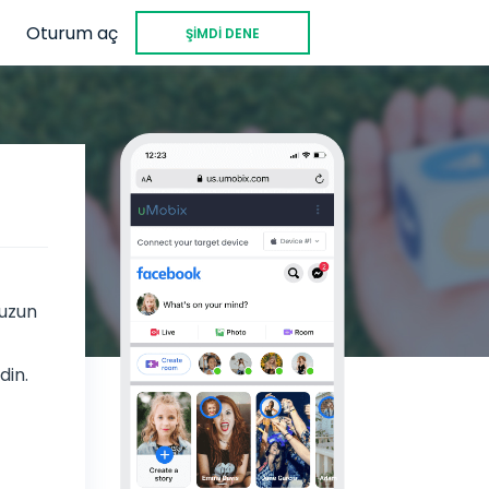
Oturum aç
ŞİMDİ DENE
nuzun
din.