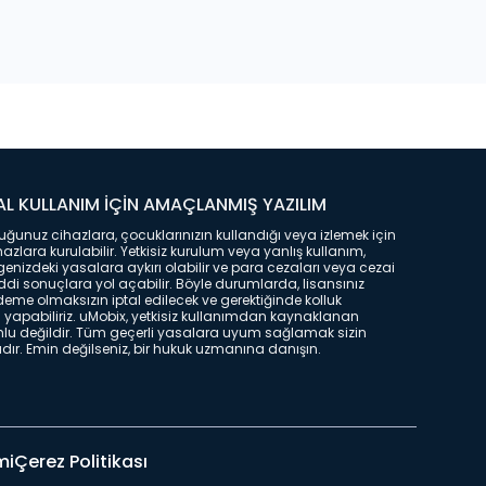
L KULLANIM İÇİN AMAÇLANMIŞ YAZILIM
ğunuz cihazlara, çocuklarınızın kullandığı veya izlemek için
hazlara kurulabilir. Yetkisiz kurulum veya yanlış kullanım,
enizdeki yasalara aykırı olabilir ve para cezaları veya cezai
ddi sonuçlara yol açabilir. Böyle durumlarda, lisansınız
deme olmaksızın iptal edilecek ve gerektiğinde kolluk
liği yapabiliriz. uMobix, yetkisiz kullanımdan kaynaklanan
lu değildir. Tüm geçerli yasalara uyum sağlamak sizin
r. Emin değilseniz, bir hukuk uzmanına danışın.
mi
Çerez Politikası