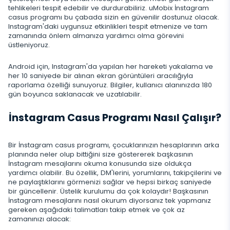
KAPAT
Snapchat
Cihaz bilgisi
tehlikeleri tespit edebilir ve durdurabiliriz. uMobix İnstagram
Telegram
casus programı bu çabada sizin en güvenilir dostunuz olacak.
Tik tok
Instagram'daki uygunsuz etkinlikleri tespit etmenize ve tam
Wechat
zamanında önlem almanıza yardımcı olma görevini
Tinder
üstleniyoruz.
Skype
Android için, Instagram'da yapılan her hareketi yakalama ve
her 10 saniyede bir alınan ekran görüntüleri aracılığıyla
Kik
raporlama özelliği sunuyoruz. Bilgiler, kullanıcı alanınızda 180
gün boyunca saklanacak ve uzatılabilir.
Line
İnstagram Casus Programı Nasıl Çalışır?
Google Sohbet İzleyici
Bir İnstagram casus programı, çocuklarınızın hesaplarının arka
planında neler olup bittiğini size göstererek başkasının
İnstagram mesajlarını okuma konusunda size oldukça
yardımcı olabilir. Bu özellik, DM'lerini, yorumlarını, takipçilerini ve
ne paylaştıklarını görmenizi sağlar ve hepsi birkaç saniyede
bir güncellenir. Üstelik kurulumu da çok kolaydır! Başkasının
İnstagram mesajlarını nasıl okurum diyorsanız tek yapmanız
gereken aşağıdaki talimatları takip etmek ve çok az
zamanınızı alacak: