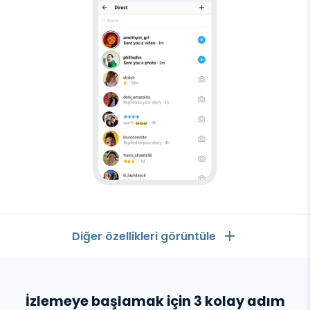
Diğer özellikleri görüntüle
Genel
Android
izleyici
İzlemeye başlamak için 3 kolay adım
Arama kayıtları