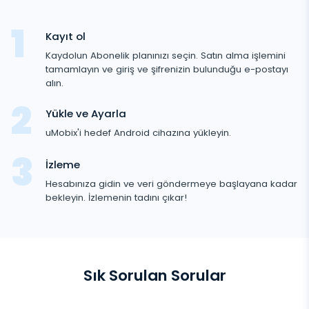
Mesajlaşma Uygulamaları
Kişi listesi
Mesajlaşma Uygulamaları
Kayıt ol
Sosyal Medya
Telefona Gelen SMS Görme
Kaydolun Abonelik planınızı seçin. Satın alma işlemini
WhatsApp
tamamlayın ve giriş ve şifrenizin bulunduğu e-postayı
Sosyal Medya
GPS konumu
Medya
alın.
Facebook messenger
Facebook
Keylogger
Fotoğraf ve Video izleme
Yükle ve Ayarla
Zoom
İnternet
Instagram
uMobix'i hedef Android cihazına yükleyin.
Bildirimler
Viber
Tarayıcı geçmişi
KAPAT
Snapchat
İzleme
Cihaz bilgisi
Telegram
Hesabınıza gidin ve veri göndermeye başlayana kadar
Tik tok
bekleyin. İzlemenin tadını çıkar!
Wechat
Tinder
Skype
Kik
Sık Sorulan Sorular
Line