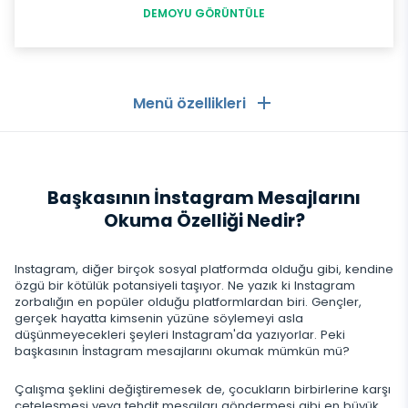
DEMOYU GÖRÜNTÜLE
Menü özellikleri
Genel
Başkasının İnstagram Mesajlarını
Arama kayıtları
Mesajlaşma Uygulamaları
Okuma Özelliği Nedir?
Kişi listesi
Mesajlaşma Uygulamaları
Sosyal Medya
Instagram, diğer birçok sosyal platformda olduğu gibi, kendine
Telefona Gelen SMS Görme
WhatsApp
özgü bir kötülük potansiyeli taşıyor. Ne yazık ki Instagram
Sosyal Medya
zorbalığın en popüler olduğu platformlardan biri. Gençler,
GPS konumu
Medya
gerçek hayatta kimsenin yüzüne söylemeyi asla
Facebook messenger
Facebook
düşünmeyecekleri şeyleri Instagram'da yazıyorlar. Peki
Keylogger
Fotoğraf ve Video izleme
başkasının İnstagram mesajlarını okumak mümkün mü?
Zoom
İnternet
Instagram
Bildirimler
Çalışma şeklini değiştiremesek de, çocukların birbirlerine karşı
Viber
Tarayıcı geçmişi
çeteleşmesi veya tehdit mesajları göndermesi gibi en büyük