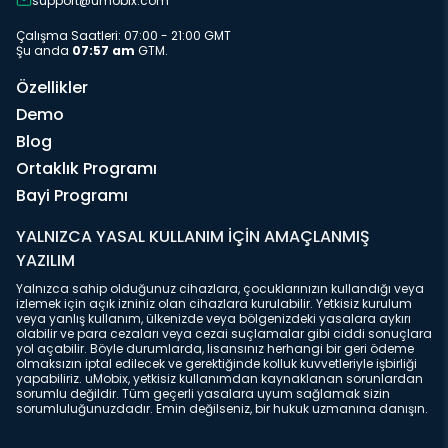
support@umobix.com
Çalışma Saatleri: 07:00 - 21:00 GMT
Şu anda
07:57 am
GTM.
Özellikler
Demo
Blog
Ortaklık Programı
Bayi Programı
YALNIZCA YASAL KULLANIM İÇİN AMAÇLANMIŞ
YAZILIM
Yalnızca sahip olduğunuz cihazlara, çocuklarınızın kullandığı veya
izlemek için açık izniniz olan cihazlara kurulabilir. Yetkisiz kurulum
veya yanlış kullanım, ülkenizde veya bölgenizdeki yasalara aykırı
olabilir ve para cezaları veya cezai suçlamalar gibi ciddi sonuçlara
yol açabilir. Böyle durumlarda, lisansınız herhangi bir geri ödeme
olmaksızın iptal edilecek ve gerektiğinde kolluk kuvvetleriyle işbirliği
yapabiliriz. uMobix, yetkisiz kullanımdan kaynaklanan sorunlardan
sorumlu değildir. Tüm geçerli yasalara uyum sağlamak sizin
sorumluluğunuzdadır. Emin değilseniz, bir hukuk uzmanına danışın.