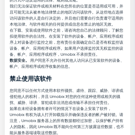
的方式不违反适用的法律、规则或法规。
我们无法保证软件或相关材料在您所在的位置是否适用或可用，并
且可能无法从被本地法律禁止的地区访问该软件。从这些地点选择
访问该软件的人是自行决定的，并且他们需要自行负责遵守适用的
本地法律。与软件相关的任何提供或信息在禁止的地区无效。
在下载、安装或使用软件之前，请咨询您自己的法律顾问，了解您
拟使用软件的合法性。在安装了软件的设备、帐户、应用程序或程
序上对设备进行监控之前，您有责任全面确定自己是否有权监控该
设备、帐户、应用程序或程序。如果用户选择监控其无权监控的设
备、帐户、应用程序或程序，Umobix 不承担责任。
数据安全。
用户同意不允许任何其他人访问从已安装软件的设备、
帐户、应用程序或程序收集的信息。
禁止使用该软件
您同意不以任何方式使用本软件骚扰、虐待、跟踪、威胁、诽谤或
侵犯他人的权利，并且 Umobix 对您的任何这种使用或相关的骚
扰、威胁、诽谤、冒犯或非法消息或传输不承担任何责任。
如果在未经设备拥有者许可的情况下在设备上安装了软件，
Umobix 有权为该人打开卸载指示并确保违反者的帐户被封锁。请
注意，Umobix 服务器上的所有数据都经过加密，以保护帐户持有
人的隐私，因此 Umobix 既不能向任何第三方披露这些数据，也不
能从服务器端读取这些数据。