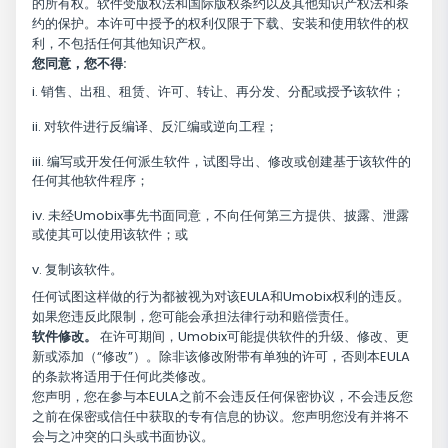
的所有权。软件受版权法和国际版权条约以及其他知识产权法和条
约的保护。本许可中授予的权利仅限于下载、安装和使用软件的权
利，不包括任何其他知识产权。
您同意，您不得:
销售、出租、租赁、许可、转让、再分发、分配或授予该软件；
对软件进行反编译、反汇编或逆向工程；
编写或开发任何派生软件，试图导出、修改或创建基于该软件的
任何其他软件程序；
未经Umobix事先书面同意，不向任何第三方提供、披露、泄露
或使其可以使用该软件；或
复制该软件。
任何试图这样做的行为都被视为对该EULA和Umobix权利的违反。
如果您违反此限制，您可能会承担法律行动和赔偿责任。
软件修改。
在许可期间，Umobix可能提供软件的升级、修改、更
新或添加（“修改”）。除非该修改附带有单独的许可，否则本EULA
的条款将适用于任何此类修改。
您声明，您在参与本EULA之前不会违反任何保密协议，不会违反您
之前在保密或信任中获取的专有信息的协议。您声明您没有并将不
会与之冲突的口头或书面协议。