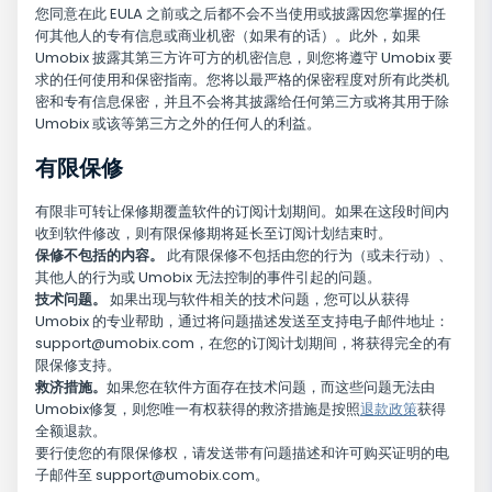
您同意在此 EULA 之前或之后都不会不当使用或披露因您掌握的任
何其他人的专有信息或商业机密（如果有的话）。此外，如果
Umobix 披露其第三方许可方的机密信息，则您将遵守 Umobix 要
求的任何使用和保密指南。您将以最严格的保密程度对所有此类机
密和专有信息保密，并且不会将其披露给任何第三方或将其用于除
Umobix 或该等第三方之外的任何人的利益。
有限保修
有限非可转让保修期覆盖软件的订阅计划期间。如果在这段时间内
收到软件修改，则有限保修期将延长至订阅计划结束时。
保修不包括的内容。
此有限保修不包括由您的行为（或未行动）、
其他人的行为或 Umobix 无法控制的事件引起的问题。
技术问题。
如果出现与软件相关的技术问题，您可以从获得
Umobix 的专业帮助，通过将问题描述发送至支持电子邮件地址：
support@umobix.com
，在您的订阅计划期间，将获得完全的有
限保修支持。
救济措施。
如果您在软件方面存在技术问题，而这些问题无法由
Umobix修复，则您唯一有权获得的救济措施是按照
退款政策
获得
全额退款。
要行使您的有限保修权，请发送带有问题描述和许可购买证明的电
子邮件至
support@umobix.com
。