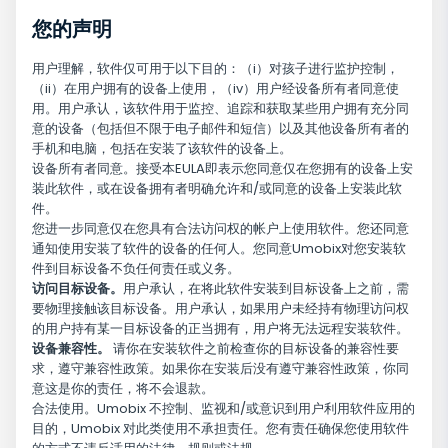
您的声明
用户理解，软件仅可用于以下目的：（i）对孩子进行监护控制，
（ii）在用户拥有的设备上使用，（iv）用户经设备所有者同意使
用。用户承认，该软件用于监控、追踪和获取某些用户拥有充分同
意的设备（包括但不限于电子邮件和短信）以及其他设备所有者的
手机和电脑，包括在安装了该软件的设备上。
设备所有者同意。接受本EULA即表示您同意仅在您拥有的设备上安
装此软件，或在设备拥有者明确允许和/或同意的设备上安装此软
件。
您进一步同意仅在您具有合法访问权的帐户上使用软件。您还同意
通知使用安装了软件的设备的任何人。您同意Umobix对您安装软
件到目标设备不负任何责任或义务。
访问目标设备。
用户承认，在将此软件安装到目标设备上之前，需
要物理接触该目标设备。用户承认，如果用户未经持有物理访问权
的用户持有某一目标设备的正当拥有，用户将无法远程安装软件。
设备兼容性。
请你在安装软件之前检查你的目标设备的兼容性要
求，遵守兼容性政策。如果你在安装后没有遵守兼容性政策，你同
意这是你的责任，将不会退款。
合法使用。Umobix 不控制、监视和/或意识到用户利用软件应用的
目的，Umobix 对此类使用不承担责任。您有责任确保您使用软件