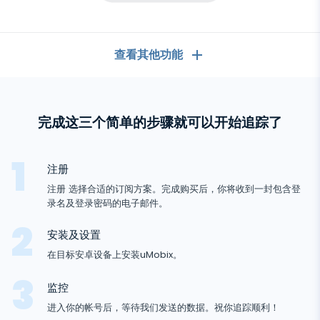
查看其他功能
常规
完成这三个简单的步骤就可以开始追踪了
通话记录
聊天应用
联系人列表
聊天应用
注册
社交媒体
短信
注册 选择合适的订阅方案。完成购买后，你将收到一封包含登
安
WhatsApp
录名及登录密码的电子邮件。
卓
社交媒体
GPS定位
媒体
跟
Facebook Messenger
踪
安装及设置
Facebook
鍵盤記錄器
照片和视频跟踪器
器
Zoom
在目标安卓设备上安装uMobix。
互联网
Instagram
通知
Viber
瀏覽器歷史
监控
關
Snapchat
設備信息
进入你的帐号后，等待我们发送的数据。祝你追踪顺利！
Telegram