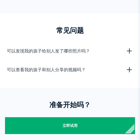
Tik tok
Wechat
Tinder
Skype
常见问题
Kik
Line
可以发现我的孩子给别人发了哪些照片吗？
谷歌聊天追踪器
这个可惜不行。图库只显示存储在您孩子设备上的照片，并带有文件名和
可以查看我的孩子和别人分享的视频吗？
时间戳。可是，通过我们的青少年手机监控功能，你可以访问社交媒体应
用程序，并追踪你孩子发送给别人的文件。
你可以访问孩子的Messenger并查看交换的媒体文件。在图库中，无法
追踪你孩子与别人分享的视频。我们软件的一些青监控功能能让你查看在
社交应用程序交换的媒体文件。你可以进入菜单了解一下。
准备开始吗？
立即试用