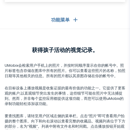
功能菜单
常规
获得孩子活动的视觉记录。
通话记录
聊天应用
联系人列表
聊天应用
UMobix会检索用户手机上的照片，并按时间顺序显示在你的帐号中。照
社交媒体
片标签包含存储在图库中所有的照片。你可以查看这些照片的名称，拍照
短信
日期等其他相关的信息。所有的照片都以其原图存储在你的帐号中。
WhatsApp
社交媒体
GPS定位
媒体
在目标设备上播放视频是收集证据的最有价值的功能之一。它提供了更客
Facebook Messenger
观的账户,以直观细节突出发生的事情，这些细节可能在照片中无法捕捉
Facebook
鍵盤記錄器
照片和视频跟踪器
到。然而，并非每个监控应用都提供这项功能，而您可以使用uMobix的
Zoom
互联网
录制功能轻松添加该功能。
Instagram
通知
Viber
瀏覽器歷史
要查找图库，请转至用户区域左侧的菜单栏。点击“照片”即可查看用户拍
關
Snapchat
設備信息
摄的整个图库。向下和向右滚动以查看完整的收藏品。视频列表位于下方
Telegram
的部分，名为“视频”。列表中附有文件名和时间戳。点击播放按钮开始观
Tik tok