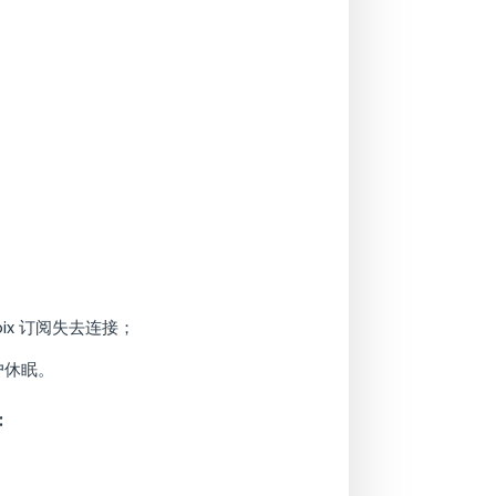
x 订阅失去连接；
户休眠。
: