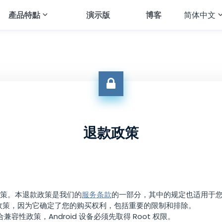
產品特點
演示版
博客
简体中文
English
tsApp
查看短信
Français
agram
追踪地理位置
Deutsch
gram
追踪图库
العربية
应用
音频流
Türkçe
enger
查看浏览器历史
退款政策
Español
chat
查看通话记录
Português
All Features
简体中文
政策。本退款政策是我们的
服务条款
的一部分，其中的规定也适用于
Русский
政策，因为它确定了您的购买权利，包括重要的限制和排除。
合兼容性政策，Android 设备必须先取得 Root 权限。