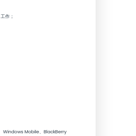
常工作；
ows Mobile、BlackBerry