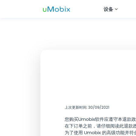
设备
安卓追踪器
追踪Wha
追踪Inst
追踪Tele
追踪约会
追踪Mess
追踪Snap
上次更新时间: 30/09/2021
您购买Umobix软件应遵守本退款
在下订单之前，请仔细阅读此退款
为了使用 Umobix 的高级功能并符