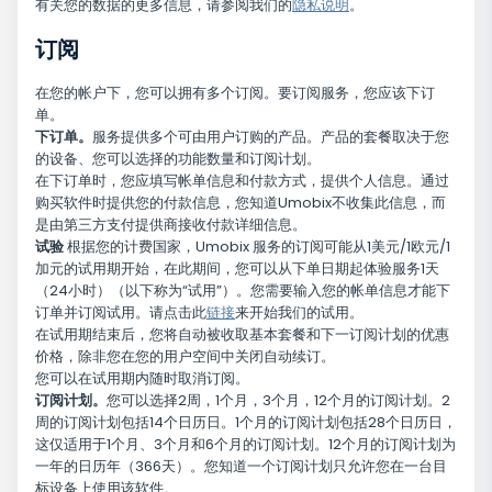
有关您的数据的更多信息，请参阅我们的
隐私说明
。
订阅
在您的帐户下，您可以拥有多个订阅。要订阅服务，您应该下订
单。
下订单。
服务提供多个可由用户订购的产品。产品的套餐取决于您
的设备、您可以选择的功能数量和订阅计划。
在下订单时，您应填写帐单信息和付款方式，提供个人信息。通过
购买软件时提供您的付款信息，您知道Umobix不收集此信息，而
是由第三方支付提供商接收付款详细信息。
试验
根据您的计费国家，Umobix 服务的订阅可能从1美元/1欧元/1
加元的试用期开始，在此期间，您可以从下单日期起体验服务1天
（24小时）（以下称为“试用”）。您需要输入您的帐单信息才能下
订单并订阅试用。请点击此
链接
来开始我们的试用。
在试用期结束后，您将自动被收取基本套餐和下一订阅计划的优惠
价格，除非您在您的用户空间中关闭自动续订。
您可以在试用期内随时取消订阅。
订阅计划。
您可以选择2周，1个月，3个月，12个月的订阅计划。2
周的订阅计划包括14个日历日。1个月的订阅计划包括28个日历日，
这仅适用于1个月、3个月和6个月的订阅计划。12个月的订阅计划为
一年的日历年（366天）。您知道一个订阅计划只允许您在一台目
标设备上使用该软件。