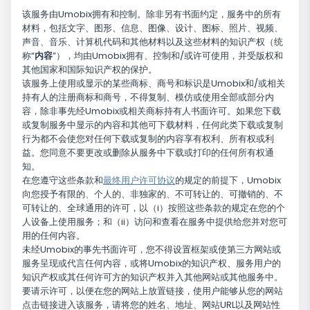
该服务由Umobix拥有和控制。除非另有书面约定，服务中的所有
材料，包括文字、图形、信息、图像、设计、图标、照片、视频、
声音、音乐、计算机代码和其他材料以及这些材料的知识产权（统
称“
内容
”），均由Umobix拥有、控制和/或许可使用，并受版权和
其他国家和国际知识产权的保护。
该服务上使用或显示的某些商标、商号和标识是Umobix和/或相关
持有人的注册商标和商号，不得复制、模仿或使用全部或部分内
容，除非事先经Umobix或相关商标持有人书面许可。如果您下载
或复制服务中显示的内容和其他可下载材料，任何此类下载或复制
行为都不会使您对任何下载或复制的内容享有权利、所有权或利
益。您同意不要更改或删除从服务中下载或打印的任何所有权通
知。
在您遵守这些条款和
最终用户许可协议
的规定的前提下，Umobix
向您授予有限的、个人的、非独家的、不可转让的、可撤销的、不
可转让的、全球通用的许可，以（i）按照这些条款的规定在您的个
人设备上使用服务；和（ii）访问和查看在服务中提供给您并对您可
用的任何内容。
未经Umobix的事先书面许可，您不得设置框架或使第三方网站或
服务呈现或代言任何内容，或将Umobix的知识产权、服务用户的
知识产权或其任何许可方的知识产权并入其他网站或其他服务中。
要请示许可，以便在您的网站上放置链接，使用户能够从您的网站
点击链接进入该服务，请将您的姓名、地址、网站URL以及网站性