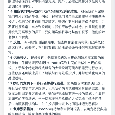
的理解确保我们对事实清楚无误。此外，还需让顾客分享任何可能
遗漏的其他事实。
1.4 相应我们将采取的行动作为他们投诉的结果。
确保我们只采取
我们有权采取的步骤。例如，解释我们将亲自采取哪些措施来解决
投诉，包括我们将何时回复顾客。请记住要对时间表保持现实，并
不要过度承诺。当收到投诉时，我们应该予以对待。如果我们需要
升级到更高级别的员工，要向顾客解释谁将与他们联系、他们的姓
名和工作职责。
1.5 反馈。
询问顾客期望的结果。检查顾客是否满意我们已采取的
建议行动。必要时，询问顾客在此阶段是否还有任何补充帮助的事
项。
1.6 记录投诉。
记录投诉，包括避免再次出现此问题所应采取的预
防措施。保留这些投诉能让Umobix看到时间的推移中出现的模
式。关于某个特定流程或服务的大量投诉可能表明需要进行改变。
这些数据还可以让员工了解以前如何处理投诉，并帮助简化将来的
处理过程。
1.7 执行同意的下一步行动并进行跟进。
如果投诉时未解决问题，
并且我们需要与客户跟进，记录我们的尝试和每次尝试的结果。投
诉应及时回复并客观处理。确保已完成所有进一步的措施，并履行
对顾客的所有承诺。当一切都按照所承诺的方式完成并解决问题
后，向顾客提供确认，并在投诉报告表上将问题标记为已解决。
1.8 复审预防措施。
Umobix将持续审查投诉报告，以确定将要实施
的任何措施，以减少类似事件的风险。