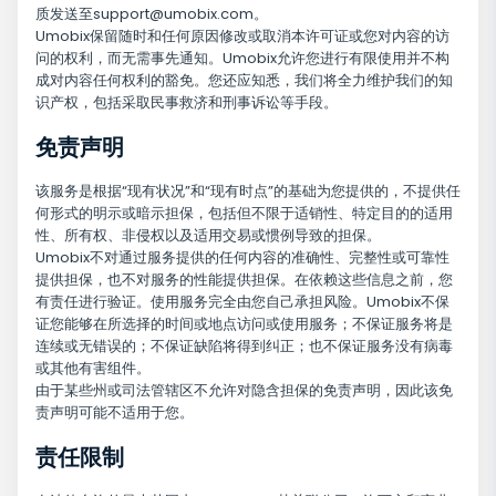
质发送至
support@umobix.com
。
Umobix保留随时和任何原因修改或取消本许可证或您对内容的访
问的权利，而无需事先通知。Umobix允许您进行有限使用并不构
成对内容任何权利的豁免。您还应知悉，我们将全力维护我们的知
识产权，包括采取民事救济和刑事诉讼等手段。
免责声明
该服务是根据“现有状况”和“现有时点”的基础为您提供的，不提供任
何形式的明示或暗示担保，包括但不限于适销性、特定目的的适用
性、所有权、非侵权以及适用交易或惯例导致的担保。
Umobix不对通过服务提供的任何内容的准确性、完整性或可靠性
提供担保，也不对服务的性能提供担保。在依赖这些信息之前，您
有责任进行验证。使用服务完全由您自己承担风险。Umobix不保
证您能够在所选择的时间或地点访问或使用服务；不保证服务将是
连续或无错误的；不保证缺陷将得到纠正；也不保证服务没有病毒
或其他有害组件。
由于某些州或司法管辖区不允许对隐含担保的免责声明，因此该免
责声明可能不适用于您。
责任限制