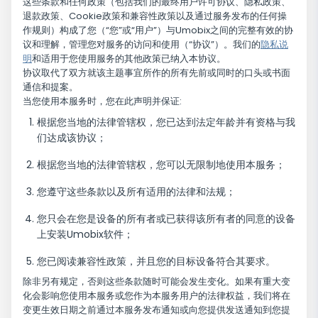
这些条款和任何政策（包括我们的最终用户许可协议、隐私政策、
退款政策、Cookie政策和兼容性政策以及通过服务发布的任何操
作规则）构成了您（“您”或“用户”）与Umobix之间的完整有效的协
议和理解，管理您对服务的访问和使用（“协议”）。我们的
隐私说
明
和适用于您使用服务的其他政策已纳入本协议。
协议取代了双方就该主题事宜所作的所有先前或同时的口头或书面
通信和提案。
当您使用本服务时，您在此声明并保证:
根据您当地的法律管辖权，您已达到法定年龄并有资格与我
们达成该协议；
根据您当地的法律管辖权，您可以无限制地使用本服务；
您遵守这些条款以及所有适用的法律和法规；
您只会在您是设备的所有者或已获得该所有者的同意的设备
上安装Umobix软件；
您已阅读兼容性政策，并且您的目标设备符合其要求。
除非另有规定，否则这些条款随时可能会发生变化。如果有重大变
化会影响您使用本服务或您作为本服务用户的法律权益，我们将在
变更生效日期之前通过本服务发布通知或向您提供发送通知到您提