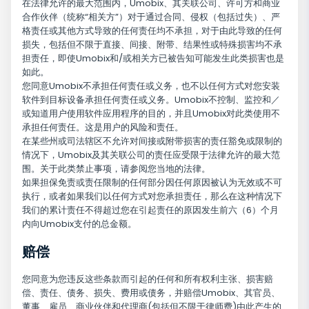
在法律允许的最大范围内，Umobix、其关联公司、许可方和商业
合作伙伴（统称“相关方”）对于通过合同、侵权（包括过失）、严
格责任或其他方式导致的任何责任均不承担，对于由此导致的任何
损失，包括但不限于直接、间接、附带、结果性或特殊损害均不承
担责任，即使Umobix和/或相关方已被告知可能发生此类损害也是
如此。
您同意Umobix不承担任何责任或义务，也不以任何方式对您安装
软件到目标设备承担任何责任或义务。Umobix不控制、监控和／
或知道用户使用软件应用程序的目的，并且Umobix对此类使用不
承担任何责任。这是用户的风险和责任。
在某些州或司法辖区不允许对间接或附带损害的责任豁免或限制的
情况下，Umobix及其关联公司的责任应受限于法律允许的最大范
围。关于此类禁止事项，请参阅您当地的法律。
如果担保免责或责任限制的任何部分因任何原因被认为无效或不可
执行，或者如果我们以任何方式对您承担责任，那么在这种情况下
我们的累计责任不得超过您在引起责任的原因发生前六（6）个月
内向Umobix支付的总金额。
赔偿
您同意为您违反这些条款而引起的任何和所有权利主张、损害赔
偿、责任、债务、损失、费用或债务，并赔偿Umobix、其官员、
董事、雇员、商业伙伴和代理商(包括但不限于律师费)由此产生的