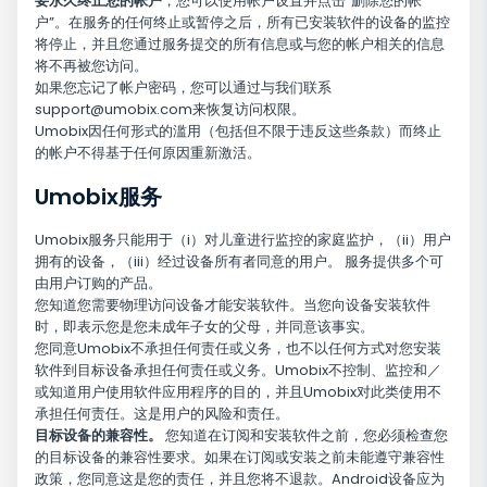
要永久终止您的帐户
，您可以使用帐户设置并点击“删除您的帐
户”。在服务的任何终止或暂停之后，所有已安装软件的设备的监控
将停止，并且您通过服务提交的所有信息或与您的帐户相关的信息
将不再被您访问。
如果您忘记了帐户密码，您可以通过与我们联系
support@umobix.com
来恢复访问权限。
Umobix因任何形式的滥用（包括但不限于违反这些条款）而终止
的帐户不得基于任何原因重新激活。
Umobix服务
Umobix服务只能用于（i）对儿童进行监控的家庭监护，（ii）用户
拥有的设备，（iii）经过设备所有者同意的用户。 服务提供多个可
由用户订购的产品。
您知道您需要物理访问设备才能安装软件。当您向设备安装软件
时，即表示您是您未成年子女的父母，并同意该事实。
您同意Umobix不承担任何责任或义务，也不以任何方式对您安装
软件到目标设备承担任何责任或义务。Umobix不控制、监控和／
或知道用户使用软件应用程序的目的，并且Umobix对此类使用不
承担任何责任。这是用户的风险和责任。
目标设备的兼容性。
您知道在订阅和安装软件之前，您必须检查您
的目标设备的兼容性要求。如果在订阅或安装之前未能遵守兼容性
政策，您同意这是您的责任，并且您将不退款。Android设备应为