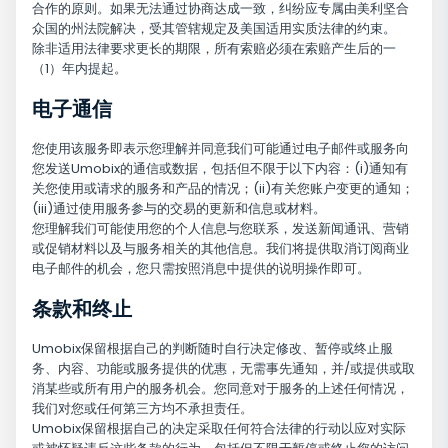
合作的原则。如果无法通过协商达成一致，纠纷应专属由美利坚合
众国的州法院解决，受其管辖规定及美国适用实质法律的约束。
除非适用法律要求更长的期限，所有索赔必须在索赔产生后的一
（1）年内提起。
电子通信
您使用该服务即表示您理解并同意我们可能通过电子邮件或服务向
您发送Umobix的通信或数据，包括但不限于以下内容：(i)通知有
关您使用或请求的服务和产品的情况；(ii)有关您账户变更的通知；
(iii)通过使用服务参与的交易的更新和信息或材料。
您理解我们可能使用您的个人信息与您联系，发送新闻通讯、营销
或促销材料以及与服务相关的其他信息。我们将提供取消订阅商业
电子邮件的机会，您只需按照消息中提供的说明操作即可。
条款和终止
Umobix保留根据自己的判断随时自行决定修改、暂停或终止服
务、内容、功能或服务提供的优惠，无需事先通知，并/或提供或取
消某些或所有用户的服务机会。您同意对于服务的上述任何情况，
我们对您或任何第三方均不承担责任。
Umobix保留根据自己的决定采取任何符合法律的行动以应对实际