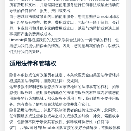
所有费用和支出，并赔偿因您使用服务进行任何非法或禁止活动而
导致的任何损害、损失、费用或支出。
由于您以非法或被禁止的目的使用服务，您同意赔偿Umobix因此
而引起的所有损害、损失、费用或支出，包括但不限于律师、会计
师、专业顾问和其他专家的费用或支出，以及与为辩护或解决上述
事项而产生的费用或成本。
Umobix保留根据我们的决定采取符合法律的一切行动的权利，包
括您为我们提供赔偿金的情况。因此，您同意与我们合作，以便我
们执行我们的策略。
适用法律和管辖权
除非本条款或任何政策另有规定，本条款应完全由美国法律管辖并
根据美国法律解释，排除其法律冲突规则。
这些条款不限制您根据您所在国家或地区的法律享有的权利。如果
您使用服务时，使用服务的地点的法律与服务的材料或内容或您使
用服务的行为相抵触，那么服务不适用于您，我们请您不要使用服
务。您有责任了解您所在法域的法律并遵守它们。
除非适用法律禁止，并且不限制消费者的任何法定权利，您同意，
任何因服务或这些条款或与之相关或涉及的纠纷、冲突、索赔或争
议，包括但不限于涉及其有效性、解释或可执行性（任何“争
议”），均应通过与Umobix团队直接的友好协商解决，遵循诚信和