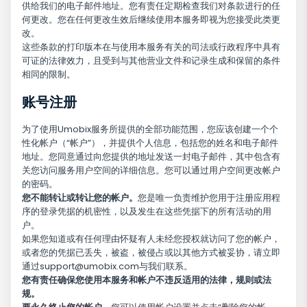
供给我们的电子邮件地址。您有责任定期检查我们对条款进行的任
何更改。您在任何更改生效后继续使用本服务即视为您接受此类更
改。
这些条款的打印版本在与使用本服务有关的司法或行政程序中具有
可证的法律效力，且受到与其他营业文件和记录生成和保留的条件
相同的限制。
账号注册
为了使用Umobix服务所提供的全部功能范围，您应该创建一个个
性化帐户（“帐户”），并提供个人信息，包括您的姓名和电子邮件
地址。您同意通过向您提供的地址发送一封电子邮件，其中包含有
关您访问服务用户空间的详细信息。您可以通过用户空间更改帐户
的密码。
您不能转让或转让您的帐户。
您是唯一负责维护您用于注册应用程
序的登录凭据的机密性，以及发生在这些凭据下的所有活动的用
户。
如果您知道或有任何理由怀疑有人未经您授权就访问了您的帐户，
或者您的凭据已丢失，被盗，被侵占或以其他方式被妥协，请立即
通过
support@umobix.com
与我们联系。
您有责任确保您使用本服务和帐户不违反适用的法律，规则或法
规。