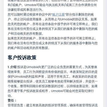
或被怀疑违反这些条款的行为，包括但不限于暂停或终止您的访问
和/或账户。Umobix可能会与执法机关和/或第三方合作调查任何
涉嫌犯罪或民事违法行为。
您可以随时通过根据本协议中的“
账户注册
”部分指示删除您的账
户、停止访问或使用服务，从而终止与Umobix的协议关系。如果
您关闭您的账户，所有在这些条款中授予的许可将立即终止。我们
将在没有任何责任或义务的情况下从我们的服务器中删除与您的账
户和活动相关的所有数据。
如果您关闭您的账户，所有在这些条款中授予的许可将立即终止。
我们将在没有任何责任或义务的情况下从我们的服务器中删除与您
的账户和活动相关的所有数据。
客户投诉政策
1. 介绍
投诉是Umobix向更广泛的公众负责的重要方式，为其整体
绩效审查、员工行为洞察提供有价值的提示。本政策制定的目的是
保护Umobix的利益和声誉，适用于所有员工。本政策的目的是使
顾客能够提出投诉，使其员工能够有效处理和解决投诉，并提供一
个收集、整理和回顾分析投诉数据的过程，以持续改善运营。如果
您不遵守客户投诉政策或程序，Umobix可能会对您采取纪律行
动。
责任：
管理层负责：建立有效高效的投诉管理系统，确保有效管理投诉流