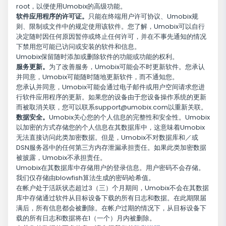
root，以便使用Umobix的高级功能。
软件应用程序的许可证。
只能在终端用户许可协议、Umobix规
则、限制或文件中的规定使用该软件。您了解，Umobix可以自行
决定随时因任何原因暂停或终止任何许可，并在不事先通知的情况
下禁用您可能已访问或安装的软件和信息。
Umobix保留随时添加或删除软件的功能或功能的权利。
服务更新。
为了改善服务，Umobix可能会不时更新软件。您承认
并同意，Umobix可能随时随地更新软件，而不通知您。
您承认并同意，Umobix可能会通过电子邮件或用户空间请求您进
行软件应用程序的更新。如果您的设备由于您设备操作系统的更新
而被取消关联，您可以联系
support@umobix.com
以重新关联。
数据安全。
Umobix关心您的个人信息的完整性和安全性。Umobix
以加密的方式存储您的个人信息在其数据库中，这意味着Umobix
无法直接访问此类加密数据。但是，Umobix不对数据库和／或
DSN服务器中的任何第三方内存泄漏承担责任。如果此类加密数据
被披露，Umobix不承担责任。
Umobix在其数据库中存储用户的登录信息。用户密码不会存储。
我们仅存储由blowfish算法生成的密码哈希值。
在帐户处于活跃状态超过3（三）个月期间，Umobix不会在其数据
库中存储通过软件从目标设备下载的所有日志和数据。在此期限届
满后，所有信息都会被删除。在帐户过期的情况下，从目标设备下
载的所有日志和数据将在1（一个）月内被删除。