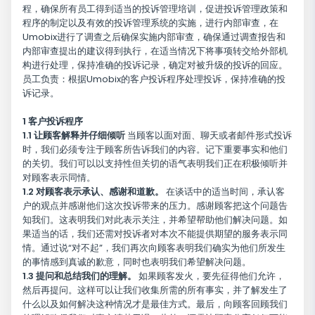
程，确保所有员工得到适当的投诉管理培训，促进投诉管理政策和
程序的制定以及有效的投诉管理系统的实施，进行内部审查，在
Umobix进行了调查之后确保实施内部审查，确保通过调查报告和
内部审查提出的建议得到执行，在适当情况下将事项转交给外部机
构进行处理，保持准确的投诉记录，确定对被升级的投诉的回应。
员工负责：根据Umobix的客户投诉程序处理投诉，保持准确的投
诉记录。
1 客户投诉程序
1.1 让顾客解释并仔细倾听
当顾客以面对面、聊天或者邮件形式投诉
时，我们必须专注于顾客所告诉我们的内容。记下重要事实和他们
的关切。我们可以以支持性但关切的语气表明我们正在积极倾听并
对顾客表示同情。
1.2 对顾客表示承认、感谢和道歉。
在谈话中的适当时间，承认客
户的观点并感谢他们这次投诉带来的压力。感谢顾客把这个问题告
知我们。这表明我们对此表示关注，并希望帮助他们解决问题。如
果适当的话，我们还需对投诉者对本次不能提供期望的服务表示同
情。通过说“对不起”，我们再次向顾客表明我们确实为他们所发生
的事情感到真诚的歉意，同时也表明我们希望解决问题。
1.3 提问和总结我们的理解。
如果顾客发火，要先征得他们允许，
然后再提问。这样可以让我们收集所需的所有事实，并了解发生了
什么以及如何解决这种情况才是最佳方式。最后，向顾客回顾我们