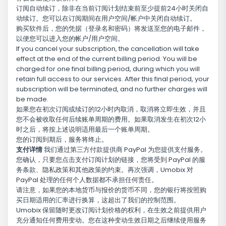
订阅自动续订，除非在当前订阅计划结束前至少提前24小时关闭自
动续订。您可以在订阅期间在用户空间/帐户中关闭自动续订。
购买软件后，您的凭据（登录名和密码）将发送至您的电子邮件，
以便您可以进入您的帐户/用户空间。
If you cancel your subscription, the cancellation will take
effect at the end of the current billing period. You will be
charged for one final billing period, during which you will
retain full access to our services. After this final period, your
subscription will be terminated, and no further charges will
be made.
如果您在初次订阅或续订的12小时内取消，取消将立即生效，并且
您不会被收取任何后续账单周期的费用。如果取消发生在初次12小
时之后，将按上述说明适用最后一个账单周期。
您的订阅到期后，服务将终止。
支付详情
我们通过第三方付款提供商 PayPal 为您提供支付服务。
您确认，只要您点击支付订阅计划的链接，您将受到 PayPal 的服
务条款、隐私政策和其他政策的约束。再次强调，Umobix 对
PayPal 处理的任何个人数据都不承担任何责任。
请注意，如果您的本地货币与报价的货币不同，您的银行将按照购
买日期适用的汇率进行换算，这超出了我们的控制范围。
Umobix 保留随时更改订阅计划价格的权利，在生效之前提供用户
充分通知任何费用变动。您在这种变动生效日期之后继续使用服务