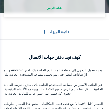
Tik tok
شاهد الديمو
Wechat
تيندر
Skype
Kik
قائمة الميزات
Line
بشكل عام
متعقب محادثات جوجل
كيف تجد دفتر جهات الاتصال
سجلات المكالمات
تطبيقات المراسلة
قائمة جهات الاتصال
تطبيقات المراسلة
بعد تسجيل الدخول إلى مساحة المستخدم الخاصة بك، اختر Android واتبع
وسائل التواصل الاجتماعي
الإرشادات. انتظر حتى يتم تحميل مساحة المستخدم الخاصة بك.
رسائل نصية
WhatsApp
وسائل التواصل الاجتماعي
في الجانب الأيسر من مساحة المستخدم الخاصة بك ، سترى شريط القائمة
موقع GPS
الوسائط
الجانبية للتنقل. هنا سيتم عرض جميع العلامات التبويبية مع الأقسام الرئيسية.
Facebook messenger
تحتوي كل قسم على تصور فريد للبيانات الخاصة به.
Facebook
كلوغر
تتبع الصور والفيديو
Zoom
الإنترنت
Instagram
القسم 'دليل الاتصال' يقع تحت قسم 'المكالمات'. يجمع هذا القسم معلومات
إشعارات
من دليل عناوين المستخدم. قم بالتمرير لليمين لعرض القائمة الكاملة لجهات