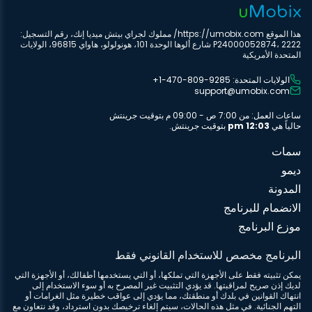
هذا الموقع https://umobix.com/ مملوك لجراي بيتش ميديا إنك، رقم التسجيل:
P24000052874، 2222 شارع ألوها الوحدة 101، هونولولو، هاواي 96815، الولايات
المتحدة الأمريكية
الولايات المتحدة: ‎+1-470-809-9285
support@umobix.com
ساعات العمل: من 7:00 ص - 09:00 م بتوقيت جرينتش
حالياً هي
12:03 pm
بتوقيت جرينتش.
سمات
ديمو
المدونة
الانضمام للبرنامج
موزع البرنامج
البرنامج مخصص للاستخدام القانوني فقط
يمكن تثبيته فقط على الأجهزة التي تملكها، أو التي يستخدمها أطفالك، أو الأجهزة التي
لديك إذن صريح لمراقبتها. قد يؤدي التثبيت غير المصرح به أو سوء الاستخدام إلى
انتهاك القوانين في بلدك أو منطقتك، مما يؤدي إلى عواقب خطيرة مثل الغرامات أو
التهم الجنائية. في مثل هذه الحالات، سيتم إلغاء ترخيصك بدون استرداد، وقد نتعاون مع