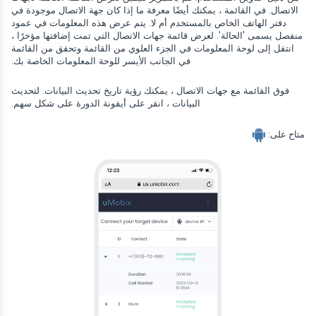
Viber
متصفح التاريخ
الاتصال. في القائمة ، يمكنك أيضًا معرفة ما إذا كان جهة الاتصال موجودة في
قريب
Snapchat
معلومات الجهاز
دفتر الهاتف الخاص بالمستخدم أم لا. يتم عرض هذه المعلومات في عمود
Telegram
منفصل يسمى 'الحالة'. لعرض قائمة جهات الاتصال التي تمت إضافتها مؤخرًا ،
Tik tok
انتقل إلى لوحة المعلومات في الجزء العلوي من القائمة وتحقق من القائمة
Wechat
في الجانب الأيسر للوحة المعلومات الخاصة بك.
تيندر
Skype
فوق القائمة مع جهات الاتصال ، يمكنك رؤية تاريخ تحديث البيانات. لتحديث
البيانات ، انقر على أيقونة الدورة على شكل سهم.
Kik
متاح على:
Line
متعقب محادثات جوجل