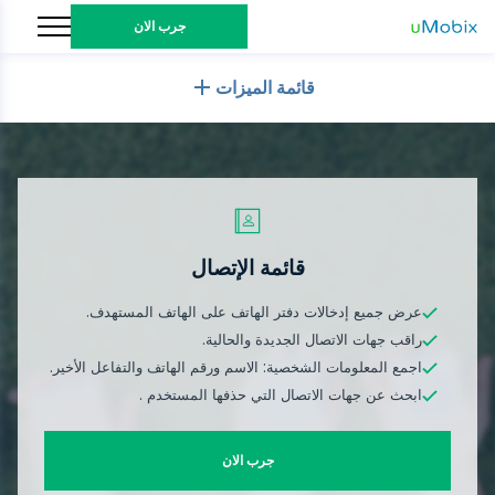
جرب الان
قائمة الميزات
بشكل عام
سجلات المكالمات
تطبيقات المراسلة
قائمة جهات الاتصال
تطبيقات المراسلة
قائمة الإتصال
وسائل التواصل الاجتماعي
رسائل نصية
WhatsApp
عرض جميع إدخالات دفتر الهاتف على الهاتف المستهدف.
وسائل التواصل الاجتماعي
موقع GPS
الوسائط
راقب جهات الاتصال الجديدة والحالية.
Facebook messenger
اجمع المعلومات الشخصية: الاسم ورقم الهاتف والتفاعل الأخير.
Facebook
كلوغر
تتبع الصور والفيديو
ابحث عن جهات الاتصال التي حذفها المستخدم .
Zoom
الإنترنت
Instagram
إشعارات
Viber
متصفح التاريخ
قريب
Snapchat
جرب الان
معلومات الجهاز
Telegram