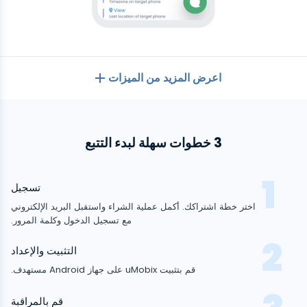
اعرض المزيد من الميزات
بشكل عام
3 خطوات سهلة لبدء التتبع
سجلات المكالمات
تطبيقات المراسلة
قائمة جهات الاتصال
تطبيقات المراسلة
تسجيل
وسائل التواصل الاجتماعي
رسائل نصية
اختر خطة اشتراكك. أكمل عملية الشراء واستقبل البريد الإلكتروني
WhatsApp
متعقب
متعقب
مع تسجيل الدخول وكلمة المرور.
وسائل التواصل الاجتماعي
أندرويد
آيفون
موقع GPS
الوسائط
Facebook messenger
التثبيت والإعداد
Facebook
كلوغر
تتبع الصور والفيديو
قم بتثبيت uMobix على جهاز Android مستهدف.
Zoom
الإنترنت
Instagram
إشعارات
Viber
متصفح التاريخ
قم بالمراقبة
قريب