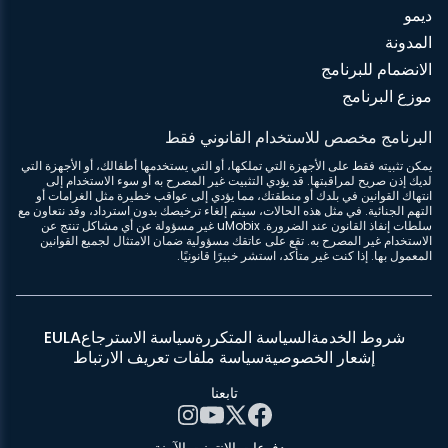
ديمو
المدونة
الانضمام للبرنامج
موزع البرنامج
البرنامج مخصص للاستخدام القانوني فقط
يمكن تثبيته فقط على الأجهزة التي تملكها، أو التي يستخدمها أطفالك، أو الأجهزة التي
لديك إذن صريح لمراقبتها. قد يؤدي التثبيت غير المصرح به أو سوء الاستخدام إلى
انتهاك القوانين في بلدك أو منطقتك، مما يؤدي إلى عواقب خطيرة مثل الغرامات أو
التهم الجنائية. في مثل هذه الحالات، سيتم إلغاء ترخيصك بدون استرداد، وقد نتعاون مع
سلطات إنفاذ القانون عند الضرورة. uMobix غير مسؤولة عن أي مشاكل تنتج عن
الاستخدام غير المصرح به. تقع على عاتقك مسؤولية ضمان الامتثال لجميع القوانين
المعمول بها. إذا كنت غير متأكد، استشر خبيرًا قانونيًا.
شروط الخدمة
السياسة المتكررة
سياسة الاسترجاع
EULA
إشعار الخصوصية
سياسة ملفات تعريف الارتباط
تابعنا