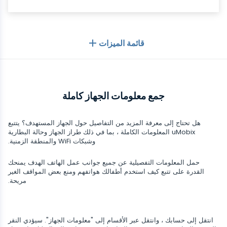
قائمة الميزات
بشكل عام
جمع معلومات الجهاز كاملة
سجلات المكالمات
تطبيقات المراسلة
قائمة جهات الاتصال
تطبيقات المراسلة
هل تحتاج إلى معرفة المزيد من التفاصيل حول الجهاز المستهدف؟ يتتبع
وسائل التواصل الاجتماعي
uMobix المعلومات الكاملة ، بما في ذلك طراز الجهاز وحالة البطارية
رسائل نصية
وشبكات WiFi والمنطقة الزمنية.
WhatsApp
وسائل التواصل الاجتماعي
موقع GPS
الوسائط
حمل المعلومات التفصيلية عن جميع جوانب عمل الهاتف الهدف يمنحك
Facebook messenger
القدرة على تتبع كيف استخدم أطفالك هواتفهم ومنع بعض المواقف الغير
Facebook
كلوغر
تتبع الصور والفيديو
مريحة.
Zoom
الإنترنت
Instagram
إشعارات
Viber
متصفح التاريخ
قريب
Snapchat
معلومات الجهاز
انتقل إلى حسابك ، وانتقل عبر الأقسام إلى "معلومات الجهاز". سيؤدي النقر