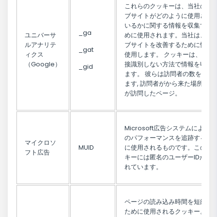
これらのクッキーは、当社のウ
ブサイトがどのように使用され
いるかに関する情報を収集する
_ga
ユニバーサ
めに使用されます。当社は、ウ
ルアナリテ
ブサイトを改善するために情報
_gat
ィクス
使用します。 クッキーは、誰も
（Google）
接識別しない方法で情報を収集
_gid
ます。 彼らは訪問者の数を収集
ます, 訪問者がから来た場所や彼
が訪問したページ。
Microsoft広告システムによる
のパフォーマンスを追跡するた
マイクロソ
MUID
に使用されるものです。このク
フト広告
キーには匿名のユーザーIDが含
れています。
ページの読み込み時間を短縮す
ために使用されるクッキー。ま