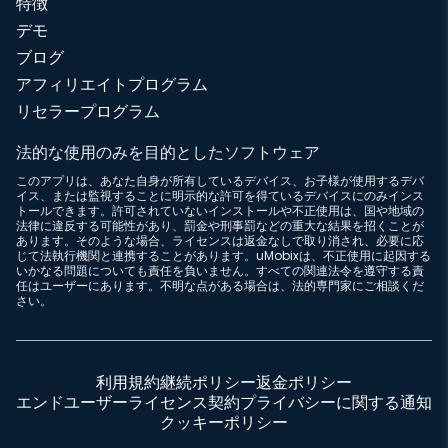
特徴
デモ
ブログ
アフィリエイトプログラム
リセラープログラム
法的な使用のみを目的としたソフトウェア
このアプリは、あなた自身が所有しているデバイス、お子様が使用するデバ
イス、または監視することに明示的な許可を得ているデバイスにのみインス
トールできます。許可されていないインストールや不正使用は、国や地域の
法律に違反する可能性があり、罰金や刑事罰などの重大な結果を招くことが
あります。そのような場合、ライセンスは返金なしで取り消され、必要に応
じて法執行機関と連携することがあります。uMobixは、不正使用に起因する
いかなる問題についても責任を負いません。すべての関連法令を遵守する責
任はユーザーにあります。不明な点がある場合は、法的専門家にご相談くだ
さい。
利用規約
継続ポリシー
返金ポリシー
エンドユーザーライセンス契約
プライバシーに関する通知
クッキーポリシー