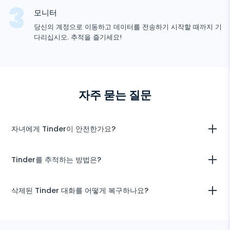
알림
추
Viber
브라우저 기록
모니터
적
닫기
Snapchat
기기 정보
기
당신의 계정으로 이동하고 데이터를 전송하기 시작할 때까지 기
Telegram
다리십시오. 추적을 즐기세요!
TikTok
Wechat
Tinder
Skype
자주 묻는 질문
Kik
Line
자녀에게 Tinder이 안전한가요?
구글 채팅 추적기
우리는 솔직히 의심스럽습니다. 먼저, 범죄자들이 희생자를 찾는 완벽한
Tinder를 추적하는 방법은?
장소입니다: 거짓 이름으로 등록하고 가짜 전기자서명을 제공하는 데 비
용이 들지 않습니다. 게다가, 일련의 스와이프는 중독 같은 느낌을 줄 수
있습니다.
uMobix Tinder Spy 앱을 사용하려면 구매를 완료하고 로그인 및 비밀
삭제된 Tinder 대화를 어떻게 복구하나요?
번호가 포함된 이메일을 받으십시오. 이메일에 포함된 지침을 따르십시
오. Tinder을 추적하려면 대상 기기에 uMobix를 설치해야 합니다.
uMobix Tinder Spy 앱은 보낸 또는 받은 모든 메시지를 추적합니다. 사
용자가 메시지를 삭제해도 사용자 영역에 여전히 남아 있습니다.