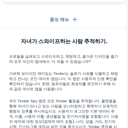
풍모 메뉴
일반
자녀가 스와이프하는 사람 추적하기.
통화 기록
메시징 앱
프로필을 살펴보고 스와이프하고, 채팅하고, 즐거운 디자인을 즐기
연락처 목록
며 모두 자신의 침대에서. 더 쉬울 수 있겠습니까?
메시징 앱
소셜 미디어
문자 메시지
가벼워 보이지만 재미있는 Tinder는 솔로가 서로를 식별하고 채팅
WhatsApp
하고 만나는 곳인 데이트 앱입니다. 이 앱은 사용자의 신원 확인을
소셜 미디어
GPS 위치
미디어
확인하지 않습니다. 한편, 범죄자들은 희생자를 유인하기 위해 이
Facebook Messenger
와 같은 데이트 앱을 사용합니다.
Facebook
키로거
사진 및 비디오 추적기
Zoom
인터넷
우리 Tinder Spy 앱은 모든 Tinder 활동을 추적합니다. 플랫폼을
Instagram
통해 자녀가 만나고 있는 사람을 모니터링하고 폭력이나 모욕적인
알림
Viber
행동의 징후를 주시하십시오. 사용자가 로그인한 기본 데이터 추
브라우저 기록
닫기
Snapchat
적, 이름, 사용자 이름, 생년월일 및 전기자서명을 포함합니다. 사용
기기 정보
자 매치에 대한 정보(잠재적 매치 포함), 나이, 성별, 거리, 전기자
Telegram
서명, 인스타그램 계정과 같은 것을 찾으십시오. Tinder 추적을 시
TikTok