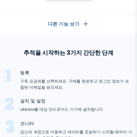
다른 기능 보기
일반
추적을 시작하는 3가지 간단한 단계
통화 기록
메시징 앱
연락처 목록
메시징 앱
등록
소셜 미디어
문자 메시지
구독 요금제를 선택하세요. 구매를 완료하고 로그인 정보가 포
WhatsApp
함된 이메일을 받으세요.
소셜 미디어
GPS 위치
미디어
Facebook Messenger
설치 및 설정
Facebook
키로거
사진 및 비디오 추적기
안
Zoom
uMobix를 대상 안드로이드 기기에 설치합니다.
인터넷
드
Instagram
알림
로
Viber
브라우저 기록
모니터
이
닫기
Snapchat
기기 정보
드
당신의 계정으로 이동하고 데이터를 전송하기 시작할 때까지 기
Telegram