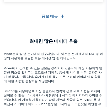
풍모 메뉴
일반
최대한 많은 데이터 추출
통화 기록
메시징 앱
연락처 목록
메시징 앱
Viber는 채팅 앱 분야에서 선구자입니다. 이것은 전 세계에서 10억 명 이
소셜 미디어
상의 사용자를 보유한 드문 메시징 앱 중 하나입니다.
문자 메시지
WhatsApp
소셜 미디어
Viber에서 검색할 수 있는 정보는 값어치가 있습니다: 대상 사용자가 방
GPS 위치
미디어
문한 장소를 알려주는 프로모션 캠페인, 음성 및 비디오 녹음, 교환된 사
Facebook Messenger
진 및 문서, 그룹 채팅, 숨겨진 대화 등이 모두 귀하의 아이의 일상 활동
Facebook
키로거
사진 및 비디오 추적기
에 대한 소중한 통찰력을 제공합니다.
Zoom
인터넷
Instagram
알림
uMobix를 사용하면 메시징 콘텐츠나 연락처 정보 세부 사항을 자세히
Viber
브라우저 기록
살펴볼 수 있습니다. 사용자가 채팅방에서 삭제한 메시지까지 추적할 수
닫기
Snapchat
기기 정보
있습니다. 이 기능을 사용하려면 탐색 메뉴의 왼쪽에 있는 'Viber'를 탭
Telegram
하십시오. 귀하의 아이의 Viber 활동을 표시하는 스크린샷을 확인할 수
TikTok