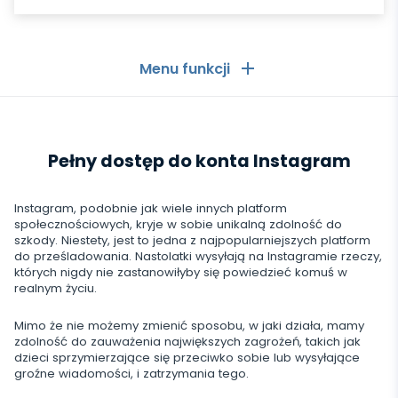
Menu funkcji
Ogólne
Pełny dostęp do konta Instagram
Dzienniki połączeń
Aplikacje komunikacyjne
Lista kontaktów
Aplikacje komunikacyjne
Instagram, podobnie jak wiele innych platform
Media społecznościowe
społecznościowych, kryje w sobie unikalną zdolność do
Wiadomości tekstowe
szkody. Niestety, jest to jedna z najpopularniejszych platform
WhatsApp
do prześladowania. Nastolatki wysyłają na Instagramie rzeczy,
Media społecznościowe
Lokalizacja GPS
Media
których nigdy nie zastanowiłyby się powiedzieć komuś w
Messenger Facebooka
realnym życiu.
Facebook
Keylogger
Śledzenie zdjęć i wideo
Zoom
Internet
Mimo że nie możemy zmienić sposobu, w jaki działa, mamy
Instagram
Powiadomienia
zdolność do zauważenia największych zagrożeń, takich jak
Viber
Historia przeglądarki
dzieci sprzymierzające się przeciwko sobie lub wysyłające
ZAMKNIJ
Snapchat
groźne wiadomości, i zatrzymania tego.
Informacje o urządzeniu
Telegram