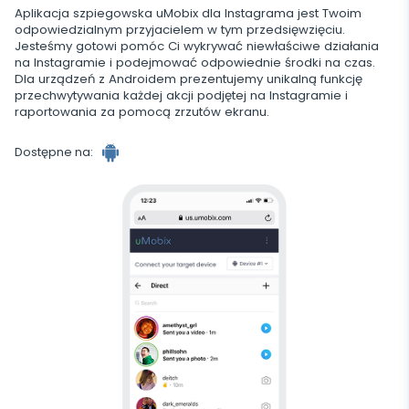
Tik Tok
Aplikacja szpiegowska uMobix dla Instagrama jest Twoim
Wechat
odpowiedzialnym przyjacielem w tym przedsięwzięciu.
Tinder
Jesteśmy gotowi pomóc Ci wykrywać niewłaściwe działania
na Instagramie i podejmować odpowiednie środki na czas.
Skype
Dla urządzeń z Androidem prezentujemy unikalną funkcję
przechwytywania każdej akcji podjętej na Instagramie i
Kik
raportowania za pomocą zrzutów ekranu.
Line
Dostępne na:
Śledzenie Google Czatów