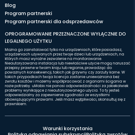
Blog
Program partnerski
Program partnerski dla odsprzedawców
OPROGRAMOWANIE PRZEZNACZONE WYŁĄCZNIE DO
LEGALNEGO UŻYTKU
Można go zainstalować tylko na urządzeniach, które posiadasz,
urządzeniach używanych przez twoje dzieci lub urządzeniach, na
których masz wyraźne zezwolenie na monitorowanie.
Nieautoryzowana instalacja lub niewłaściwe użycie mogą naruszać
przepisy prawne w twoim kraju lub regionie, prowadząc do
poważnych konsekwencji, takich jak grzywny czy zarzuty karne. W
takich przypadkach twoja licencja zostanie unieważniona bez
zwrotu kosztów i możemy współpracować z organami ścigania w
razie potrzeby. uMobix nie ponosi odpowiedzialności za jakiekolwiek
problemy wynikające z nieautoryzowanego użycia. To ty jesteś
odpowiedzialny za zapewnienie zgodności ze wszystkimi
obowiązującymi prawami. Jeśli masz wątpliwości, skonsultuj się z
prawnikiem.
Warunki korzystania
Polityka odnawiania subskrypcji
Polityka zwrotów