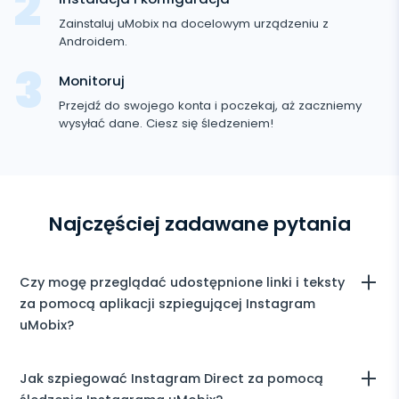
Facebook
Keylogger
Śledzenie zdjęć i wideo
Zoom
Zainstaluj uMobix na docelowym urządzeniu z
Internet
Instagram
Androidem.
Powiadomienia
Viber
Historia przeglądarki
ZAMKNIJ
Snapchat
Monitoruj
Informacje o urządzeniu
Telegram
Przejdź do swojego konta i poczekaj, aż zaczniemy
Tik Tok
wysyłać dane. Ciesz się śledzeniem!
Wechat
Śledzenie
Tinder
Androida
Skype
Kik
Najczęściej zadawane pytania
Line
Śledzenie Google Czatów
Czy mogę przeglądać udostępnione linki i teksty
za pomocą aplikacji szpiegującej Instagram
uMobix?
Tak, możesz zobaczyć dokładnie, co robi Twoje dziecko na
Jak szpiegować Instagram Direct za pomocą
Instagramie, w tym udostępnione linki i teksty za pomocą