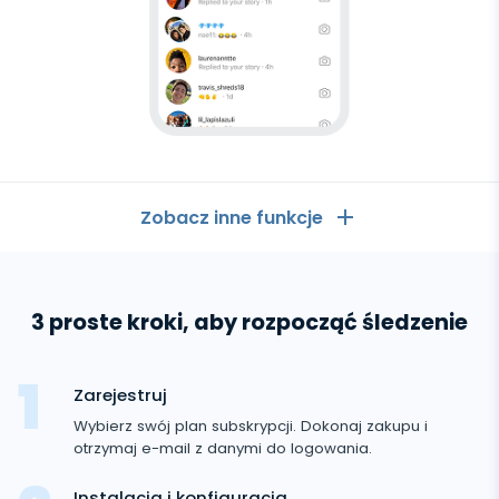
Zobacz inne funkcje
Ogólne
3 proste kroki, aby rozpocząć śledzenie
Dzienniki połączeń
Aplikacje komunikacyjne
Lista kontaktów
Aplikacje komunikacyjne
Zarejestruj
Media społecznościowe
Wiadomości tekstowe
Wybierz swój plan subskrypcji. Dokonaj zakupu i
WhatsApp
otrzymaj e-mail z danymi do logowania.
Media społecznościowe
Lokalizacja GPS
Media
Messenger Facebooka
Instalacja i konfiguracja