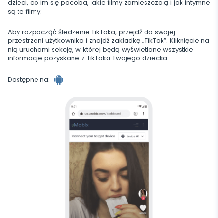
Telegram
dzieci, co im się podoba, jakie filmy zamieszczają i jak intymne
Tik Tok
są te filmy.
Wechat
Tinder
Aby rozpocząć śledzenie TikToka, przejdź do swojej
Skype
przestrzeni użytkownika i znajdź zakładkę „TikTok”. Kliknięcie na
nią uruchomi sekcję, w której będą wyświetlane wszystkie
informacje pozyskane z TikToka Twojego dziecka.
Kik
Line
Dostępne na:
Śledzenie Google Czatów