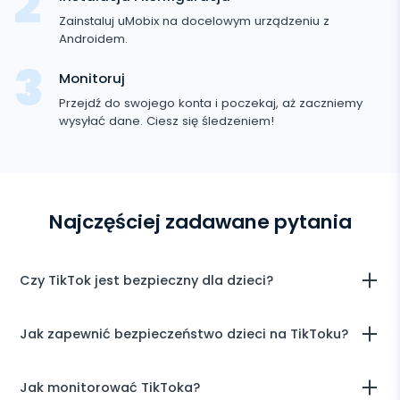
Keylogger
Śledzenie zdjęć i wideo
Śledzenie
Zoom
Zainstaluj uMobix na docelowym urządzeniu z
Internet
Instagram
Androida
Androidem.
Powiadomienia
Viber
Historia przeglądarki
ZAMKNIJ
Snapchat
Monitoruj
Informacje o urządzeniu
Telegram
Przejdź do swojego konta i poczekaj, aż zaczniemy
Tik Tok
wysyłać dane. Ciesz się śledzeniem!
Wechat
Tinder
Skype
Kik
Najczęściej zadawane pytania
Line
Śledzenie Google Czatów
Czy TikTok jest bezpieczny dla dzieci?
Najbardziej niebezpieczną rzeczą związaną z TikTokiem jest
Jak zapewnić bezpieczeństwo dzieci na TikToku?
jego zdolność do uzależnienia. Ponadto, TikTok to w zasadzie
wszechświat, który tworzy własne celebrytów. Dzieci mogą
zacząć traktować go jako „barometr” swojej popularności, a
Możesz użyć naszej aplikacji szpiegującej TikTok, aby
Jak monitorować TikToka?
nawet wartości własnej. Z tego punktu widzenia ważne jest,
zapobiec głównym zagrożeniom, takim jak treści