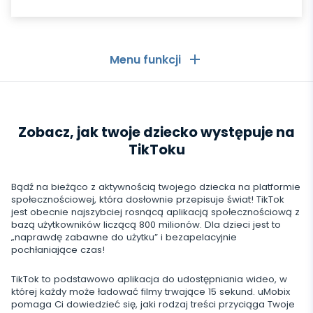
Menu funkcji
Ogólne
Zobacz, jak twoje dziecko występuje na
Dzienniki połączeń
Aplikacje komunikacyjne
TikToku
Lista kontaktów
Aplikacje komunikacyjne
Media społecznościowe
Bądź na bieżąco z aktywnością twojego dziecka na platformie
Wiadomości tekstowe
WhatsApp
społecznościowej, która dosłownie przepisuje świat! TikTok
Media społecznościowe
jest obecnie najszybciej rosnącą aplikacją społecznościową z
Lokalizacja GPS
Media
bazą użytkowników liczącą 800 milionów. Dla dzieci jest to
Messenger Facebooka
Facebook
„naprawdę zabawne do użytku” i bezapelacyjnie
Keylogger
Śledzenie zdjęć i wideo
pochłaniające czas!
Zoom
Internet
Instagram
Powiadomienia
TikTok to podstawowo aplikacja do udostępniania wideo, w
Viber
Historia przeglądarki
której każdy może ładować filmy trwające 15 sekund. uMobix
ZAMKNIJ
Snapchat
Informacje o urządzeniu
pomaga Ci dowiedzieć się, jaki rodzaj treści przyciąga Twoje