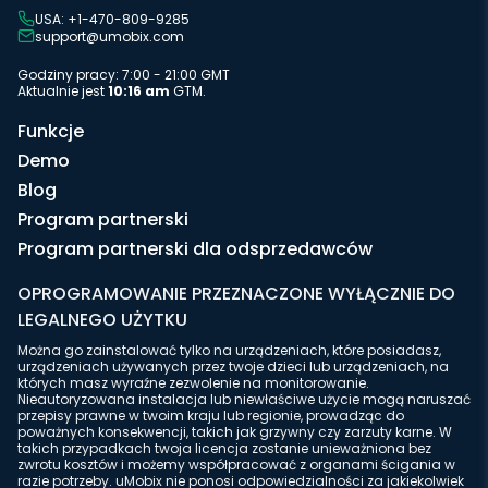
USA: +1-470-809-9285
support@umobix.com
Godziny pracy: 7:00 - 21:00 GMT
Aktualnie jest
10:16 am
GTM.
Funkcje
Demo
Blog
Program partnerski
Program partnerski dla odsprzedawców
OPROGRAMOWANIE PRZEZNACZONE WYŁĄCZNIE DO
LEGALNEGO UŻYTKU
Można go zainstalować tylko na urządzeniach, które posiadasz,
urządzeniach używanych przez twoje dzieci lub urządzeniach, na
których masz wyraźne zezwolenie na monitorowanie.
Nieautoryzowana instalacja lub niewłaściwe użycie mogą naruszać
przepisy prawne w twoim kraju lub regionie, prowadząc do
poważnych konsekwencji, takich jak grzywny czy zarzuty karne. W
takich przypadkach twoja licencja zostanie unieważniona bez
zwrotu kosztów i możemy współpracować z organami ścigania w
razie potrzeby. uMobix nie ponosi odpowiedzialności za jakiekolwiek