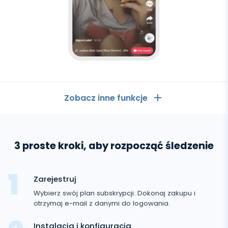
Zobacz inne funkcje
Ogólne
3 proste kroki, aby rozpocząć śledzenie
Dzienniki połączeń
Aplikacje komunikacyjne
Lista kontaktów
Aplikacje komunikacyjne
Zarejestruj
Media społecznościowe
Wiadomości tekstowe
Wybierz swój plan subskrypcji. Dokonaj zakupu i
WhatsApp
otrzymaj e-mail z danymi do logowania.
Media społecznościowe
Lokalizacja GPS
Media
Messenger Facebooka
Instalacja i konfiguracja
Facebook