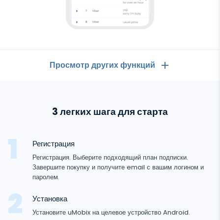
Просмотр других функций
Общее
3 легких шага для старта
Звонки
Мессенджеры
Список контактов
Мессенджеры
Регистрация
Социальные сети
Текстовые сообщения
Регистрация. Выберите подходящий план подписки.
WhatsApp
Завершите покупку и получите email с вашим логином и
Социальные сети
GPS-локация
Медиа
паролем.
Facebook messenger
Facebook
Кейлоггер
Фото и Видео трекер
Установка
Zoom
Интернет
Instagram
Установите uMobix на целевое устройство Android.
Уведомления