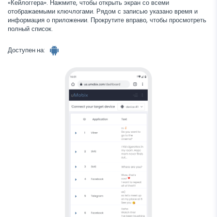
Telegram
«Кейлоггера». Нажмите, чтобы открыть экран со всеми
TikTok
отображаемыми ключлогами. Рядом с записью указано время и
Wechat
информация о приложении. Прокрутите вправо, чтобы просмотреть
Tinder
полный список.
Skype
Доступен на:
Kik
Line
Google Chat Tracker