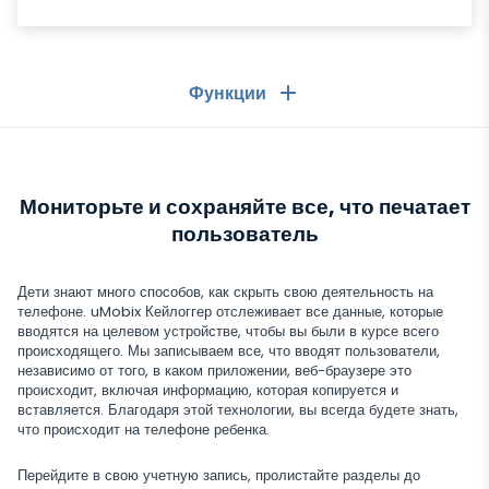
Функции
Общее
Мониторьте и сохраняйте все, что печатает
Звонки
Мессенджеры
пользователь
Список контактов
Мессенджеры
Социальные сети
Дети знают много способов, как скрыть свою деятельность на
Текстовые сообщения
WhatsApp
телефоне. uMobix Кейлоггер отслеживает все данные, которые
Социальные сети
вводятся на целевом устройстве, чтобы вы были в курсе всего
GPS-локация
Медиа
происходящего. Мы записываем все, что вводят пользователи,
Facebook messenger
Facebook
независимо от того, в каком приложении, веб-браузере это
Кейлоггер
Фото и Видео трекер
происходит, включая информацию, которая копируется и
Zoom
Интернет
вставляется. Благодаря этой технологии, вы всегда будете знать,
Instagram
Уведомления
что происходит на телефоне ребенка.
Viber
История браузера
ЗАКРЫТЬ
Snapchat
Информация об устройстве
Перейдите в свою учетную запись, пролистайте разделы до