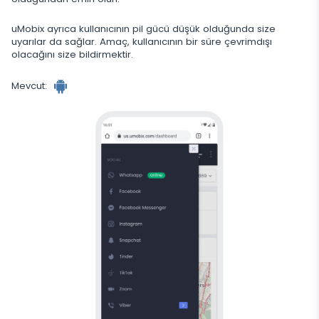
Telegram
Tik tok
Wechat
uMobix ayrıca kullanıcının pil gücü düşük olduğunda size
Tinder
uyarılar da sağlar. Amaç, kullanıcının bir süre çevrimdışı
olacağını size bildirmektir.
Skype
Mevcut:
Kik
Line
Google Sohbet İzleyici