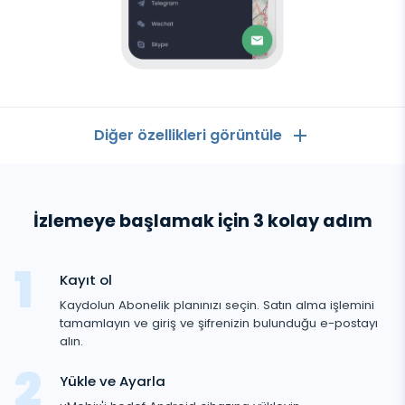
Diğer özellikleri görüntüle
Genel
İzlemeye başlamak için 3 kolay adım
Arama kayıtları
Mesajlaşma Uygulamaları
Kişi listesi
Mesajlaşma Uygulamaları
Kayıt ol
Sosyal Medya
Telefona Gelen SMS Görme
Android
Kaydolun Abonelik planınızı seçin. Satın alma işlemini
WhatsApp
izleyici
tamamlayın ve giriş ve şifrenizin bulunduğu e-postayı
Sosyal Medya
GPS konumu
Medya
alın.
Facebook messenger
Facebook
Keylogger
Fotoğraf ve Video izleme
Yükle ve Ayarla
Zoom
İnternet
Instagram