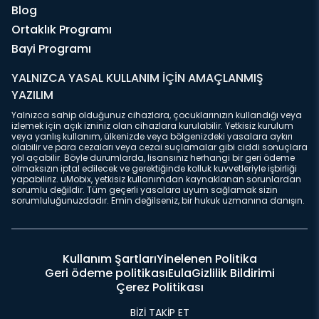
Blog
Ortaklık Programı
Bayi Programı
YALNIZCA YASAL KULLANIM İÇİN AMAÇLANMIŞ
YAZILIM
Yalnızca sahip olduğunuz cihazlara, çocuklarınızın kullandığı veya
izlemek için açık izniniz olan cihazlara kurulabilir. Yetkisiz kurulum
veya yanlış kullanım, ülkenizde veya bölgenizdeki yasalara aykırı
olabilir ve para cezaları veya cezai suçlamalar gibi ciddi sonuçlara
yol açabilir. Böyle durumlarda, lisansınız herhangi bir geri ödeme
olmaksızın iptal edilecek ve gerektiğinde kolluk kuvvetleriyle işbirliği
yapabiliriz. uMobix, yetkisiz kullanımdan kaynaklanan sorunlardan
sorumlu değildir. Tüm geçerli yasalara uyum sağlamak sizin
sorumluluğunuzdadır. Emin değilseniz, bir hukuk uzmanına danışın.
Kullanım Şartları
Yinelenen Politika
Geri ödeme politikası
Eula
Gizlilik Bildirimi
Çerez Politikası
BİZİ TAKİP ET