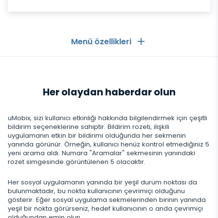
Menü özellikleri
Genel
Her olaydan haberdar olun
Arama kayıtları
Mesajlaşma Uygulamaları
Kişi listesi
Mesajlaşma Uygulamaları
uMobix, sizi kullanıcı etkinliği hakkında bilgilendirmek için çeşitli
Sosyal Medya
bildirim seçeneklerine sahiptir. Bildirim rozeti, ilişkili
Telefona Gelen SMS Görme
uygulamanın etkin bir bildirimi olduğunda her sekmenin
WhatsApp
yanında görünür. Örneğin, kullanıcı henüz kontrol etmediğiniz 5
Sosyal Medya
GPS konumu
Medya
yeni arama aldı. Numara "Aramalar" sekmesinin yanındaki
Facebook messenger
rozet simgesinde görüntülenen 5 olacaktır.
Facebook
Keylogger
Fotoğraf ve Video izleme
Zoom
İnternet
Her sosyal uygulamanın yanında bir yeşil durum noktası da
Instagram
Bildirimler
bulunmaktadır, bu nokta kullanıcının çevrimiçi olduğunu
Viber
Tarayıcı geçmişi
gösterir. Eğer sosyal uygulama sekmelerinden birinin yanında
KAPAT
Snapchat
yeşil bir nokta görürseniz, hedef kullanıcının o anda çevrimiçi
Cihaz bilgisi
olduğundan emin olun.