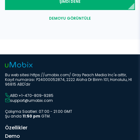
ŞİMDİ DENE
DEMOYU GÖRÜNTÜLE
Bu web sitesi https://umobix.com/ Gray Peach Media Inc'e aittir,
Kayıt numarası: P24000052874, 2222 Aloha Dr Birim 101, Honolulu, HI
96815 ABD'dir
ABD:+1-470-809-9285
support@umobix.com
Çalışma Saatleri: 07:00 - 21:00 GMT
Şu anda
11:50 pm
GTM.
Özellikler
Demo