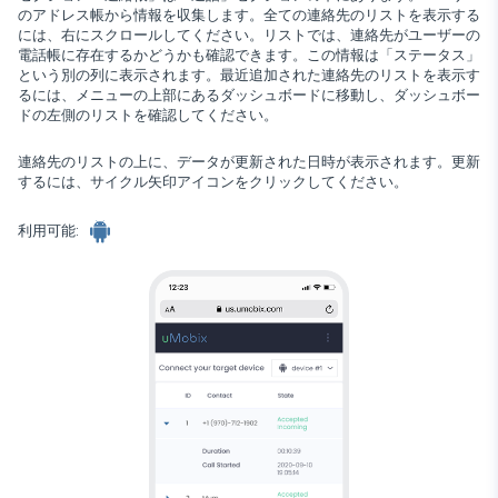
通知
のアドレス帳から情報を収集します。全ての連絡先のリストを表示する
Viber
ブラウザの履歴
には、右にスクロールしてください。リストでは、連絡先がユーザーの
閉まっている
Snapchat
デバイス情報
電話帳に存在するかどうかも確認できます。この情報は「ステータス」
Telegram
という別の列に表示されます。最近追加された連絡先のリストを表示す
Tik tok
るには、メニューの上部にあるダッシュボードに移動し、ダッシュボー
Wechat
ドの左側のリストを確認してください。
Tinder
Skype
連絡先のリストの上に、データが更新された日時が表示されます。更新
するには、サイクル矢印アイコンをクリックしてください。
Kik
利用可能:
Line
Google チャットトラッカー