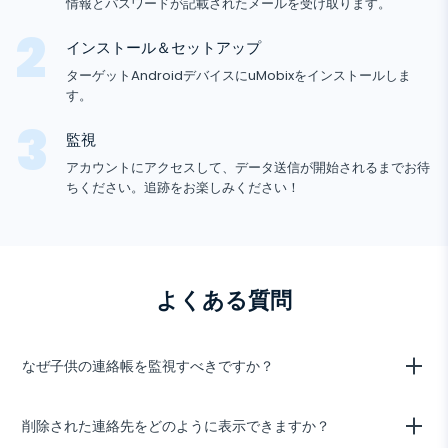
情報とパスワードが記載されたメールを受け取ります。
ソーシャルメディア
GPS位置
メディア
Facebookメッセンジャー
インストール＆セットアップ
Facebook
キーロガー
写真とビデオのトラッカー
Zoom
ターゲットAndroidデバイスにuMobixをインストールしま
インターネット
Instagram
す。
通知
Viber
ブラウザの履歴
閉まっている
Snapchat
監視
デバイス情報
Telegram
アカウントにアクセスして、データ送信が開始されるまでお待
Tik tok
ちください。追跡をお楽しみください！
Wechat
Tinder
Skype
Kik
よくある質問
Android
ト
Line
ラ
ッ
Google チャットトラッカー
なぜ子供の連絡帳を監視すべきですか？
カ
ー
一部の子供は、連絡先に関する真実を話す際に慎重になることがありま
削除された連絡先をどのように表示できますか？
す。さらに、彼らはよくトリッキーな手段を使い — 特定の連絡先を偽