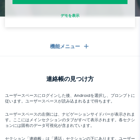
Tik tok
Wechat
Tinder
デモを表示
Skype
Kik
機能メニュー
Line
Google チャットトラッカー
一般
連絡帳の見つけ方
コールログ
メッセージングアプリ
連絡先リスト
メッセージングアプリ
ユーザースペースにログインした後、Androidを選択し、プロンプトに
ソーシャルメディア
従います。ユーザースペースが読み込まれるまで待ちます。
テキストメッセージ
WhatsApp
ソーシャルメディア
ユーザースペースの左側には、ナビゲーションサイドバーが表示されま
GPS位置
メディア
す。ここにはメインセクションのタブがすべて表示されます。各セクシ
Facebookメッセンジャー
ョンには固有のデータ可視化が含まれています。
Facebook
キーロガー
写真とビデオのトラッカー
Zoom
インターネット
Instagram
セクション「連絡帳」は「通話」セクションの下にあります。ユーザー