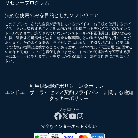
リセラープログラム
法的な使用のみを目的としたソフトウェア
このアプリは、あなた自身が所有しているデバイス、お子様が使用するデバ
イス、または監視することに明示的な許可を得ているデバイスにのみインス
トールできます。許可されていないインストールや不正使用は、国や地域の
法律に違反する可能性があり、罰金や刑事罰などの重大な結果を招くことが
あります。そのような場合、ライセンスは返金なしで取り消され、必要に応
じて法執行機関と連携することがあります。uMobixは、不正使用に起因する
いかなる問題についても責任を負いません。すべての関連法令を遵守する責
任はユーザーにあります。不明な点がある場合は、法的専門家にご相談くだ
さい。
利用規約
継続ポリシー
返金ポリシー
エンドユーザーライセンス契約
プライバシーに関する通知
クッキーポリシー
フォロワー
安全なインターネット支払い