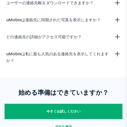
ユーザーの連絡先帳をダウンロードできますか？
必要な情報をユーザーアカウントからコピーしてローカルに保存するこ
uMobixは連絡先に同期された写真を表示しますか？
とができます。必要な情報を印刷する必要がある場合は、Chromeや
コンピューターまたはモバイルデバイスを使用して他のブラウザから印
刷できます。
申し訳ありませんが、これまでのところ、連絡先の写真は表示されませ
どの連絡先の詳細がアクセス可能ですか？
ん。
ユーザーアカウントで、連絡先の名前、電話番号、連絡先の種類（削除
uMobixは私に最も人気のある連絡先を表示してくれます
済みかどうか）、最後のやり取りの日時、最近追加された連絡先の一覧
か？
を表示できます。データはAndroid用に5分ごとに更新されます。ター
ゲットユーザーとのすべての連絡先とそのやり取りを24/7監視する力
を持っています。
ユーザーアカウントの連絡先リストを閲覧することで、最も頻繁に連絡
を取り合う相手を簡単に特定できます。
始める準備はできていますか？
今すぐお試しください
デモを表示