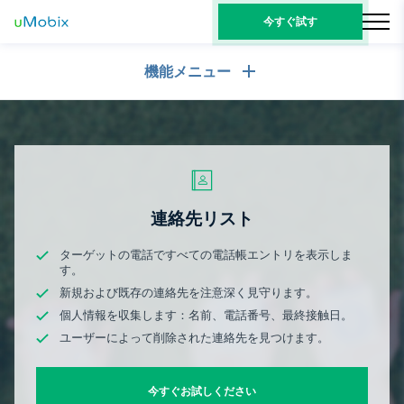
今すぐ試す
機能メニュー
一般
コールログ
メッセージングアプリ
連絡先リスト
メッセージングアプリ
連絡先リスト
ソーシャルメディア
テキストメッセージ
WhatsApp
ターゲットの電話ですべての電話帳エントリを表示しま
ソーシャルメディア
す。
GPS位置
メディア
Facebookメッセンジャー
新規および既存の連絡先を注意深く見守ります。
Facebook
キーロガー
写真とビデオのトラッカー
個人情報を収集します：名前、電話番号、最終接触日。
Zoom
インターネット
Instagram
ユーザーによって削除された連絡先を見つけます。
通知
Viber
ブラウザの履歴
閉まっている
Snapchat
デバイス情報
今すぐお試しください
Telegram