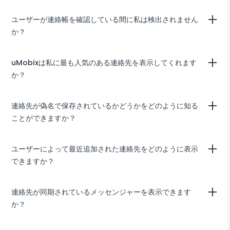
名で保存します。uMobixのお手伝いを受けて、彼らの連絡先リストの
変更を追跡できます：ユーザーが頻繁に名前を変更する連絡先は疑念を
uMobixは、削除された連絡先を含むターゲットデバイスに保存されて
ユーザーが連絡帳を確認している間に私は検出されません
抱かせるべきです。
いるすべてのエントリを記録します。連絡先リストには、連絡先が削除
か？
されているかどうかを示す別のフィールドがあります。これにより、常
に連絡先が連絡先リストに存在するかどうかを確認できます。
uMobixはステルスモードで動作するため、ターゲットユーザーは自分
uMobixは私に最も人気のある連絡先を表示してくれます
のアクティビティが監視されていることを知ることはありません。
か？
ユーザーアカウントの連絡先リストを閲覧することで、最も頻繁に連絡
連絡先が偽名で保存されているかどうかをどのように知る
を取り合う相手を簡単に特定できます。
ことができますか？
頻繁に変更される名前を検索してください：特定の通信を隠したいユー
ユーザーによって最近追加された連絡先をどのように表示
ザーは、同じ連絡先を時々リネームして証拠を破壊します。また、名前
できますか？
の横に絵文字がある連絡先にも注意してください。
ユーザーアカウントに移動し、ダッシュボードを開きます。左下隅に行
連絡先が同期されているメッセンジャーを表示できます
くと、最近追加された連絡先のリストが表示されます。
か？
いいえ、現時点ではそのようなオプションはありません。