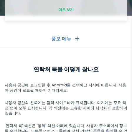
TikTok
데모 보기
Wechat
Tinder
Skype
Kik
풍모 메뉴
Line
일반
구글 채팅 추적기
연락처 북을 어떻게 찾나요
통화 기록
메시징 앱
연락처 목록
메시징 앱
사용자 공간에 로그인한 후 Android를 선택하고 지시에 따릅니다. 사용
소셜 미디어
자 공간이 로드될 때까지 기다리세요.
문자 메시지
WhatsApp
소셜 미디어
사용자 공간의 왼쪽에는 탐색 사이드바가 표시됩니다. 여기에는 주요 섹
GPS 위치
미디어
션 탭이 모두 표시됩니다. 각 섹션에는 고유한 데이터 시각화가 포함되어
Facebook Messenger
있습니다.
Facebook
키로거
사진 및 비디오 추적기
Zoom
인터넷
Instagram
'연락처 북' 섹션은 '통화' 섹션 아래에 있습니다. 사용자 주소록에서 정보
알림
를 수집합니다. 오른쪽으로 스크롤하여 전체 연락처 목록을 확인할 수 있