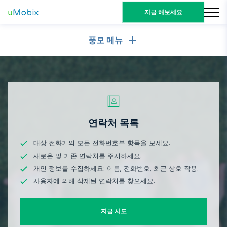
지금 해보세요
풍모 메뉴
일반
통화 기록
메시징 앱
연락처 목록
메시징 앱
연락처 목록
소셜 미디어
문자 메시지
WhatsApp
대상 전화기의 모든 전화번호부 항목을 보세요.
소셜 미디어
GPS 위치
미디어
새로운 및 기존 연락처를 주시하세요.
Facebook Messenger
개인 정보를 수집하세요: 이름, 전화번호, 최근 상호 작용.
Facebook
키로거
사진 및 비디오 추적기
사용자에 의해 삭제된 연락처를 찾으세요.
Zoom
인터넷
Instagram
알림
Viber
브라우저 기록
닫기
Snapchat
지금 시도
기기 정보
Telegram