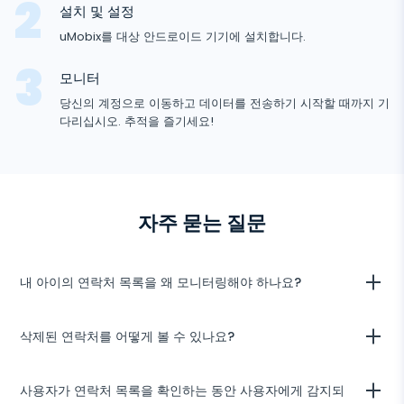
Facebook Messenger
설치 및 설정
Facebook
키로거
사진 및 비디오 추적기
Zoom
uMobix를 대상 안드로이드 기기에 설치합니다.
인터넷
Instagram
알림
Viber
브라우저 기록
모니터
닫기
Snapchat
기기 정보
당신의 계정으로 이동하고 데이터를 전송하기 시작할 때까지 기
Telegram
다리십시오. 추적을 즐기세요!
TikTok
Wechat
Tinder
안
Skype
드
자주 묻는 질문
로
Kik
이
드
Line
추
내 아이의 연락처 목록을 왜 모니터링해야 하나요?
적
구글 채팅 추적기
기
일부 아이들은 연락처에 대해 진실을 말할 때 주의 깊을 수 있습니다. 게
삭제된 연락처를 어떻게 볼 수 있나요?
다가, 그들은 종종 교묘한 계획을 사용합니다 — 가짜 이름으로 특정 연
락처를 저장합니다. uMobix의 도움으로, 그들의 연락처 목록의 변경 사
항을 추적할 수 있습니다: 사용자가 자주 이름을 변경하는 연락처는 의심
uMobix는 삭제된 연락처를 포함하여 대상 장치에 저장된 모든 항목을
사용자가 연락처 목록을 확인하는 동안 사용자에게 감지되
을 불러일으킬 수 있습니다.
기록합니다. 연락처 목록에는 연락처가 삭제되었는지 여부를 나타내는