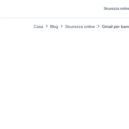
Sicurezza onlin
INDICE DEI CONTENUTI
La privacy
FAQ
Casa
Blog
Sicurezza online
Gmail per bamb