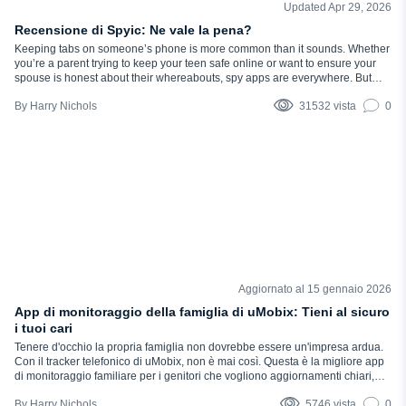
Updated Apr 29, 2026
RECENSIONI
Recensione di Spyic: Ne vale la pena?
Keeping tabs on someone’s phone is more common than it sounds. Whether
you’re a parent trying to keep your teen safe online or want to ensure your
spouse is honest about their whereabouts, spy apps are everywhere. But
what is Spyic, and does it actually live up to expectations? In this review,
Harry Nichols
31532 vista
0
we’re diving into…
Aggiornato al 15 gennaio 2026
RECENSIONI
App di monitoraggio della famiglia di uMobix: Tieni al sicuro
i tuoi cari
Tenere d'occhio la propria famiglia non dovrebbe essere un'impresa ardua.
Con il tracker telefonico di uMobix, non è mai così. Questa è la migliore app
di monitoraggio familiare per i genitori che vogliono aggiornamenti chiari,
dati GPS in tempo reale e un modo semplice per capire cosa succede sui
Harry Nichols
5746 vista
0
dispositivi dei figli. Funziona in modo silenzioso, fornisce informazioni rapide