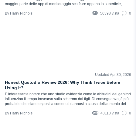
maggior parte delle app di monitoraggio scalfisce appena la superficie,
lasciando i genitori all'oscuro di ciò che sta realmente accadendo: ecco
Harry Nichols
56398 vista
0
perché è necessario un software di monitoraggio solido. Che cos'è mSpy? È
un'app di monitoraggio...
Updated Apr 30, 2026
RECENSIONI
Honest Qustodio Review 2026: Why Think Twice Before
Using It?
È interessante notare che uno studio evidenzia come le abitudini dei genitori
influenzino il tempo trascorso sullo schermo dai figli. Di conseguenza, è più
probabile che siano esposti a contenuti dannosi a causa dell'aumento dei
pop-up, dei video suggeriti e dei feed dei social media. Con i bambini che
Harry Nichols
43113 vista
0
passano più tempo online che mai, trovare un'app di monitoraggio solida è
una priorità assoluta per molti...