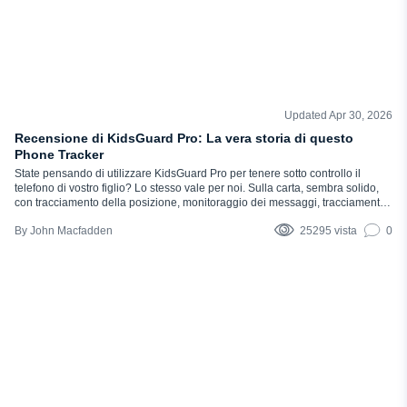
Updated Apr 30, 2026
RECENSIONI
Recensione di KidsGuard Pro: La vera storia di questo
Phone Tracker
State pensando di utilizzare KidsGuard Pro per tenere sotto controllo il
telefono di vostro figlio? Lo stesso vale per noi. Sulla carta, sembra solido,
con tracciamento della posizione, monitoraggio dei messaggi, tracciamento
dei social media e tutto ciò che ci si aspetta di vedere in applicazioni simili.
John Macfadden
25295 vista
0
Ma è così buona come viene pubblicizzata? Ecco perché esiste questa
recensione: per darvi le risposte senza...