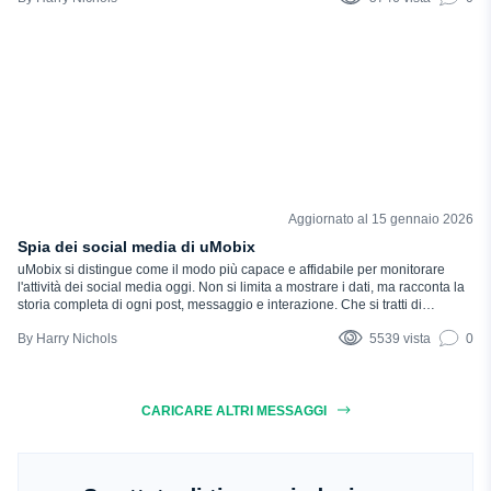
e vi dà fiducia...
Aggiornato al 15 gennaio 2026
RECENSIONI
Spia dei social media di uMobix
uMobix si distingue come il modo più capace e affidabile per monitorare
l'attività dei social media oggi. Non si limita a mostrare i dati, ma racconta la
storia completa di ogni post, messaggio e interazione. Che si tratti di
protezione, consapevolezza o tranquillità, uMobix è lo strumento a cui ci si
Harry Nichols
5539 vista
0
rivolge quando si ha bisogno di vedere...
CARICARE ALTRI MESSAGGI