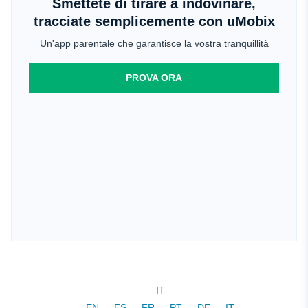
Smettete di tirare a indovinare,
tracciate semplicemente con uMobix
Un'app parentale che garantisce la vostra tranquillità
PROVA ORA
IT
EN
ES
FR
PT
DE
IT