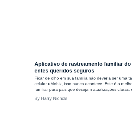
COMENTÁRIOS
Aplicativo de rastreamento familiar d
entes queridos seguros
Ficar de olho em sua família não deveria ser uma t
celular uMobix, isso nunca acontece. Este é o melho
familiar para pais que desejam atualizações claras
uma maneira simples de entender o que está aconte
Harry Nichols
filhos. Ele funciona silenciosamente, fornece perce
confiança...