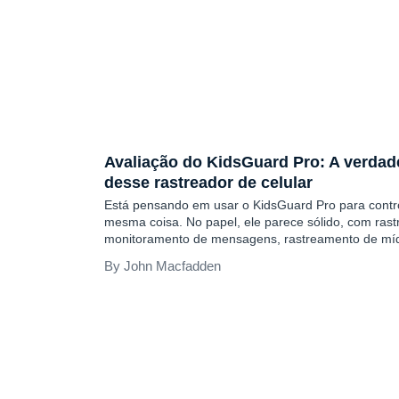
COMENTÁRIOS
Avaliação do KidsGuard Pro: A verdadei
desse rastreador de celular
Está pensando em usar o KidsGuard Pro para control
mesma coisa. No papel, ele parece sólido, com rast
monitoramento de mensagens, rastreamento de mídi
espera ver em aplicativos semelhantes. Mas será q
John Macfadden
anunciado? É por isso que esta análise existe: para