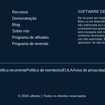
SOFTWARE DE
Recursos
Demonstração
Ele só pode ser inst
filhos ou em disposit
Blog
não autorizada ou o u
consequências graves
Sobre nós
será revogada sem r
conforme necessário.
Programa de afiliados
uso não autorizado. 
aplicáveis. Se não tiv
Programa de revenda
lítica recorrente
Política de reembolso
EULA
Aviso de privacida
© 2026 uMobix | Todos os direitos reservados.