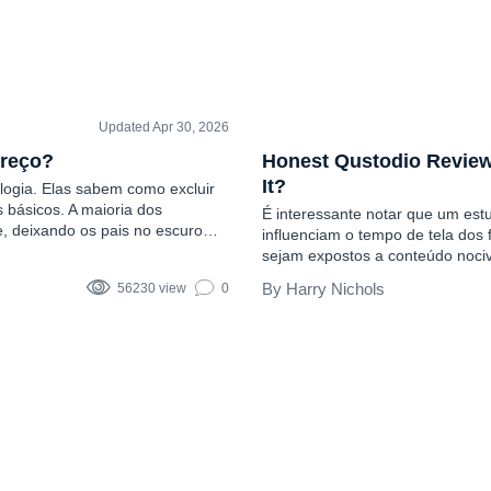
Updated Apr 30, 2026
COMENTÁRIOS
preço?
Honest Qustodio Review
It?
logia. Elas sabem como excluir
s básicos. A maioria dos
É interessante notar que um estu
e, deixando os pais no escuro
influenciam o tempo de tela dos 
isso que você precisa de um
sejam expostos a conteúdo noci
 É um aplicativo de
e feeds de mídia social. Com as
Harry Nichols
56230 view
0
nunca, encontrar um aplicativo 
muitos...