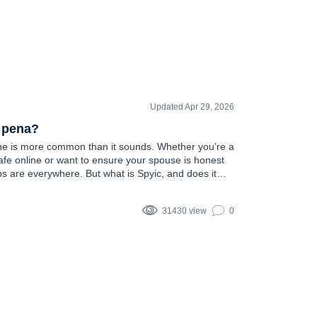
Updated Apr 29, 2026
a pena?
e is more common than it sounds. Whether you’re a
safe online or want to ensure your spouse is honest
s are everywhere. But what is Spyic, and does it
In this review, we’re diving into…
31430 view
0