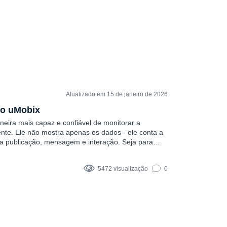
Atualizado em 15 de janeiro de 2026
do uMobix
eira mais capaz e confiável de monitorar a
ente. Ele não mostra apenas os dados - ele conta a
ada publicação, mensagem e interação. Seja para
 de espírito, o uMobix é a ferramenta que as
 ver...
5472 visualização
0