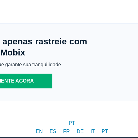
, apenas rastreie com
uMobix
ue garante sua tranquilidade
MENTE AGORA
PT
EN
ES
FR
DE
IT
PT