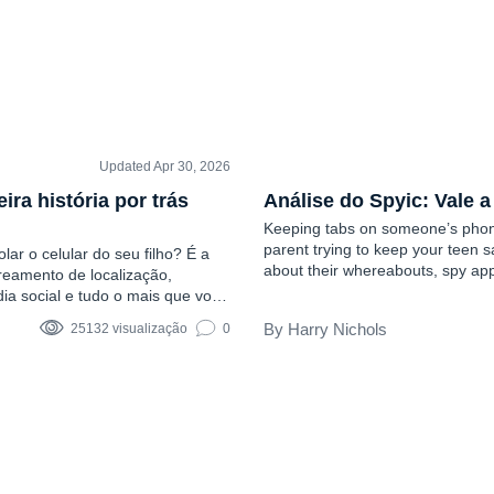
Updated Apr 30, 2026
COMENTÁRIOS
ra história por trás
Análise do Spyic: Vale 
Keeping tabs on someone’s phon
parent trying to keep your teen 
ar o celular do seu filho? É a
about their whereabouts, spy app
reamento de localização,
actually live up to expectations? 
a social e tudo o mais que você
ue ele é tão bom quanto
Harry Nichols
25132 visualização
0
 lhe dar respostas sem...