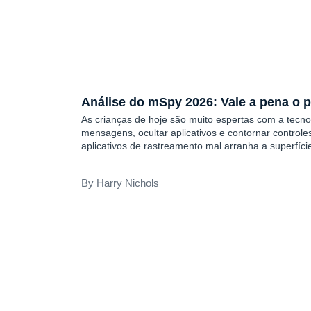
COMENTÁRIOS
Análise do mSpy 2026: Vale a pena o 
As crianças de hoje são muito espertas com a tecno
mensagens, ocultar aplicativos e contornar controle
aplicativos de rastreamento mal arranha a superfíci
sobre o que realmente está acontecendo - e é por 
software de monitoramento sólido. O que é o mSpy?
Harry Nichols
rastreamento...