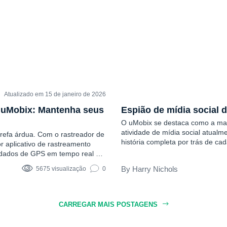
Atualizado em 15 de janeiro de 2026
COMENTÁRIOS
o uMobix: Mantenha seus
Espião de mídia social 
O uMobix se destaca como a man
atividade de mídia social atualm
arefa árdua. Com o rastreador de
história completa por trás de c
r aplicativo de rastreamento
proteção, conscientização ou paz
, dados de GPS em tempo real e
pessoas utilizam quando precisam
cendo nos dispositivos de seus
Harry Nichols
5675 visualização
0
pções rápidas e lhe dá
CARREGAR MAIS POSTAGENS