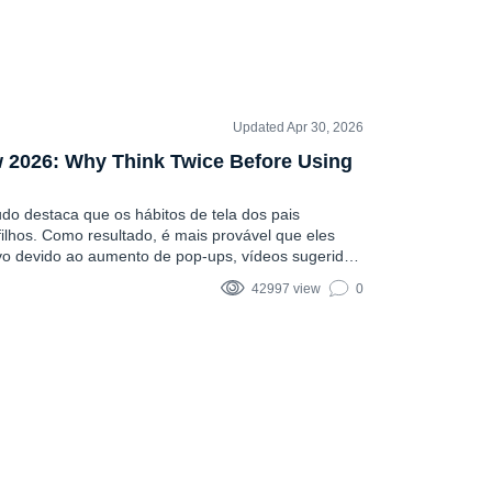
Updated Apr 30, 2026
 2026: Why Think Twice Before Using
do destaca que os hábitos de tela dos pais
filhos. Como resultado, é mais provável que eles
vo devido ao aumento de pop-ups, vídeos sugeridos
 crianças passando mais tempo on-line do que
42997 view
0
de rastreamento sólido é uma prioridade para